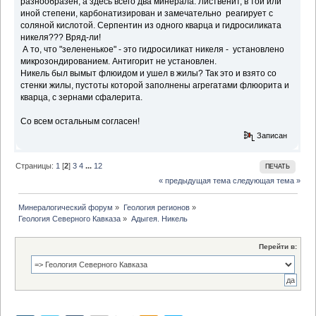
разнообразен, а здесь всего два минерала. Лиственит, в той или
иной степени, карбонатизирован и замечательно реагирует с
соляной кислотой. Серпентин из одного кварца и гидросиликата
никеля??? Вряд-ли!
А то, что "зелененькое" - это гидросиликат никеля - установлено
микрозондированием. Антигорит не установлен.
Никель был вымыт флюидом и ушел в жилы? Так это и взято со
стенки жилы, пустоты которой заполнены агрегатами флюорита и
кварца, с зернами сфалерита.
Со всем остальным согласен!
Записан
Страницы:
1
[
2
]
3
4
...
12
ПЕЧАТЬ
« предыдущая тема
следующая тема »
Минералогический форум
»
Геология регионов
»
Геология Северного Кавказа
»
Адыгея. Никель
Перейти в: