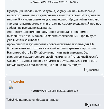
«
Ответ #23 :
13 Июня 2011, 11:14:37 »
Нумерация штолен лихо запутана, когда у нас не было вообще
никаких отчетов, мы их нумеровали самостоятельно. И так делали
многие. 9 на моей схеме не указана, если от брода пойти направо
там видны всякие железяки и отвал, но самого входа нет. Я про нее
забыл - ну все равно засыпана..
Ares, там у Вас немного напутано в минералах - например
никелин№42 очень похож на марказит окисленный. Про нипуит
уже ХБУ высказывался..
Арсенопирит и аурипигмент - совсем какая-то экзотика для БР,
больше всего это похоже на гнилой пирит-марказит с ярозитом.
Например фото №35 - абсолютно типичный марказит, без
вариантов, с характерными двойниками типа "петушиный хвост".
Флюорит там обычно не с битумом, а с сульфидами. У меня есть
оттуда битумы с флюоритом, но они не так выглядят.
Записан
kovdor
«
Ответ #24 :
13 Июня 2011, 11:30:12 »
Тьфу! Не на право от брода, а налево..
Записан