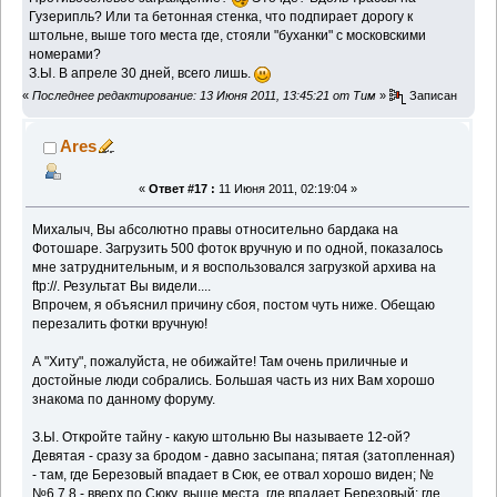
Гузерипль? Или та бетонная стенка, что подпирает дорогу к
штольне, выше того места где, стояли "буханки" с московскими
номерами?
З.Ы. В апреле 30 дней, всего лишь.
«
Последнее редактирование: 13 Июня 2011, 13:45:21 от Тим
»
Записан
Ares
«
Ответ #17 :
11 Июня 2011, 02:19:04 »
Михалыч, Вы абсолютно правы относительно бардака на
Фотошаре. Загрузить 500 фоток вручную и по одной, показалось
мне затруднительным, и я воспользовался загрузкой архива на
ftp://. Результат Вы видели....
Впрочем, я объяснил причину сбоя, постом чуть ниже. Обещаю
перезалить фотки вручную!
А "Хиту", пожалуйста, не обижайте! Там очень приличные и
достойные люди собрались. Большая часть из них Вам хорошо
знакома по данному форуму.
З.Ы. Откройте тайну - какую штольню Вы называете 12-ой?
Девятая - сразу за бродом - давно засыпана; пятая (затопленная)
- там, где Березовый впадает в Сюк, ее отвал хорошо виден; №
№6,7,8 - вверх по Сюку, выше места, где впадает Березовый; где