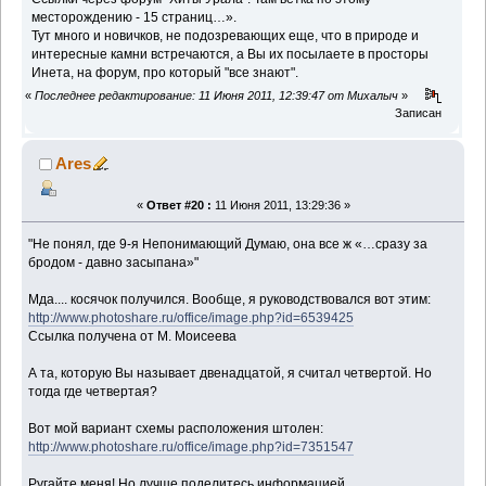
месторождению - 15 страниц…».
Тут много и новичков, не подозревающих еще, что в природе и
интересные камни встречаются, а Вы их посылаете в просторы
Инета, на форум, про который "все знают".
«
Последнее редактирование: 11 Июня 2011, 12:39:47 от Михалыч
»
Записан
Ares
«
Ответ #20 :
11 Июня 2011, 13:29:36 »
"Не понял, где 9-я Непонимающий Думаю, она все ж «…сразу за
бродом - давно засыпана»"
Мда.... косячок получился. Вообще, я руководствовался вот этим:
http://www.photoshare.ru/office/image.php?id=6539425
Ссылка получена от М. Моисеева
А та, которую Вы называет двенадцатой, я считал четвертой. Но
тогда где четвертая?
Вот мой вариант схемы расположения штолен:
http://www.photoshare.ru/office/image.php?id=7351547
Ругайте меня! Но лучше поделитесь информацией.....