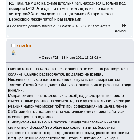
P.S. Там, где у Вас на схеме штольня №4, находится штольня под
номером №13. Это одна и та же штольня, или я не нашел
четвертую? Хотя мы довольно тщательно обшарили склон
Березового между пятой и развалинами.
«
Последнее редактирование: 13 Июня 2011, 13:03:19 от Ares
»
Записан
kovdor
«
Ответ #26 :
13 Июня 2011, 13:23:02 »
Пленка гетита на марказите совершенно не обязана растворятся в
солянке. Обычно растворяется, но далеко не всегда..
Никелин очень характерен на сколе, спутать его с марказитом
тяжело. Свежий скол должен быть совершенно явно розовым - тогда
никелин.
Мокрая химия - очень сложный способ, надо смотреть не просто
качественные реакции на элементы, но и чувствительность реакции.
Реакция например может пойти при содержаниях мышьяка менее
0,5%, или быть замаскирована частичным окислением. Габитус и
ассоциация - понадежнее.
С нипуитом - не знаю, не похоже. Откуда там столько никеля в
силикатной форме? Это обычные серпентиниты, березиты,
листвениты, какие-то прокварцованные породы, разные тектониты
и т.д. крашенные серпентинами. Этож не никеленосные коры