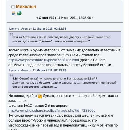
Михалыч
«
Ответ #19 :
11 Июня 2011, 12:33:06 »
Цитата: Ares от 11 Июня 2011, 02:12:58
Или та бетонная стенка, что подпирает дорогу к штольне, выше того
места где, стояли "буханки" с московскими номерами?
Только ниже, к ручью метров 50 от "буханки" (довольно известный в
среде коллекционеров "папелац" РМ) Там и стояли все:
http://www.photoshare.ru/photo7328186.html
(фото с Вашего
альбома) - видна палатка, остальные ниже у бетонной стенки.
Цитата: Ares от 11 Июня 2011, 02:19:04
З.Ы. Откройте тайну - какую штольню Вы называете 12-ой?
Девятая - сразу за бродом - давно засыпана; …. напротив от нее (правый
берег Березового) - девятая; ...
Не понял, где 9-я
Думаю, она все ж «…сразу за бродом - давно
засыпана»
Штольня №12 - выше 2-й по дороге:
http://www.photoshare.ru/office/image.php?id=7238666
Тут снова получается путаница с номерами штолен, но все ж я
больше верю "Русским минералам", посещающих это
месторождение не первый год и перелопативших кучу отчетов по