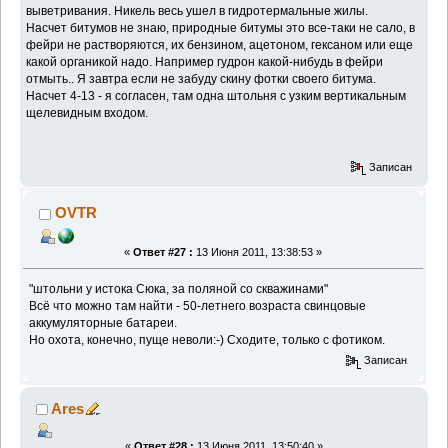
выветривания. Никель весь ушел в гидротермальные жилы.
Насчет битумов не знаю, природные битумы это все-таки не сало, в
фейри не растворяются, их бензином, ацетоном, гексаном или еще
какой органикой надо. Например гудрон какой-нибудь в фейри
отмыть.. Я завтра если не забуду скину фотки своего битума.
Насчет 4-13 - я согласен, там одна штольня с узким вертикальным
щелевидным входом.
Записан
OVTR
«
Ответ #27 :
13 Июня 2011, 13:38:53 »
"штольни у истока Сюка, за поляной со скважинами"
Всё что можно там найти - 50-летнего возраста свинцовые
аккумуляторные батареи.
Но охота, конечно, пуще неволи:-) Сходите, только с фотиком.
Записан
Ares
«
Ответ #28 :
13 Июня 2011, 13:50:40 »