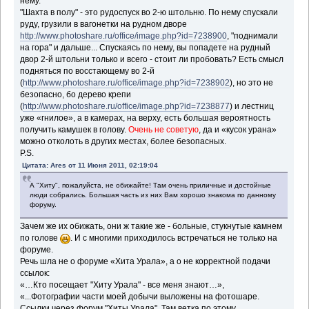
нему.
"Шахта в полу" - это рудоспуск во 2-ю штольню. По нему спускали
руду, грузили в вагонетки на рудном дворе
http://www.photoshare.ru/office/image.php?id=7238900
, "поднимали
на гора" и дальше... Спускаясь по нему, вы попадете на рудный
двор 2-й штольни только и всего - стоит ли пробовать? Есть смысл
подняться по восстающему во 2-й
(
http://www.photoshare.ru/office/image.php?id=7238902
), но это не
безопасно, бо дерево крепи
(
http://www.photoshare.ru/office/image.php?id=7238877
) и лестниц
уже «гнилое», а в камерах, на верху, есть большая вероятность
получить камушек в голову.
Очень не советую
, да и «кусок урана»
можно отколоть в других местах, более безопасных.
P.S.
Цитата: Ares от 11 Июня 2011, 02:19:04
А "Хиту", пожалуйста, не обижайте! Там очень приличные и достойные
люди собрались. Большая часть из них Вам хорошо знакома по данному
форуму.
Зачем же их обижать, они ж такие же - больные, стукнутые камнем
по голове
. И с многими приходилось встречаться не только на
форуме.
Речь шла не о форуме «Хита Урала», а о не корректной подачи
ссылок:
«…Кто посещает "Хиту Урала" - все меня знают…»,
«...Фотографии части моей добычи выложены на фотошаре.
Ссылки через форум "Хиты Урала". Там ветка по этому