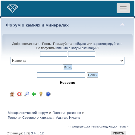
Toggle
navigat
Форум о камнях и минералах
Добро пожаловать,
Гость
. Пожалуйста,
войдите
или
зарегистрируйтесь
.
Не получили
письмо с кодом активации
?
Новости:
Минералогический форум
»
Геология регионов
»
Геология Северного Кавказа
»
Адыгея. Никель
« предыдущая тема
следующая тема »
Страницы:
1
[
2
]
3
4
...
12
ПЕЧАТЬ