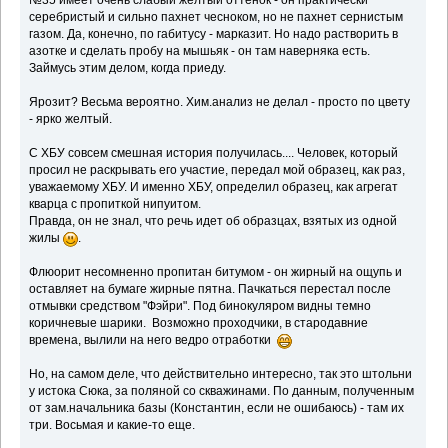
№35 имеет очень слабый желтый оттенок - он практически
серебристый и сильно пахнет чесноком, но не пахнет сернистым
газом. Да, конечно, по габитусу - марказит. Но надо растворить в
азотке и сделать пробу на мышьяк - он там наверняка есть.
Займусь этим делом, когда приеду.
Ярозит? Весьма вероятно. Хим.анализ не делал - просто по цвету
- ярко желтый.
С ХБУ совсем смешная история получилась.... Человек, который
просил не раскрывать его участие, передал мой образец, как раз,
уважаемому ХБУ. И именно ХБУ, определил образец, как агрегат
кварца с пропиткой нипуитом.
Правда, он не знал, что речь идет об образцах, взятых из одной
жилы
.
Флюорит несомненно пропитан битумом - он жирный на ощупь и
оставляет на бумаге жирные пятна. Пачкаться перестал после
отмывки средством "Фэйри". Под бинокуляром видны темно
коричневые шарики. Возможно проходчики, в стародавние
времена, вылили на него ведро отработки
Но, на самом деле, что действительно интересно, так это штольни
у истока Сюка, за поляной со скважинами. По данным, полученным
от зам.начальника базы (Константин, если не ошибаюсь) - там их
три. Восьмая и какие-то еще.