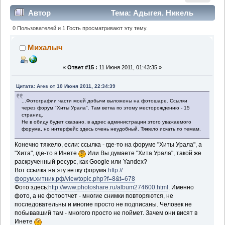
Автор
Тема: Адыгея. Никель
(Прочитано 52313 раз)
0 Пользователей и 1 Гость просматривают эту тему.
Михалыч
«
Ответ #15 :
11 Июня 2011, 01:43:35 »
Цитата: Ares от 10 Июня 2011, 22:34:39
...Фотографии части моей добычи выложены на фотошаре. Ссылки
через форум "Хиты Урала". Там ветка по этому месторождению - 15
страниц.
Не в обиду будет сказано, в адрес администрации этого уважаемого
форума, но интерфейс здесь очень неудобный. Тяжело искать по темам.
Конечно тяжело, если: ссылка - где-то на форуме "Хиты Урала", а
"Хита", где-то в Инете
Или Вы думаете "Хита Урала", такой же
раскрученный ресурс, как Google или Yandex?
Вот ссылка на эту ветку форума:
http://
форум.хитник.рф/viewtopic.php?f=8&t=678
Фото здесь:
http://www.photoshare.ru/album274600.html
. Именно
фото, а не фотоотчет - многие снимки повторяются, не
последовательны и многие просто не подписаны. Человек не
побывавший там - многого просто не поймет. Зачем они висят в
Инете