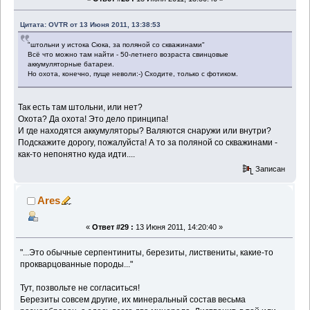
Цитата: OVTR от 13 Июня 2011, 13:38:53
"штольни у истока Сюка, за поляной со скважинами"
Всё что можно там найти - 50-летнего возраста свинцовые
аккумуляторные батареи.
Но охота, конечно, пуще неволи:-) Сходите, только с фотиком.
Так есть там штольни, или нет?
Охота? Да охота! Это дело принципа!
И где находятся аккумуляторы? Валяются снаружи или внутри?
Подскажите дорогу, пожалуйста! А то за поляной со скважинами -
как-то непонятно куда идти....
Записан
Ares
«
Ответ #29 :
13 Июня 2011, 14:20:40 »
"...Это обычные серпентиниты, березиты, листвениты, какие-то
прокварцованные породы..."
Тут, позвольте не согласиться!
Березиты совсем другие, их минеральный состав весьма