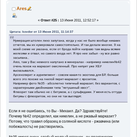
Ares
«
Ответ #25 :
13 Июня 2011, 12:52:17 »
Цитата: kovdor от 13 Июня 2011, 11:14:37
Нумерация штолен лихо запутана, когда у нас не было вообще никаких
отчетов, мы их нумеровали самостоятельно. И так делали многие. 9 на
моей схеме не указана, если от брода пойти направо там видны всякие
железяки и отвал, но самого входа нет. Я про нее забыл - ну все равно
засыпана..
Ares, там у Вас немного напутано в минералах - например никелин№42
очень похож на марказит окисленный. Про нипуит уже ХБУ
высказывался..
Арсенопирит и аурипигмент - совсем какая-то экзотика для БР, больше
всего это похоже на гнилой пирит-марказит с ярозитом.
Например фото №35 - абсолютно типичный марказит, без вариантов, с
характерными двойниками типа "петушиный хвост".
Флюорит там обычно не с битумом, а с сульфидами. У меня есть оттуда
битумы с флюоритом, но они не так выглядят.
Если я не ошибаюсь, то Вы - Михаил. Да? Здравствуйте!
Почему №42 определил, как никелин, а не ржавый марказит?
Потому, что травил образец в соляной кислоте - ржавчина (или
побежалость) не растворились.