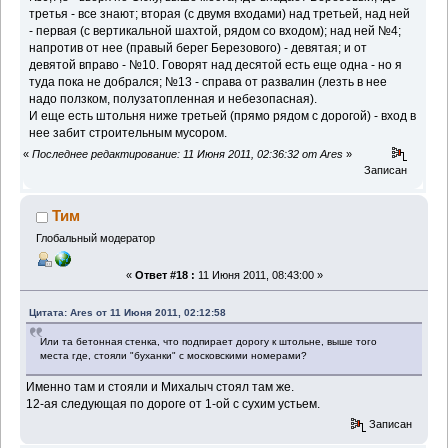
третья - все знают; вторая (с двумя входами) над третьей, над ней
- первая (с вертикальной шахтой, рядом со входом); над ней №4;
напротив от нее (правый берег Березового) - девятая; и от
девятой вправо - №10. Говорят над десятой есть еще одна - но я
туда пока не добрался; №13 - справа от развалин (лезть в нее
надо ползком, полузатопленная и небезопасная).
И еще есть штольня ниже третьей (прямо рядом с дорогой) - вход в
нее забит строительным мусором.
«
Последнее редактирование: 11 Июня 2011, 02:36:32 от Ares
»
Записан
Тим
Глобальный модератор
«
Ответ #18 :
11 Июня 2011, 08:43:00 »
Цитата: Ares от 11 Июня 2011, 02:12:58
Или та бетонная стенка, что подпирает дорогу к штольне, выше того
места где, стояли "буханки" с московскими номерами?
Именно там и стояли и Михалыч стоял там же.
12-ая следующая по дороге от 1-ой с сухим устьем.
Записан