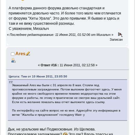
А платформа данного форума довольно стандартная и
применяется довольно часто. И более того мало чем отличается
от форума "Хиты Урала". Это дело привычки. Я бываю и здесь и
там и не вижу сушественной разницы.
С уважением, Михалыч
«
Последнее редактирование: 11 Июня 2011, 01:52:06 от Михалыч
»
Записан
Ares
«
Ответ #16 :
11 Июня 2011, 02:12:58 »
Цитата: Тим от 10 Июня 2011, 23:05:50
Уважаемый Ares мы были с 31 апреля по 8 мая. Стояли под
противоселевым заграждением. Потом выложим фотоотчет здесь. У меня
крайне не много свободного времени помимо модераторства на этом
форуме и работы, по этому я практически не смотрю ваш уральский сайт.
Если есть желание показать ваш отчет выложите здесь ссылку.
По интерфейсу на сайте вопрос не ко мне. Адресуйте эту информацию в
ветке "Жалобы и предложения" господину Watr- у
Дык, не уральские мы! Подмосковные. Из Щелкова.
Противоселевое заграждение?
Это где? Вдоль трассы на