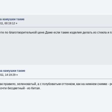
за камушки такие
1, 00:19:12 »
ете по благотворительной цене.Даже если такие изделия делать из стекла и 
 за камушки такие
11, 14:19:29 »
ак правило, зеленоватый, а с голубоватым оттенком, как на нижнем снимке - р
очти бесцветный - из Китая.