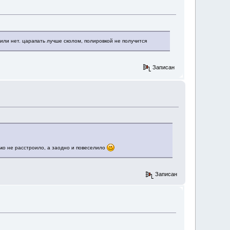
или нет. царапать лучше сколом, полировкой не получится
Записан
ько не расстроило, а заодно и повеселило
Записан