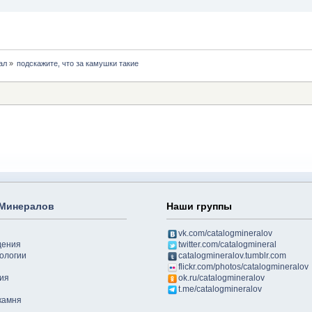
ал
»
подскажите, что за камушки такие
 Минералов
Наши группы
vk.com/catalogmineralov
дения
twitter.com/catalogmineral
ологии
catalogmineralov.tumblr.com
flickr.com/photos/catalogmineralov
ия
ok.ru/catalogmineralov
t.me/catalogmineralov
камня