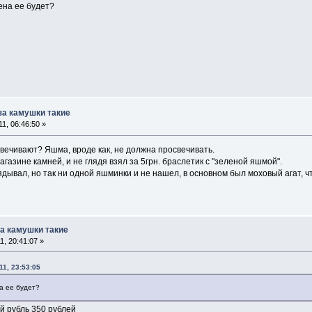
ена ее будет?
 за камушки такие
1, 06:46:50 »
вечивают? Яшма, вроде как, не должна просвечивать.
агазине камней, и не глядя взял за 5грн. браслетик с "зеленой яшмой".
ядывал, но так ни одной яшминки и не нашел, в основном был моховый агат, ч
за камушки такие
, 20:41:07 »
1, 23:53:05
а ее будет?
й рубль 350 рублей