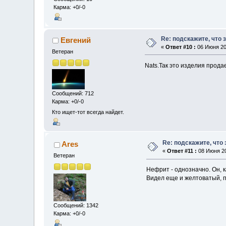
Карма: +0/-0
Re: подскажите, что 
Евгений
«
Ответ #10 :
06 Июня 201
Ветеран
Nats.Так это изделия прода
Сообщений: 712
Карма: +0/-0
Кто ищет-тот всегда найдет.
Re: подскажите, что
Ares
«
Ответ #11 :
08 Июня 20
Ветеран
Нефрит - однозначно. Он, к
Видел еще и желтоватый, п
Сообщений: 1342
Карма: +0/-0