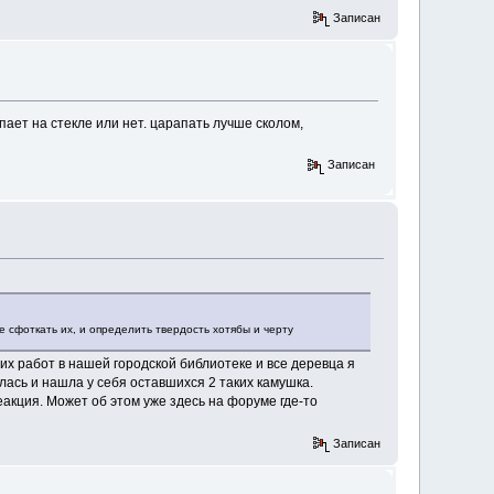
Записан
ает на стекле или нет. царапать лучше сколом,
Записан
е сфоткать их, и определить твердость хотябы и черту
оих работ в нашей городской библиотеке и все деревца я
ылась и нашла у себя оставшихся 2 таких камушка.
еакция. Может об этом уже здесь на форуме где-то
Записан