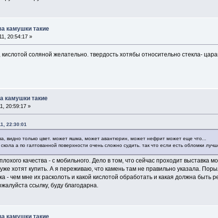
 за камушки такие
1, 20:54:17 »
 кислотой соляной желательно. твердость хотябы относительно стекла- царап
за камушки такие
, 20:59:17 »
1, 22:30:01
ва, видно только цвет. может яшма, может авантюрин, может нефрит может еще что...
скола а по галтованной поверхности очень сложно судить. так что если есть обломки лучш
плохого качества - с мобильного. Дело в том, что сейчас проходит выставка м
у уже хотят купить. А я переживаю, что камень там не правильно указала. Пор
а - чем мне их расколоть и какой кислотой обработать и какая должна быть р
ожалуйста ссылку, буду благодарна.
 за камушки такие