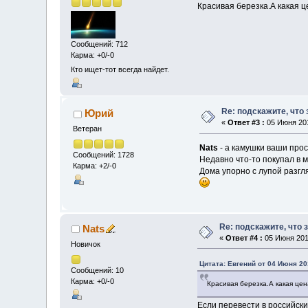
Красивая березка.А какая ц
Сообщений: 712
Карма: +0/-0
Кто ищет-тот всегда найдет.
Re: подскажите, что
Юрий
«
Ответ #3 :
05 Июня 201
Ветеран
Nats
- а камушки ваши прос
Сообщений: 1728
Недавно что-то покупал в м
Карма: +2/-0
Дома упорно с лупой разгл
Re: подскажите, что 
Nats
«
Ответ #4 :
05 Июня 2011
Новичок
Цитата: Евгений от 04 Июня 201
Сообщений: 10
Карма: +0/-0
Красивая березка.А какая цен
Если перевести в российски