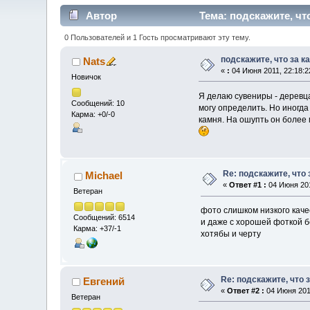
Автор
Тема: подскажите, чт
0 Пользователей и 1 Гость просматривают эту тему.
подскажите, что за к
Nats
«
:
04 Июня 2011, 22:18:2
Новичок
Я делаю сувениры - деревц
Сообщений: 10
могу определить. Но иногда 
Карма: +0/-0
камня. На ошупть он более
Re: подскажите, что
Michael
«
Ответ #1 :
04 Июня 201
Ветеран
фото слишком низкого каче
Сообщений: 6514
и даже с хорошей фоткой бе
Карма: +37/-1
хотябы и черту
Re: подскажите, что 
Евгений
«
Ответ #2 :
04 Июня 2011
Ветеран