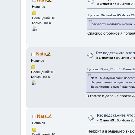
«
Ответ #7 :
05 Июня 201
Новичок
Цитата: Michael от 05 Июня 20
Сообщений: 10
Карма: +0/-0
расколоть молотком можно, к
Спасибо огромное я попро
Re: подскажите, что 
Nats
«
Ответ #8 :
05 Июня 2011
Новичок
Цитата: Юрий_70 от 05 Июня 20
Сообщений: 10
Карма: +0/-0
Nats
- а камушки ваши просве
Недавно что-то покупал в маг
Дома упорно с лупой разгляды
В том-то и дело не просвеч
Re: подскажите, что
Nats
«
Ответ #9 :
05 Июня 201
Новичок
Нефрит я в общем-то знаю 
Сообщений: 10