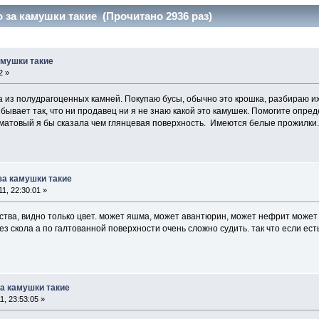
о за камушки такие (Прочитано 2936 раз)
амушки такие
2 »
а из полудрагоценных камней. Покупаю бусы, обычно это крошка, разбираю и
бывает так, что ни продавец ни я не знаю какой это камушек. Помогите опреде
 матовый я бы сказала чем глянцевая поверхность. Имеются белые прожилки
 за камушки такие
1, 22:30:01 »
ства, видно только цвет. может яшма, может авантюрин, может нефрит может 
з скола а по галтованной поверхности очень сложно судить. так что если ест
за камушки такие
, 23:53:05 »