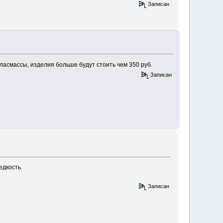
Записан
пласмассы, изделия больше будут стоить чем 350 руб.
Записан
едкость.
Записан