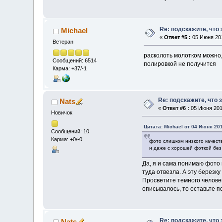
Re: подскажите, что
Michael
«
Ответ #5 :
05 Июня 201
Ветеран
расколоть молотком можно,
Сообщений: 6514
полировкой не получится
Карма: +37/-1
Re: подскажите, что 
Nats
«
Ответ #6 :
05 Июня 2011
Новичок
Цитата: Michael от 04 Июня 201
Сообщений: 10
Карма: +0/-0
фото слишком низкого качест
и даже с хорошей фоткой без 
Да, я и сама понимаю фото 
туда отвезла. А эту березк
Просветите темного человек
описывалось, то оставьте п
Re: подскажите, что
Nats