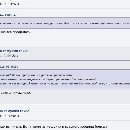
1, 21:01:47 »
11, 20:54:17
ислотой соляной желательно. твердость хотябы относительно стекла- царапает на стекле 
бую все проделать.
за камушки такие
, 21:04:22 »
11, 06:46:50
чивают? Яшма, вроде как, не должна просвечивать.
азине камней, и не глядя взял за 5грн. браслетик с "зеленой яшмой".
вал, но так ни одной яшминки и не нашел, в основном был моховый агат, что меня нискол
иваются нисколько.
 за камушки такие
1, 21:13:04 »
как выглядит. Вот у меня из нефрита и красного коралла бонсай