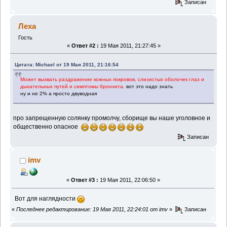
Записан
Леха
Гость
«
Ответ #2 :
19 Мая 2011, 21:27:45 »
Цитата: Michael от 19 Мая 2011, 21:16:54
Может вызвать раздражение кожных покровов, слизистых оболочек глаз и
дыхательных путей и симптомы бронхита.
вот это надо знать
ну и не 2% а просто двуводная
про запрещенную солянку промолчу, сборище вы наше уголовное и
общественно опасное
Записан
imv
«
Ответ #3 :
19 Мая 2011, 22:06:50 »
Вот для наглядности
«
Последнее редактирование: 19 Мая 2011, 22:24:01 от imv
»
Записан