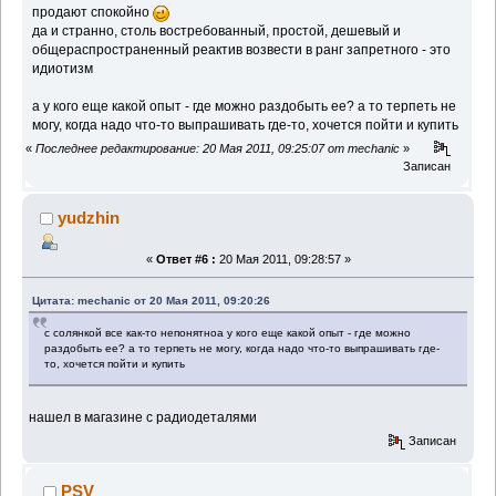
продают спокойно
да и странно, столь востребованный, простой, дешевый и
общераспространенный реактив возвести в ранг запретного - это
идиотизм
а у кого еще какой опыт - где можно раздобыть ее? а то терпеть не
могу, когда надо что-то выпрашивать где-то, хочется пойти и купить
«
Последнее редактирование: 20 Мая 2011, 09:25:07 от mechanic
»
Записан
yudzhin
«
Ответ #6 :
20 Мая 2011, 09:28:57 »
Цитата: mechanic от 20 Мая 2011, 09:20:26
с солянкой все как-то непонятноа у кого еще какой опыт - где можно
раздобыть ее? а то терпеть не могу, когда надо что-то выпрашивать где-
то, хочется пойти и купить
нашел в магазине с радиодеталями
Записан
PSV