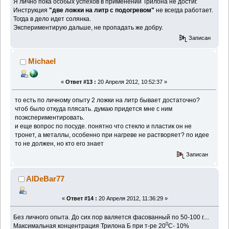
Я лично пока особых успехов в применении Трилона не достиг.
Инструкция
"две ложки на литр с подогревом"
не всегда работает.
Тогда в дело идет солянка.
Экспериментирую дальше, не пропадать же добру.
Записан
Michael
«
Ответ #13 :
20 Апреля 2012, 10:52:37 »
то есть по личному опыту 2 ложки на литр бывает достаточно?
чтоб было откуда плясать. думаю придется мне с ним
поэкспериментировать.
и еще вопрос по посуде. понятно что стекло и пластик он не
тронет, а металлы, особенно при нагреве не растворяет? по идее
то не должен, но кто его знает
Записан
AlDeBar77
«
Ответ #14 :
20 Апреля 2012, 11:36:29 »
Без личного опыта. До сих пор валяется фасованный по 50-100 г....
0
Максимальная концентрация Трилона Б при т-ре 20
C- 10%