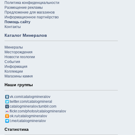
Политика конфиденциальности
Размещение рекламы
Предложение для магазинов
Информационное партнёрство
Помощь сайту
Контакты
Каталог Минералов
Минералы
Месторождения
Новости геологии
События
Информация
Коллекции
Магазины камня
Наши группы
vk.com/catalogmineralov
twitter.com/catalogmineral
catalogmineralov.tumblr.com
flickr.com/photos/catalogmineralov
ok.ru/catalogmineralov
t.me/catalogmineralov
Статистика