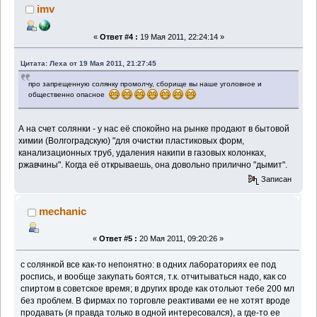
imv
«
Ответ #4 :
19 Мая 2011, 22:24:14 »
Цитата: Леха от 19 Мая 2011, 21:27:45
про запрещенную солянку промолчу, сборище вы наше уголовное и
общественно опасное
А на счет солянки - у нас её спокойно на рынке продают в бытовой
химии (Волгоградскую) "для очистки пластиковых форм,
канализационных труб, удаления накипи в газовых колонках,
ржавчины". Когда её открываешь, она довольно прилично "дымит".
Записан
mechanic
«
Ответ #5 :
20 Мая 2011, 09:20:26 »
с солянкой все как-то непонятно: в одних лабораториях ее под
роспись, и вообще закупать боятся, т.к. отчитываться надо, как со
спиртом в советское время; в других вроде как отольют тебе 200 мл
без проблем. В фирмах по торговле реактивами ее не хотят вроде
продавать (я правда только в одной интересовался), а где-то ее