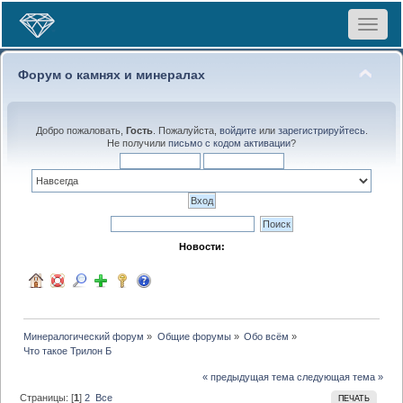
Toggle
navigat
Форум о камнях и минералах
Добро пожаловать,
Гость
. Пожалуйста,
войдите
или
зарегистрируйтесь
.
Не получили
письмо с кодом активации
?
Новости:
Минералогический форум
»
Общие форумы
»
Обо всём
»
Что такое Трилон Б
« предыдущая тема
следующая тема »
Страницы: [
1
]
2
Все
ПЕЧАТЬ