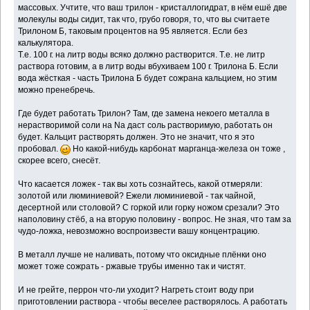
массовых. Учтите, что ваш трилон - кристаллогидрат, в нём ешё две
молекулы воды сидит, так что, грубо говоря, то, что вы считаете
Трилоном Б, таковым процентов на 95 является. Если без
калькулятора.
Т.е. 100 г. на литр воды всяко должно растворится. Т.е. не литр
раствора готовим, а в литр воды вбухиваем 100 г. Трилона Б. Если
вода жёсткая - часть Трилона Б будет сожрана кальцием, но этим
можно пренебречь.
Где будет работать Трилон? Там, где замена некоего металла в
нерастворимой соли на Na даст соль растворимую, работать он
будет. Кальцит растворять должен. Это не значит, что я это
пробовал.
Но какой-нибудь карбонат марганца-железа он тоже ,
скорее всего, снесёт.
Что касается ложек - так вы хоть сознайтесь, какой отмеряли:
золотой или люминиевой? Ежели люминиевой - так чайной,
десертной или столовой? С горкой или горку ножом срезали? Это
наполовину стёб, а на вторую половину - вопрос. Не зная, что там за
чудо-ложка, невозможно воспроизвести вашу концентрацию.
В металл лучше не наливать, потому что оксидные плёнки оно
может тоже сожрать - ржавые трубы именно так и чистят.
И не грейте, перрон что-ли уходит? Нагреть стоит воду при
приготовлении раствора - чтобы веселее растворялось. А работать