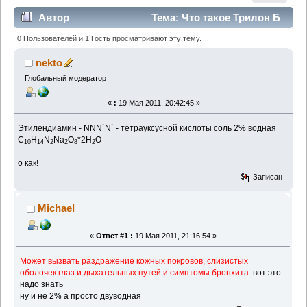
Автор
Тема: Что такое Трилон Б
(Прочитано 5586 раз)
0 Пользователей и 1 Гость просматривают эту тему.
nekto
Глобальный модератор
«
:
19 Мая 2011, 20:42:45 »
Этилендиамин - NNN`N` - тетрауксусной кислоты соль 2% водная
C
H
N
Na
O
*2H
O
10
14
2
2
8
2
о как!
Записан
Michael
«
Ответ #1 :
19 Мая 2011, 21:16:54 »
Может вызвать раздражение кожных покровов, слизистых
оболочек глаз и дыхательных путей и симптомы бронхита.
вот это
надо знать
ну и не 2% а просто двуводная