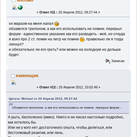
«
Ответ #11 :
20 Апреля 2012, 09:27:44 »
ох маразм на меня напал
обзавелся трилоном, а как его использовать не помню. перерыл
форум - единственное указание как его разводить - моё, но откуда
я взял про 2 ст. ложки на литр не помню
. правильно ли я тогда
ляпнул?
и обязательно ли его греть? или можно на холодную но дольше
будет.
Записан
каменщик
«
Ответ #12 :
20 Апреля 2012, 10:02:49 »
Цитата: Michael от 20 Апреля 2012, 09:27:44
обзавелся трилоном, а как его использовать не помню. перерыл форум -
А рыть, бесполезно (имхо). Никто и не писал настолько подробно,
как хотелось бы.
Или ни у кого нет достаточного опыта, чтобы делиться, или
бестолковый реактив, или лень.