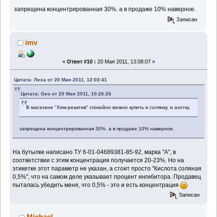
запрещена концентрированная 30%. а в продаже 10% наверное.
Записан
imv
«
Ответ #10 :
20 Мая 2011, 13:08:07 »
Цитата: Леха от 20 Мая 2011, 12:03:41
Цитата: Geo от 20 Мая 2011, 10:26:26
В магазине "Хим-реактив" спокойно можно купить и солянку, и азотку.
запрещена концентрированная 30%. а в продаже 10% наверное.
На бутылке написано ТУ 6-01-04689381-85-92, марка "А", в
соответствии с этим концентрация получается 20-23%. Но на
этикетке этот параметр не указан, а стоит просто "Кислота соляная
0,5%", что на самом деле указывает процент ингибитора. Продавец
пыталась убедить меня, что 0,5% - это и есть концентрация
Записан
Michael