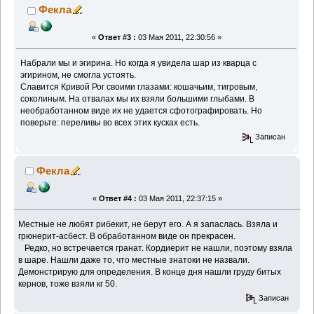
Фекла
«
Ответ #3 :
03 Мая 2011, 22:30:56 »
Набрали мы и эгирина. Но когда я увидела шар из кварца с
эгирином, не смогла устоять.
Славится Кривой Рог своими глазами: кошачьим, тигровым,
соколиным. На отвалах мы их взяли большими глыбами. В
необработанном виде их не удается сфотографировать. Но
поверьте: переливы во всех этих кусках есть.
Записан
Фекла
«
Ответ #4 :
03 Мая 2011, 22:37:15 »
Местные не любят рибекит, не берут его. А я запаслась. Взяла и
грюнерит-асбест. В обработанном виде он прекрасен.
Редко, но встречается гранат. Кордиерит не нашли, поэтому взяла
в шаре. Нашли даже то, что местные знатоки не назвали.
Демонстрирую для определения. В конце дня нашли груду битых
кернов, тоже взяли кг 50.
Записан