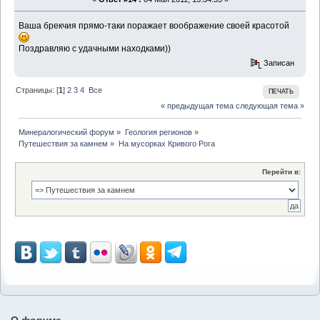
Ваша брекчия прямо-таки поражает воображение своей красотой
Поздравляю с удачными находками))
Записан
Страницы: [
1
]
2
3
4
Все
ПЕЧАТЬ
« предыдущая тема
следующая тема »
Минералогический форум
»
Геология регионов
»
Путешествия за камнем
»
На мусорках Кривого Рога
Перейти в: