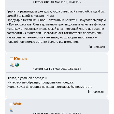
«
Ответ #12 :
04 Мая 2011, 10:41:22 »
Гранат я разглядела уже дома, когда отмыла. Размер образца 4 см,
самый большой кристалл - 4 мм.
Продукция местных ГОКов – окатыши и брикеты. Покупатель рядом
– Криворожсталь. Они в доменном производстве в качестве флюсов
используют известь и плавиковый шпат, который много лет возили
составами из Монголии. Несколько лет как поставки прекратились.
Какая сейчас технология я не знаю, но флюорит на отвалах –
невозобновляемые остатки былого великолепия.
Записан
Юльча
«
Ответ #13 :
04 Мая 2011, 13:34:13 »
Фекла, с удачной поездкой!
Интересные образцы, продуктивная поездка.
Жаль, друза флюорита не ваша - хотелось бы посмотреть.
Записан
Wolf
«
Ответ #14 :
04 Мая 2011, 13:34:55 »