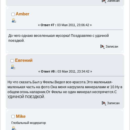
Записан
Amber
«
Ответ #7 :
03 Мая 2011, 23:06:42 »
До чего однако веселенькая мусорка! Поздравляю с удачной
поездкой.
Записан
Евгений
«
Ответ #8 :
03 Мая 2011, 23:34:42 »
Ну что сказать.Был у Феклы.Видел все-красота.Это маленькая-
маленькая часть на фото.Она меня нагрузила минералами кг 10.Ну в
общем огонь напарник.От Феклы не один минерал неспрячется.С
УДАЧНОЙ ПОЕЗДКОЙ.
Записан
Mike
Глобальный модератор