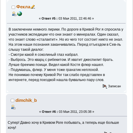
Фекла
«
Ответ #5 :
03 Мая 2011, 22:46:46 »
В заключении немного лирики. По дороге в Кривой Рог я спросила у
участников экспедиции что они знают о минералах. Один сказал,
что знает слово «сталактит». Но из чего тот состоит никто не знал.
На этом наши познания заканчивались. Перед отъездом в Сев-ль
слышу такой диалог:
- Смотри какой я соколиный глаз набрал.
- Выбрось. Это кварц с рибекитом. И хватит джеспилит брать.
Лучше брекчию поищи. Видел какой Костя флюр нашел.
- Подумаешь, флюр. У меня тоже гранатик неплохой.
Не понимаю почему Кривой Рог так слабо представлен в
интернете, перед поездкой нашла буквально пару слов.
Записан
dimchik_b
«
Ответ #6 :
03 Мая 2011, 23:05:38 »
Супер! Давно хочу в Кривом Роге побывать, а теперь еще больше
хочу!