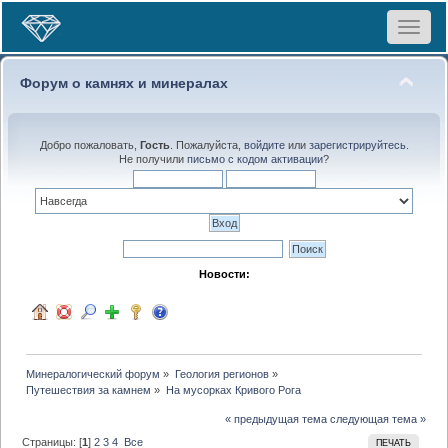
Toggle
navigat
Форум о камнях и минералах
Добро пожаловать,
Гость
. Пожалуйста,
войдите
или
зарегистрируйтесь
.
Не получили
письмо с кодом активации
?
Новости:
Минералогический форум
»
Геология регионов
»
Путешествия за камнем
»
На мусорках Кривого Рога
« предыдущая тема
следующая тема »
Страницы: [
1
]
2
3
4
Все
ПЕЧАТЬ