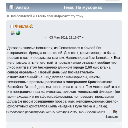
Автор
Тема: На мусорках
Кривого Рога (Прочитано 15229 раз)
0 Пользователей и 1 Гость просматривают эту тему.
Фекла
«
:
03 Мая 2011, 22:16:07 »
Договорившись с farmukanx, из Севастополя в Кривой Рог
отправилась бригада старателей. Для всех, кроме меня, это была
первая в жизни поездка за камнем. Нашим гидом был farmukanx. Без
него там делать нечего: найти продуктивные отвалы и вообще что-
либо найти в этом бесконечно длинном городе (160 км с юга на
север) нереально. Первый день был познавательно-
ознакомительный: наш гид показал нам карьеры, шахты,
техногенные провалы, рассказал о минералогии Криворожского
бассейна. Второй день мы провели на отвалах. Там можно найти все
и в неограниченных количествах, включая монгольский флюорит (не
моя находка, и я не сфотографировала, но поверьте: прекрасная
друза 1кг весом совершенно прозрачных, неповрежденных светло-
фиолетовых кристаллов была найдена в куче песка и шлака).
«
Последнее редактирование: 25 Октября 2015, 10:12:22 от watr
»
Записан