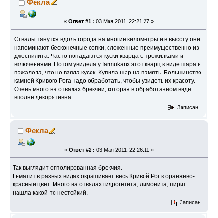
Фекла
«
Ответ #1 :
03 Мая 2011, 22:21:27 »
Отвалы тянутся вдоль города на многие километры и в высоту они
напоминают бесконечные сопки, сложенные преимущественно из
джеспилита. Часто попадаются куски кварца с прожилками и
включениями. Потом увидела у farmukanx этот кварц в виде шара и
пожалела, что не взяла кусок. Купила шар на память. Большинство
камней Кривого Рога надо обработать, чтобы увидеть их красоту.
Очень много на отвалах брекчии, которая в обработанном виде
вполне декоративна.
Записан
Фекла
«
Ответ #2 :
03 Мая 2011, 22:26:11 »
Так выглядит отполированная брекчия.
Гематит в разных видах окрашивает весь Кривой Рог в оранжево-
красный цвет. Много на отвалах гидрогетита, лимонита, пирит
нашла какой-то нестойкий.
Записан