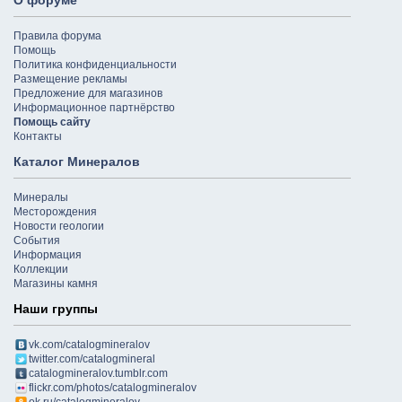
О форуме
Правила форума
Помощь
Политика конфиденциальности
Размещение рекламы
Предложение для магазинов
Информационное партнёрство
Помощь сайту
Контакты
Каталог Минералов
Минералы
Месторождения
Новости геологии
События
Информация
Коллекции
Магазины камня
Наши группы
vk.com/catalogmineralov
twitter.com/catalogmineral
catalogmineralov.tumblr.com
flickr.com/photos/catalogmineralov
ok.ru/catalogmineralov