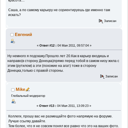
красота....
Саша, а по самому карьеру не сориентируешь где именно там
искать?
Записан
Евгений
«
Ответ #12 :
04 Мая 2011, 09:57:04 »
Ну немного я подскажу.Прошло лет 20.Как в карьер входишь и
направо(в сторону Донецка)прямо перед тобой в самом низу жила с
этим (рутилом) а эти (похожие на агат) тоже в сторону
Донецка,только с правой стороны.
Записан
Mike
Глобальный модератор
«
Ответ #13 :
04 Мая 2011, 13:09:23 »
Коллеги, прошу вас не размещайте фото напрямую на форуме.
Лучше ссылку давайте.
Тем более, что я не совсем понял все равно что это на ваших фото.