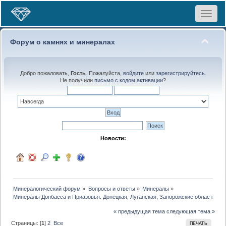
Toggle
navigat
Форум о камнях и минералах
Добро пожаловать,
Гость
. Пожалуйста,
войдите
или
зарегистрируйтесь
.
Не получили
письмо с кодом активации
?
Новости:
Минералогический форум
»
Вопросы и ответы
»
Минералы
»
Минералы Донбасса и Приазовья. Донецкая, Луганская, Запорожские области
« предыдущая тема
следующая тема »
Страницы: [
1
]
2
Все
ПЕЧАТЬ