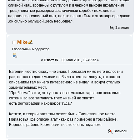
Mike.Какая обстановка по Хлебодаровскому карьеру?Я Там находил
сливной квац вроде-бы с рутилом и в черном выходе вкрапления
трещиноватые размером соспичечный коробок похожие на
паралельно-слоистый агат, но это не агат.Был в этом карьере давно
,он сильно большой.Весь необошел.
Записан
Mike
Глобальный модератор
«
Ответ #7 :
03 Мая 2011, 16:45:32 »
Евгений, честно скажу - не знаю. Проезжал мимо него полсотни
раз, но как то даже мысли не было в него заглянуть, так как по
описаниям там ничего интересного не видел, а вокруг столько
замечательных мест.
"Проблема" в том, что у нас всевозможных карьеров несколько
сотен и во все заглянуть трех жизней не хватит.
есть фотографии находок от туда?
Кстати, в теории агат там может быть. Единственное место
Приазовья, где описан агат - как раз примерно в том районе.
Вернее в районе Кремневки, но это очень недалеко.
Записан