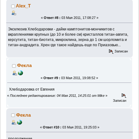
Alex_T
«
Ответ #8 :
03 Мая 2011, 17:08:27 »
Эксклюзив Хлебодаровки - дайки камптонитов-мончикитов с
вкраплениями крупных (до 10 и более см) кристаллов титан-авгита,
керсутита, титан-биотита, микроклина, зерна до 1 см шорломита и
титан-андрадита. Хрен где такое найдешь еще по Приазовью...
Записан
Фекла
«
Ответ #9 :
03 Мая 2011, 19:08:52 »
Хлебодаровка от Евгения
«
Последнее редактирование: 04 Мая 2011, 14:25:01 от Mike
»
Записан
Фекла
«
Ответ #10 :
03 Мая 2011, 19:25:03 »
продолжение