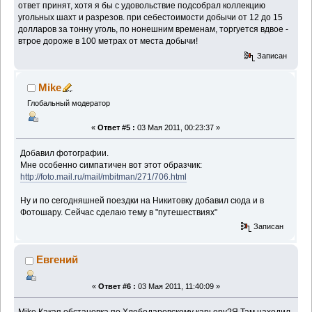
ответ принят, хотя я бы с удовольствие подсобрал коллекцию
угольных шахт и разрезов. при себестоимости добычи от 12 до 15
долларов за тонну уголь, по нонешним временам, торгуется вдвое -
втрое дороже в 100 метрах от места добычи!
Записан
Mike
Глобальный модератор
«
Ответ #5 :
03 Мая 2011, 00:23:37 »
Добавил фотографии.
Мне особенно симпатичен вот этот образчик:
http://foto.mail.ru/mail/mbitman/271/706.html
Ну и по сегодняшней поездки на Никитовку добавил сюда и в
Фотошару. Сейчас сделаю тему в "путешествиях"
Записан
Евгений
«
Ответ #6 :
03 Мая 2011, 11:40:09 »