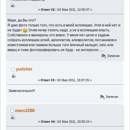
«
Ответ #2 :
02 Мая 2011, 12:05:47 »
Марк, да Вы что?
Я даю фото только того, что есть в моей коллекции. Угля в ней нет и
не будет
Этим печку топить надо, а не в коллекцию класть.
Собственно и минералы это вовсе. У меня нет цели и задачи
собрать коллекцию углей, аргиллитов, алевролитов, песчаников и
известняков или скажем больше того блочный кальцит, гипс или
кварц я тоже фотографировать не буду - не интересно ....
Записан
yudzhin
«
Ответ #3 :
02 Мая 2011, 18:07:25 »
Замечательно!!!
Записан
marc2288
«
Ответ #4 :
02 Мая 2011, 20:00:15 »