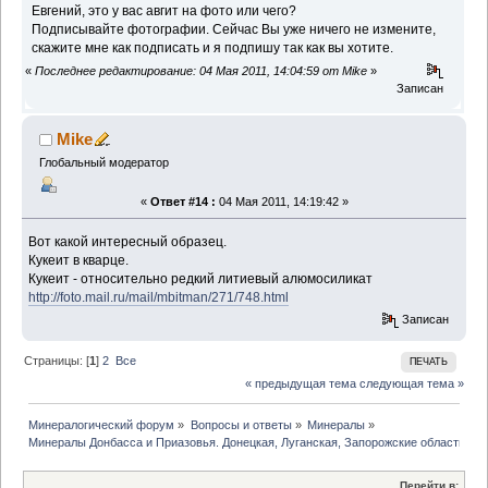
Евгений, это у вас авгит на фото или чего?
Подписывайте фотографии. Сейчас Вы уже ничего не измените,
скажите мне как подписать и я подпишу так как вы хотите.
«
Последнее редактирование: 04 Мая 2011, 14:04:59 от Mike
»
Записан
Mike
Глобальный модератор
«
Ответ #14 :
04 Мая 2011, 14:19:42 »
Вот какой интересный образец.
Кукеит в кварце.
Кукеит - относительно редкий литиевый алюмосиликат
http://foto.mail.ru/mail/mbitman/271/748.html
Записан
Страницы: [
1
]
2
Все
ПЕЧАТЬ
« предыдущая тема
следующая тема »
Минералогический форум
»
Вопросы и ответы
»
Минералы
»
Минералы Донбасса и Приазовья. Донецкая, Луганская, Запорожские области
Перейти в: