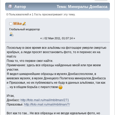
Автор
Тема: Минералы Донбасса
и Приазовья. Донецкая, Луганская, Запорожские
0 Пользователей и 1 Гость просматривают эту тему.
области (Прочитано 8979 раз)
Mike
Глобальный модератор
«
:
02 Мая 2011, 01:07:14 »
Поскольку в свое время все альбомы на фотошаре умерли смертью
храбрых, а люди просят воостановить фото, то я перенес их на
mail.ru
Пока то, что первое смог найти.
Примечание: здесь все образцы найденные мной или при моем
участии.
Я видел шикарнейшие образцы в музеях Донбассгеологии, в
киевских музеях, в музее Донецкого Политеха минералов Донбасса
и Приазовья, но их публиковать не буду в данных альбомах, так как
... ну в общем борьба с пиратством
Итак,
Донбасс:
http://foto.mail.ru/mail/mbitman/271
Приазовье:
http://foto.mail.ru/mail/mbitman/7/
Вот как то так... Не все образцы и не везде идеальные фото, но