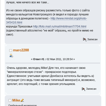
лучше, чем ничего все же таки...
Из не своих образцов рискну разместить только фото с сайта
миндата кальцитов Новотроицого (я видел и гораздо лучшие
образцы в донецком политехе) -
http://www.mindat.org/photo-
345416.html
корунда Приазовья
http://foto.mail.ru/mail/mbitman/7/704.html
(единственный абсолютно "не мой" образец, но пройти мимо не
смог).
Записан
marc2288
«
Ответ #1 :
02 Мая 2011, 10:28:54 »
Очень здорово, молодец Mike! Для тех, кто начинает свою
"минералогическую стезю" - прекрасное подспорье.
Единственное: учитывая ареал Донбасса хотелось бы видеть а)
антрацит (это ведь тоже весьма типичный минерал) и, возможно,
аргелит, его портящий, с точки зрения угольщиков.
Записан
Mike
Глобальный модератор