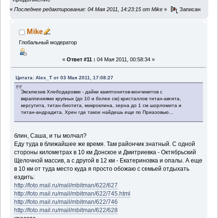
«
Последнее редактирование: 04 Мая 2011, 14:23:15 от Mike
»
Записан
Mike
Глобальный модератор
«
Ответ #11 :
04 Мая 2011, 00:58:34 »
Цитата: Alex_T от 03 Мая 2011, 17:08:27
Эксклюзив Хлебодаровки - дайки камптонитов-мончикитов с
вкраплениями крупных (до 10 и более см) кристаллов титан-авгита,
керсутита, титан-биотита, микроклина, зерна до 1 см шорломита и
титан-андрадита. Хрен где такое найдешь еще по Приазовью...
блин, Саша, и ты молчал?
Еду туда в ближайшее же время. Там райончик знатный. С одной
стороны километрах в 10 км Донское и Дмитриевка - Октябрьский
Щелочной массив, а с другой в 12 км - Екатериновка и опалы. А еще
в 10 км от туда место куда я просто обожаю с семьей отдыхать
ездить:
http://foto.mail.ru/mail/mbitman/622/627
http://foto.mail.ru/mail/mbitman/622/745.html
http://foto.mail.ru/mail/mbitman/622/746
http://foto.mail.ru/mail/mbitman/622/628