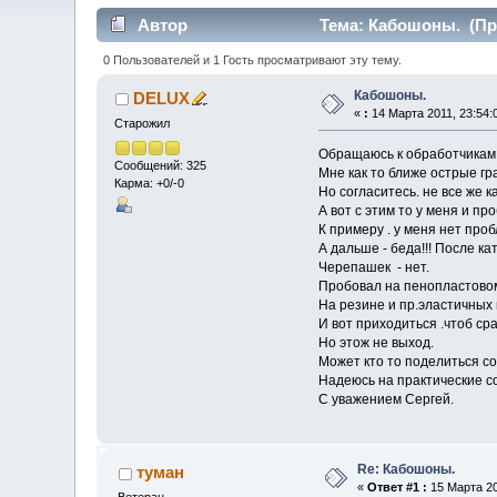
Автор
Тема: Кабошоны. (Про
0 Пользователей и 1 Гость просматривают эту тему.
Кабошоны.
DELUX
«
:
14 Марта 2011, 23:54:
Старожил
Обращаюсь к обработчикам 
Сообщений: 325
Мне как то ближе острые гр
Карма: +0/-0
Но согласитесь. не все же к
А вот с этим то у меня и пр
К примеру . у меня нет пр
А дальше - беда!!! После к
Черепашек - нет.
Пробовал на пенопластовом к
На резине и пр.эластичных 
И вот приходиться .чтоб ср
Но этож не выход.
Может кто то поделиться со
Надеюсь на практические с
С уважением Сергей.
Re: Кабошоны.
туман
«
Ответ #1 :
15 Марта 20