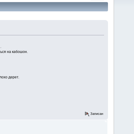
.
ться на кабошон.
лохо дерет.
Записан