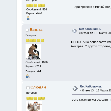
Ветеран
Бери брезент с мягкой под
Сообщений: 524
Карма: +0/-0
Re: Кабошоны.
Батька
«
Ответ #2 :
15 Марта 201
Ветеран
DELUX А на пенопласте как
быстрее. С другой стороны
Сообщений: 1026
Карма: +2/-1
Гляди в оба!
Re: Кабошоны.
Слюдян
«
Ответ #3 :
15 Марта 20
Ветеран
есть такая штука резолит 