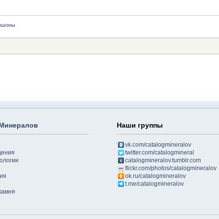
ошоны.
 Минералов
Наши группы
vk.com/catalogmineralov
дения
twitter.com/catalogmineral
ологии
catalogmineralov.tumblr.com
flickr.com/photos/catalogmineralov
ия
ok.ru/catalogmineralov
t.me/catalogmineralov
камня