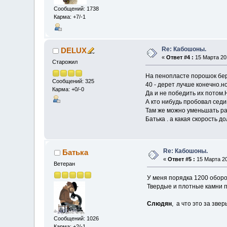
Сообщений: 1738
Карма: +7/-1
Re: Кабошоны.
DELUX
«
Ответ #4 :
15 Марта 201
Старожил
На пенопласте порошок бер
Сообщений: 325
40 - дерет лучше конечно.н
Карма: +0/-0
Да и не победить их потом.
А кто нибудь пробовал седи
Там же можно уменьшать ра
Батька . а какая скорость д
Re: Кабошоны.
Батька
«
Ответ #5 :
15 Марта 20
Ветеран
У меня порядка 1200 оборо
Твердые и плотные камни п
Слюдян
, а что это за звер
Сообщений: 1026
Карма: +2/-1