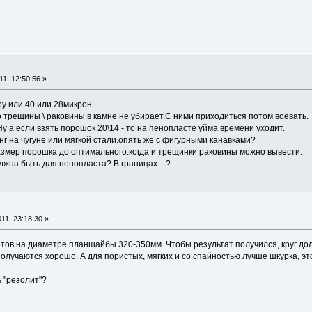
1, 12:50:56 »
у или 40 или 28микрон.
о трещины \ раковины в камне не убирает.С ними приходиться потом воевать.
Ну а если взять порошок 20\14 - то на пенопласте уйма времени уходит.
нг на чугуне или мягкой стали.опять же с фигурными канавками?
змер порошка до оптимального.когда и трещинки раковины можно вывести.
олжна быть для пенопласта? В границах....?
11, 23:18:30 »
тов на диаметре планшайбы 320-350мм. Чтобы результат получился, круг дол
олучаются хорошо. А для пористых, мягких и со спайностью лучше шкурка, э
ь "резолит"?