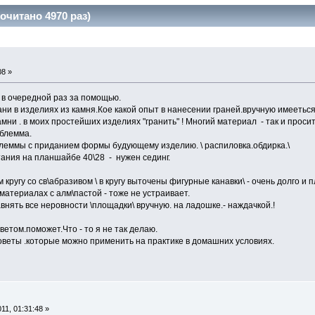
читано 4970 раз)
08 »
в очередной раз за помощью.
ани в изделиях из камня.Кое какой опыт в нанесении граней.вручную имееться
амни . в моих простейших изделиях "гранить" ! Многий материал - так и проси
облемма.
облеммы с приданием формы будующему изделию. \ распиловка.обдирка.\
атания на планшайбе 40\28 - нужен сединг.
ругу со св\абразивом \ в кругу выточены фигурные канавки\ - очень долго и п
материалах с алм\пастой - тоже не устраивает.
авнять все неровности \площадки\ вручную. на ладошке.- наждачкой.!
ветом.поможет.Что - то я не так делаю.
оветы .которые можно применить на практике в домашних условиях.
11, 01:31:48 »