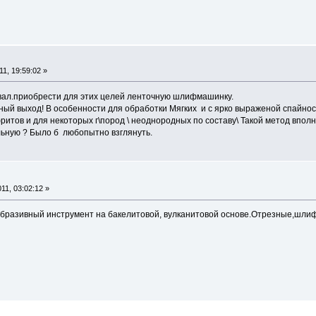
1, 19:59:02 »
вал.приобрести для этих целей ленточную шлифмашинку.
чный выход! В особенности для обработки Мягких и с ярко выраженой спайнос
ритов и для некоторых г\пород \ неоднородных по составу\ Такой метод впол
льную ? Было б любопытно взглянуть.
11, 03:02:12 »
абразивный инструмент на бакелитовой, вулканитовой основе.Отрезные,шли