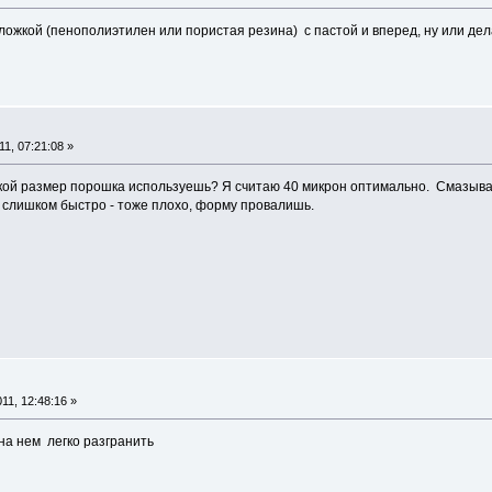
ложкой (пенополиэтилен или пористая резина) с пастой и вперед, ну или де
1, 07:21:08 »
ой размер порошка используешь? Я считаю 40 микрон оптимально. Смазывай
, слишком быстро - тоже плохо, форму провалишь.
11, 12:48:16 »
на нем легко разгранить