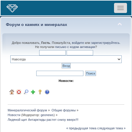
Toggle
navigat
Форум о камнях и минералах
Добро пожаловать,
Гость
. Пожалуйста,
войдите
или
зарегистрируйтесь
.
Не получили
письмо с кодом активации
?
Новости:
Минералогический форум
»
Общие форумы
»
Новости
(Модератор:
geonews
) »
Ледяной щит Антарктиды растет снизу вверх!!!
« предыдущая тема
следующая тема »