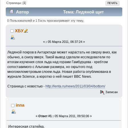
Страницы: [
1
]
ПЕЧАТЬ
Автор
Тема: Ледяной щит
Антарктиды растет снизу вверх!!! (Прочитано 2648
0 Пользователей и 1 Гость просматривают эту тему.
раз)
ХБУ
«
:
05 Марта 2011, 06:37:24 »
Ледяной покров в Антарктиде может нарастать не сверху вниз, как
обычно, а снизу вверх. Такой вывод сделали исследователи по
итогам изучения слоя льда над горами Гамбурцева - хребтом
сопоставимого с Альпами размера, но скрытого под
многокилометровым слоем льда. Новая работа опубликована в
журнале Science, а коротко о ней пишет BBC News.
Страница с новостью -
http://lenta.ru/news/2011/03/04/bottom/
Записан
inna
«
Ответ #1 :
05 Марта 2011, 09:50:06 »
Интересная статейка.