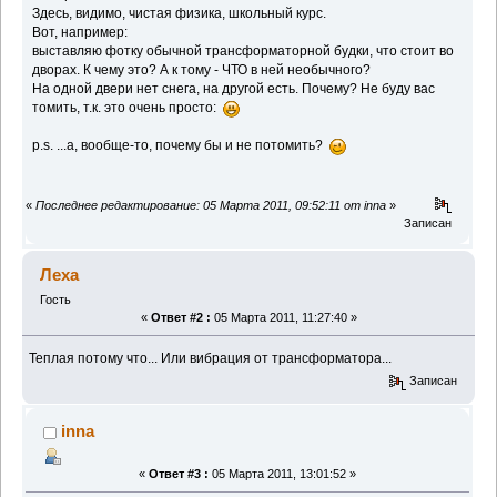
Здесь, видимо, чистая физика, школьный курс.
Вот, например:
выставляю фотку обычной трансформаторной будки, что стоит во
дворах. К чему это? А к тому - ЧТО в ней необычного?
На одной двери нет снега, на другой есть. Почему? Не буду вас
томить, т.к. это очень просто:
p.s. ...а, вообще-то, почему бы и не потомить?
«
Последнее редактирование: 05 Марта 2011, 09:52:11 от inna
»
Записан
Леха
Гость
«
Ответ #2 :
05 Марта 2011, 11:27:40 »
Теплая потому что... Или вибрация от трансформатора...
Записан
inna
«
Ответ #3 :
05 Марта 2011, 13:01:52 »