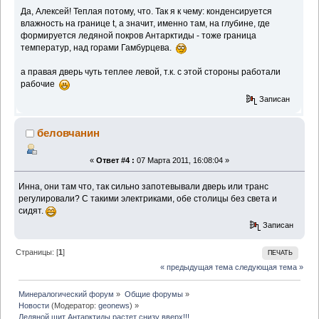
Да, Алексей! Теплая потому, что. Так я к чему: конденсируется
влажность на границе t, а значит, именно там, на глубине, где
формируется ледяной покров Антарктиды - тоже граница
температур, над горами Гамбурцева.
а правая дверь чуть теплее левой, т.к. с этой стороны работали
рабочие
Записан
беловчанин
«
Ответ #4 :
07 Марта 2011, 16:08:04 »
Инна, они там что, так сильно запотевывали дверь или транс
регулировали? С такими электриками, обе столицы без света и
сидят.
Записан
Страницы: [
1
]
ПЕЧАТЬ
« предыдущая тема
следующая тема »
Минералогический форум
»
Общие форумы
»
Новости
(Модератор:
geonews
) »
Ледяной щит Антарктиды растет снизу вверх!!!