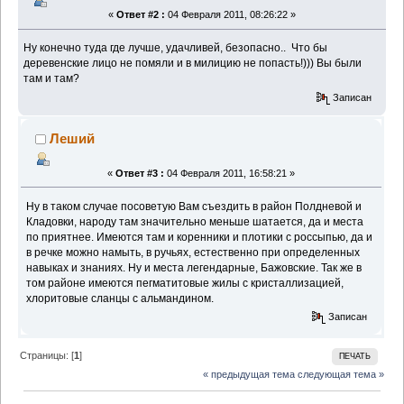
«
Ответ #2 :
04 Февраля 2011, 08:26:22 »
Ну конечно туда где лучше, удачливей, безопасно.. Что бы
деревенские лицо не помяли и в милицию не попасть!))) Вы были
там и там?
Записан
Леший
«
Ответ #3 :
04 Февраля 2011, 16:58:21 »
Ну в таком случае посоветую Вам съездить в район Полдневой и
Кладовки, народу там значительно меньше шатается, да и места
по приятнее. Имеются там и коренники и плотики с россыпью, да и
в речке можно намыть, в ручьях, естественно при определенных
навыках и знаниях. Ну и места легендарные, Бажовские. Так же в
том районе имеются пегматитовые жилы с кристаллизацией,
хлоритовые сланцы с альмандином.
Записан
Страницы: [
1
]
ПЕЧАТЬ
« предыдущая тема
следующая тема »