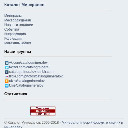
Каталог Минералов
Минералы
Месторождения
Новости геологии
События
Информация
Коллекции
Магазины камня
Наши группы
vk.com/catalogmineralov
twitter.com/catalogmineral
catalogmineralov.tumblr.com
flickr.com/photos/catalogmineralov
ok.ru/catalogmineralov
t.me/catalogmineralov
Статистика
© Каталог Минералов, 2005-2018 -
Минералогический форум: о камнях и
минералах
.