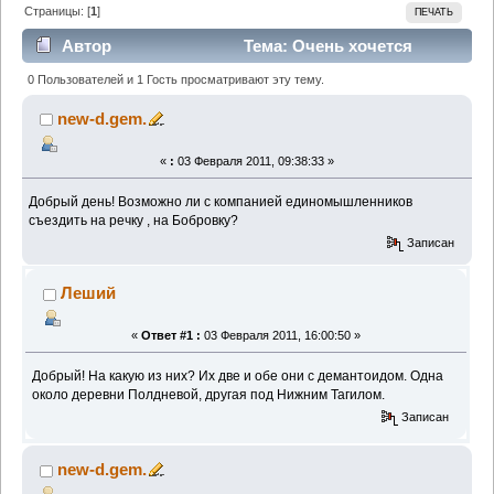
Страницы: [
1
]
ПЕЧАТЬ
Автор
Тема: Очень хочется
лично найти демантоид, кто нибудь это делал?
0 Пользователей и 1 Гость просматривают эту тему.
(Прочитано 2505 раз)
new-d.gem.
«
:
03 Февраля 2011, 09:38:33 »
Добрый день! Возможно ли с компанией единомышленников
съездить на речку , на Бобровку?
Записан
Леший
«
Ответ #1 :
03 Февраля 2011, 16:00:50 »
Добрый! На какую из них? Их две и обе они с демантоидом. Одна
около деревни Полдневой, другая под Нижним Тагилом.
Записан
new-d.gem.