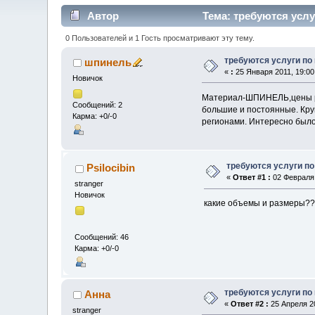
Автор
Тема: требуются услу
0 Пользователей и 1 Гость просматривают эту тему.
требуются услуги по
шпинель
«
:
25 Января 2011, 19:00
Новичок
Материал-ШПИНЕЛЬ,цены ры
Сообщений: 2
большие и постоянные. Кру
Карма: +0/-0
регионами. Интересно был
требуются услуги по
Psilocibin
«
Ответ #1 :
02 Февраля 
stranger
Новичок
какие объемы и размеры??
Сообщений: 46
Карма: +0/-0
требуются услуги по
Анна
«
Ответ #2 :
25 Апреля 20
stranger