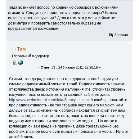
Тогда возникает вопрос по хранению образцов с включениями
стисиита. Следует ли применять специальные меры? Какова
интенсивность излучения? Дело в том, что у меня сейчас нет
дозиметра и проверить самостоятельно образец не
представляется возможным.
Записан
Тим
Глобальный модератор
«
Ответ #3 :
24 Января 2011, 12:20:19 »
Стисиит всегда радиоактивен т.к. содержит в своей структуре
сильно радиоактивный элемент торий. Радиоактивность зависит
от количества (веса) источника излучения (т.е. стисиита) Уровень
излучения можно посмотреть на сводной табличке здесь
http://www.webmineral.com/data/Steacyite.shtml
А вообще почитайте
про радиоактивность - не так страшен черт как его малюют. Чем
дальше от ваших жизненных органов находится стисиит тем вам
безопаснее, т.е. не стоит его есть, носить на шее или класть под
подушку или в карман и постоянно с ним ходить... На полке в
коллекции он вам вреда не причинит, даже трогать можно без
проблем, главное после руки помыть и положить на место... Ну и от
детей беречь...