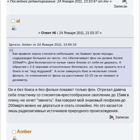
«
Последнее редактирование: 24 Января 2011, 13:10:47 от imv
»
Записан
al
«
Ответ #6 :
24 Января 2011, 21:03:37 »
Цитата: Amber от 24 Января 2011, 13:06:10
Как правило зерна стисиита небольшие, но бывают куски породы,
содержащие большое их число, что обеспечивает фон на уровне более
100мкР/ч. Для безопасности лучше такое близко от себя не держать. А
образчик с 2-3 зернами относительно безопасен, но лучше хранить его в
боксе и не "под подушкой". А если завернуть бокс в несколько слоев
фольги, то отклонения от фона на расстоянии 10-15 см не покажет и
дозиметр.
Он и без бокса и без фольги покажет только фон. Отрезал давеча
себе пластинку со стисиитом-крестообразное скопление до 15мм в
ллину,-не хочет "звенеть". Как говорил мой знакомый геофизик-до
200мкр/ч можно не дёргаться и спать спокойно. Но это касается
лишь радиоактивных источников природного происхождения.
Записан
Amber