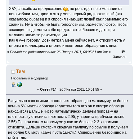
ХБУ, спасибо за предложение
, но речь идет не о желании от
него избавиться, просто это у меня первый радиоактивный (как
оказалось) образец и я спросил знающих людей как правильно его
хранить. Ну а чтобы не быть голословным, разместил фото, чтобы
знающие люди могли себе представить образец и дать при
желании какие-то рекомендации.
Как я уже говорил, дозиметра у меня сейчас нет. А стисиит есть у
многих в коллекциях и многие имеют опыт обращения с ним.
«
Последнее редактирование: 26 Января 2011, 08:05:31 от imv
»
Записан
Тим
Глобальный модератор
«
Ответ #14 :
26 Января 2011, 10:51:55 »
Визуально ваш стисиит заполняет образец по максимуму не более
чем на 5% массы образца (с учетом того что он и внутри образца
находится) Дальше чисто математически делаем поправку на
плотность (у стисиита плотность 2.95, у чароита приблизительно
2.56) Т.е. при самом максимуме у вас не больше 2-3-х граммов
стисиита. Дальше смотрим сводную табличку по ссылке и получаем
не более 0,6 мкр\ч (даже пусть 1мкр\ч.). Совершенно безобидно на
мой взгляд...