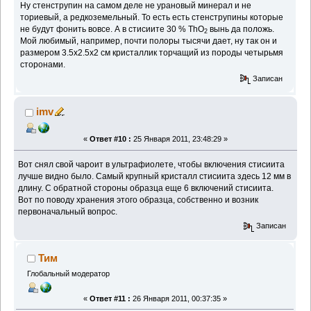
Ну стенструпин на самом деле не урановый минерал и не
ториевый, а редкоземельный. То есть есть стенструпины которые
не будут фонить вовсе. А в стисиите 30 % ThO
вынь да положь.
2
Мой любимый, например, почти полоры тысячи дает, ну так он и
размером 3.5x2.5x2 cм кристаллик торчащий из породы четырьмя
сторонами.
Записан
imv
«
Ответ #10 :
25 Января 2011, 23:48:29 »
Вот снял свой чароит в ультрафиолете, чтобы включения стисиита
лучше видно было. Самый крупный кристалл стисиита здесь 12 мм в
длину. С обратной стороны образца еще 6 включений стисиита.
Вот по поводу хранения этого образца, собственно и возник
первоначальный вопрос.
Записан
Тим
Глобальный модератор
«
Ответ #11 :
26 Января 2011, 00:37:35 »