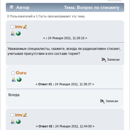
Автор
Тема: Вопрос по стисииту
(Прочитано 8337 раз)
0 Пользователей и 1 Гость просматривают эту тему.
imv
«
:
24 Января 2011, 11:28:16 »
Уважаемые специалисты, скажите, всегда ли радиоактивен стисиит,
учитывая присутствие в его составе тория?
Записан
Guru
«
Ответ #1 :
24 Января 2011, 11:38:37 »
Всегда.
Записан
imv
«
Ответ #2 :
24 Января 2011, 11:44:00 »