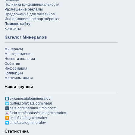
Политика конфиденциальности
Размещение рекламы
Предложение для магазинов
Информационное партнёрство
Помощь сайту
Контакты
Каталог Минералов
Минералы
Месторождения
Новости геологии
События
Информация
Коллекции
Магазины камня
Наши группы
vk.com/catalogmineralov
twitter.com/catalogmineral
catalogmineralov.tumblr.com
flickr.com/photos/catalogmineralov
ok.ru/catalogmineralov
t.me/catalogmineralov
Статистика