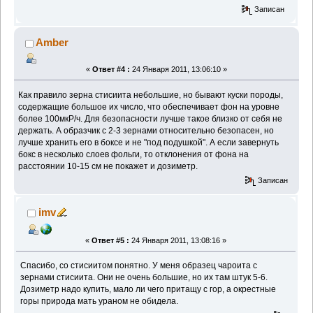
Записан
Amber
«
Ответ #4 :
24 Января 2011, 13:06:10 »
Как правило зерна стисиита небольшие, но бывают куски породы,
содержащие большое их число, что обеспечивает фон на уровне
более 100мкР/ч. Для безопасности лучше такое близко от себя не
держать. А образчик с 2-3 зернами относительно безопасен, но
лучше хранить его в боксе и не "под подушкой". А если завернуть
бокс в несколько слоев фольги, то отклонения от фона на
расстоянии 10-15 см не покажет и дозиметр.
Записан
imv
«
Ответ #5 :
24 Января 2011, 13:08:16 »
Спасибо, со стисиитом понятно. У меня образец чароита с
зернами стисиита. Они не очень большие, но их там штук 5-6.
Дозиметр надо купить, мало ли чего притащу с гор, а окрестные
горы природа мать ураном не обидела.