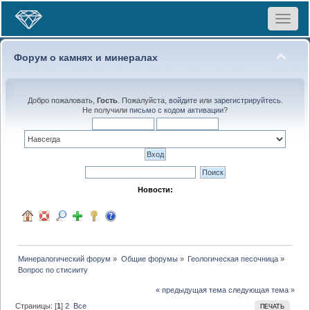
Toggle
navigat
Форум о камнях и минералах
Добро пожаловать,
Гость
. Пожалуйста,
войдите
или
зарегистрируйтесь
.
Не получили
письмо с кодом активации
?
Новости:
Минералогический форум
»
Общие форумы
»
Геологическая песочница
»
Вопрос по стисииту
« предыдущая тема
следующая тема »
Страницы: [
1
]
2
Все
ПЕЧАТЬ