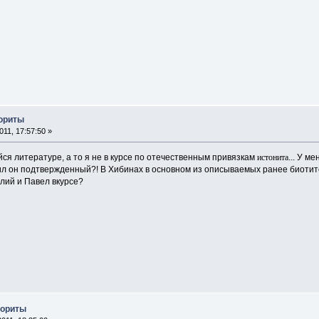
лориты
11, 17:57:50 »
я литературе, а то я не в курсе по отечественным привязкам
истонита
... У м
ил он подтвержденный?! В Хибинах в основном из описываемых ранее биотито
лий и Павел вкурсе?
лориты