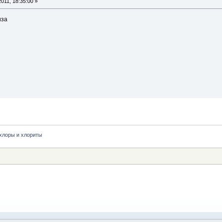
011, 18:35:00 »
иза
хлоры и хлориты