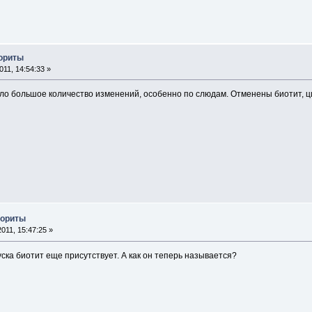
лориты
11, 14:54:33 »
ло большое количество изменений, особенно по слюдам. Отменены биотит, ци
лориты
011, 15:47:25 »
уска биотит еще присутствует. А как он теперь называется?