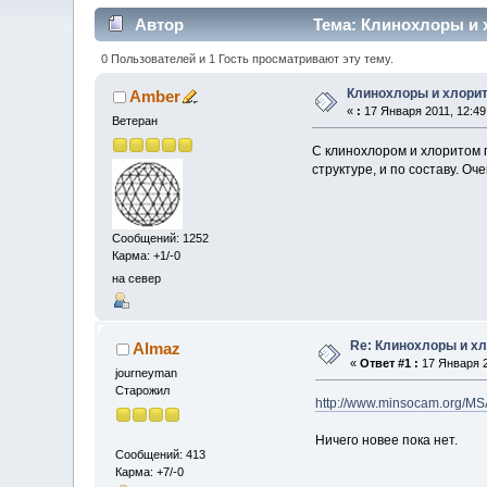
Автор
Тема: Клинохлоры и 
0 Пользователей и 1 Гость просматривают эту тему.
Клинохлоры и хлори
Amber
«
:
17 Января 2011, 12:49
Ветеран
С клинохлором и хлоритом 
структуре, и по составу. О
Сообщений: 1252
Карма: +1/-0
на север
Re: Клинохлоры и х
Almaz
«
Ответ #1 :
17 Января 2
journeyman
Старожил
http://www.minsocam.org/MSA
Ничего новее пока нет.
Сообщений: 413
Карма: +7/-0