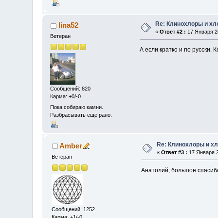
Re: Клинохлоры и х
lina52
«
Ответ #2 :
17 Января 20
Ветеран
А если кратко и по русски.
Сообщений: 820
Карма: +0/-0
Пока собираю камни.
Разбрасывать еще рано.
Re: Клинохлоры и х
Amber
«
Ответ #3 :
17 Января 2
Ветеран
Анатолий, большое спасиб
Сообщений: 1252
Карма: +1/-0