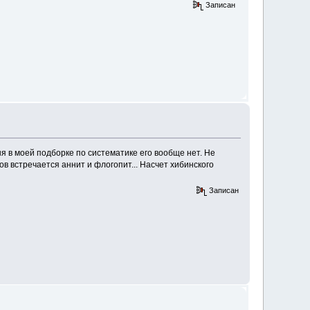
Записан
еня в моей подборке по систематике его вообще нет. Не
в встречается аннит и флогопит... Насчет хибинского
Записан