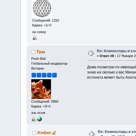
Сообщений: 1252
Карма: +1/-0
на север
Re: Клинохлоры и х
Тим
«
Ответ #8 :
17 Января 20
Pooh-Bah
Глобальный модератор
Дома посмотрю по имеющейс
Ветеран
знаю на сколько у вас Миха
истонита может быть Аната
Сообщений: 5860
Карма: +3/-0
азь есьм
Re: Клинохлоры и х
Amber