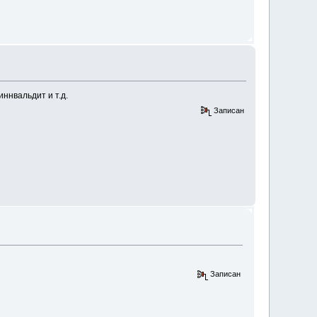
ннвальдит и т.д.
Записан
Записан