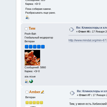
Карма: +0/-0
Пока собираю камни.
Разбрасывать еще рано.
Re: Клинохлоры и х
Тим
«
Ответ #6 :
17 Января 20
Pooh-Bah
Глобальный модератор
http://www.mindat.org/min-67
Ветеран
Сообщений: 5860
Карма: +3/-0
азь есьм
Re: Клинохлоры и х
Amber
«
Ответ #7 :
17 Января 2
Ветеран
Тим, у меня есть Хибинский 