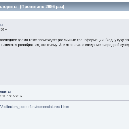
хлориты (Прочитано 2986 раз)
ты
:50 »
последнее время тоже происходят различные трансформации. В одну кучу св
чень хочется разобраться, что к чему. Или это начало создание очередной суп
лориты
011, 13:55:26 »
/collectors_corner/arc/nomenclaturecl1.htm