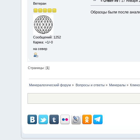
«
Ответ #9 :
17 Января 2
Ветеран
Образцы были после анал
Сообщений: 1252
Карма: +1/-0
на север
Страницы: [
1
]
Минералогический форум
»
Вопросы и ответы
»
Минералы
»
Клино