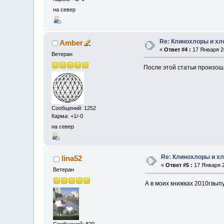
на север
Re: Клинохлоры и х
Amber
«
Ответ #4 :
17 Января 20
Ветеран
После этой статьи произош
Сообщений: 1252
Карма: +1/-0
на север
Re: Клинохлоры и х
lina52
«
Ответ #5 :
17 Января 2
Ветеран
А в моих книжках 2010г.вып
Сообщений: 820