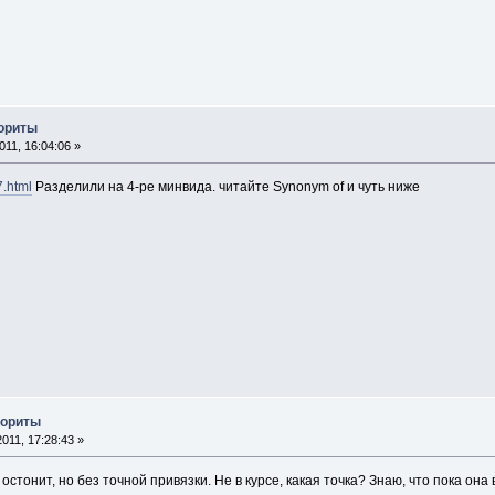
лориты
11, 16:04:06 »
7.html
Разделили на 4-ре минвида. читайте Synonym of и чуть ниже
лориты
011, 17:28:43 »
остонит, но без точной привязки. Не в курсе, какая точка? Знаю, что пока она