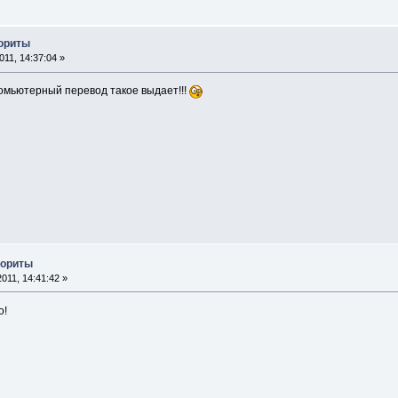
лориты
11, 14:37:04 »
 Комьютерный перевод такое выдает!!!
лориты
011, 14:41:42 »
о!