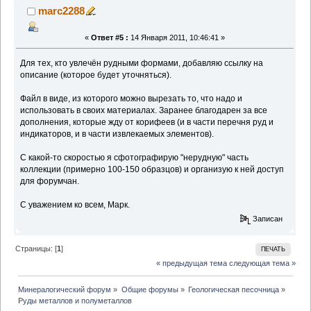
marc2288
«
Ответ #5 :
14 Января 2011, 10:46:41 »
Для тех, кто увлечён рудными формами, добавляю ссылку на
описание (которое будет уточняться).
Файл в виде, из которого можно вырезать то, что надо и
использовать в своих материалах. Заранее благодарен за все
дополнения, которые жду от корифеев (и в части перечня руд и
индикаторов, и в части извлекаемых элементов).
С какой-то скоростью я сфотографирую "нерудную" часть
коллекции (примерно 100-150 образцов) и организую к ней доступ
для форумчан.
С уважением ко всем, Марк.
Записан
Страницы: [
1
]
ПЕЧАТЬ
« предыдущая тема
следующая тема »
Минералогический форум
»
Общие форумы
»
Геологическая песочница
»
Руды металлов и полуметаллов