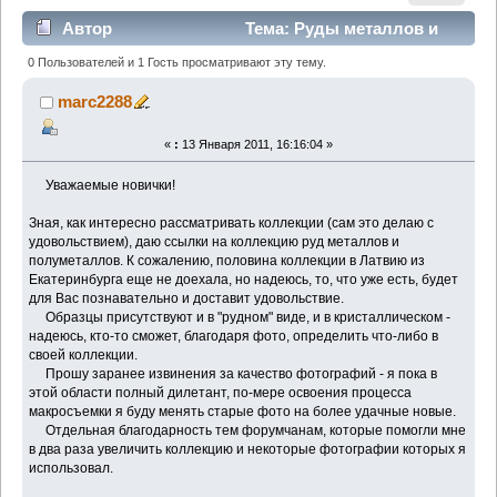
Автор
Тема: Руды металлов и
полуметаллов (Прочитано 2330 раз)
0 Пользователей и 1 Гость просматривают эту тему.
marc2288
«
:
13 Января 2011, 16:16:04 »
Уважаемые новички!
Зная, как интересно рассматривать коллекции (сам это делаю с
удовольствием), даю ссылки на коллекцию руд металлов и
полуметаллов. К сожалению, половина коллекции в Латвию из
Екатеринбурга еще не доехала, но надеюсь, то, что уже есть, будет
для Вас познавательно и доставит удовольствие.
Образцы присутствуют и в "рудном" виде, и в кристаллическом -
надеюсь, кто-то сможет, благодаря фото, определить что-либо в
своей коллекции.
Прошу заранее извинения за качество фотографий - я пока в
этой области полный дилетант, по-мере освоения процесса
макросъемки я буду менять старые фото на более удачные новые.
Отдельная благодарность тем форумчанам, которые помогли мне
в два раза увеличить коллекцию и некоторые фотографии которых я
использовал.