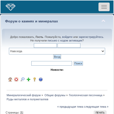
Toggle
navigat
Форум о камнях и минералах
Добро пожаловать,
Гость
. Пожалуйста,
войдите
или
зарегистрируйтесь
.
Не получили
письмо с кодом активации
?
Новости:
Минералогический форум
»
Общие форумы
»
Геологическая песочница
»
Руды металлов и полуметаллов
« предыдущая тема
следующая тема »
Страницы: [
1
]
ПЕЧАТЬ