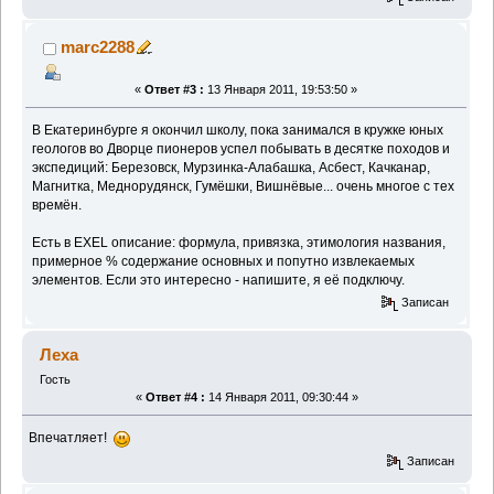
marc2288
«
Ответ #3 :
13 Января 2011, 19:53:50 »
В Екатеринбурге я окончил школу, пока занимался в кружке юных
геологов во Дворце пионеров успел побывать в десятке походов и
экспедиций: Березовск, Мурзинка-Алабашка, Асбест, Качканар,
Магнитка, Меднорудянск, Гумёшки, Вишнёвые... очень многое с тех
времён.
Есть в EXEL описание: формула, привязка, этимология названия,
примерное % содержание основных и попутно извлекаемых
элементов. Если это интересно - напишите, я её подключу.
Записан
Леха
Гость
«
Ответ #4 :
14 Января 2011, 09:30:44 »
Впечатляет!
Записан