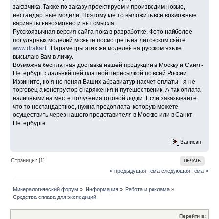
заказчика. Также по заказу проектируем и производим новые,
нестандартные модели. Поэтому где то выложить все возможные
варианты невозможно и нет смысла.
Русскоязычная версия сайта пока в разработке. Фото найболее
популярных моделей можете посмотреть на литовском сайте
www.drakar.lt
. Параметры этих же моделей на русском языке
высылаю Вам в личку.
Возможна бесплатная доставка нашей продукции в Москву и Санкт-
Петербург с дальнейшей платной пересылкой по всей России.
Извините, но я не понял Ваших абравиатур насчет оплаты - я не
торговец а конструктор снаряжения и путешественик. А так оплата
наличными на месте получения готовой лодки. Если заказываете
что-то нестандартное, нужна предоплата, которую можете
осуществить через нашего представителя в Москве или в Санкт-
Петербурге.
Записан
Страницы: [
1
]
ПЕЧАТЬ
« предыдущая тема
следующая тема »
Минералогический форум
»
Информация
»
Работа и реклама
»
Средства сплава для экспедиций
Перейти в: