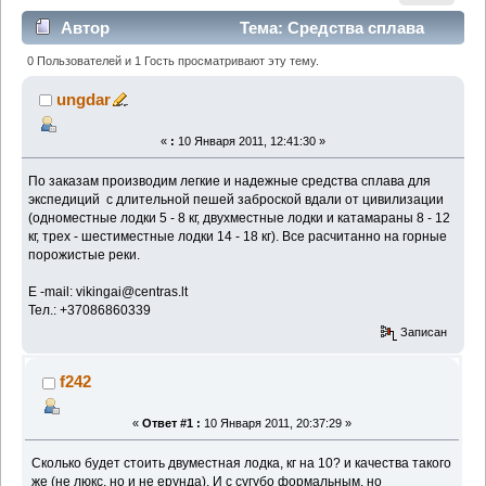
Автор
Тема: Средства сплава
для экспедиций (Прочитано 5636 раз)
0 Пользователей и 1 Гость просматривают эту тему.
ungdar
«
:
10 Января 2011, 12:41:30 »
По заказам производим легкие и надежные средства сплава для
экспедиций с длительной пешей заброской вдали от цивилизации
(одноместные лодки 5 - 8 кг, двухместные лодки и катамараны 8 - 12
кг, трех - шестиместные лодки 14 - 18 кг). Все расчитанно на горные
порожистые реки.
E -mail: vikingai@centras.lt
Тел.: +37086860339
Записан
f242
«
Ответ #1 :
10 Января 2011, 20:37:29 »
Сколько будет стоить двуместная лодка, кг на 10? и качества такого
же (не люкс, но и не ерунда). И с сугубо формальным, но