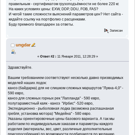
правильным - сертификатом грузоподъёмности не более 220 кг.
На каких условиях цены: EXW, DDP, DDU, FOB, FAS?
И чегой такие сложности выяснений параметров цен? Нет сайта -
кидайте ссылку на портфолио с расценками.
Буду премного благодарен за ответы.
Записан
ungdar
«
Ответ #2 :
11 Января 2011, 12:28:29 »
Здравствуйте.
Вашим требованием соответствуют несколько давно призводимых
моделей наших лодок:
каноэ (байдарка) для не слишком сложных маршрутов "Лукна-4,0" -
590 евро,
каноэ для сложных горных рек "Лапланда" - 590 евро,
полутараместный каяк - каноэ "Ирбис" -520 евро,
Экспедиционно - рыболовная лодка (возможна распашнаная
гребля, установка мотора) "Медейна" - 580 евро.
Указаны ориентировочные цены базового варианта. А так мы
работаем по индивидуальным заказам и параметры каждого
изделия (материалы, вес, цвет, различные дополнительные
присопособления) по возможности подбираются по желанию