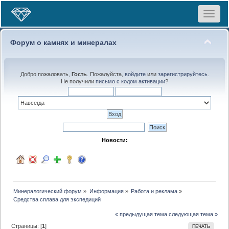
Toggle
navigat
Форум о камнях и минералах
Добро пожаловать,
Гость
. Пожалуйста,
войдите
или
зарегистрируйтесь
.
Не получили
письмо с кодом активации
?
Новости:
Минералогический форум
»
Информация
»
Работа и реклама
»
Средства сплава для экспедиций
« предыдущая тема
следующая тема »
Страницы: [
1
]
ПЕЧАТЬ