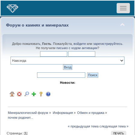
Toggle
navigat
Форум о камнях и минералах
Добро пожаловать,
Гость
. Пожалуйста,
войдите
или
зарегистрируйтесь
.
Не получили
письмо с кодом активации
?
Новости:
Минералогический форум
»
Информация
»
Обмен и продажа
»
почем родонит...
« предыдущая тема
следующая тема »
Страницы: [
1
]
ПЕЧАТЬ