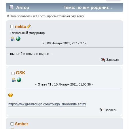
Автор
Тема: почем родонит...
(Прочитано 1757 раз)
0 Пользователей и 1 Гость просматривают эту тему.
nekto
Глобальный модератор
«
:
09 Января 2011, 23:17:37 »
...нынче? в смысле сырье....
Записан
GSK
«
Ответ #1 :
10 Января 2011, 01:00:36 »
http://www.greatrough.com/rough_rhodonite.shtml
Записан
Amber