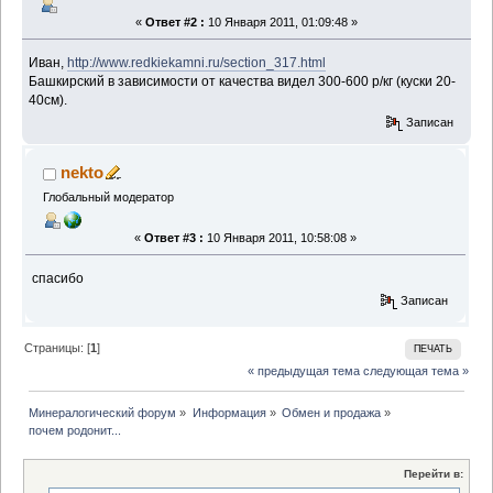
«
Ответ #2 :
10 Января 2011, 01:09:48 »
Иван,
http://www.redkiekamni.ru/section_317.html
Башкирский в зависимости от качества видел 300-600 р/кг (куски 20-
40см).
Записан
nekto
Глобальный модератор
«
Ответ #3 :
10 Января 2011, 10:58:08 »
спасибо
Записан
Страницы: [
1
]
ПЕЧАТЬ
« предыдущая тема
следующая тема »
Минералогический форум
»
Информация
»
Обмен и продажа
»
почем родонит...
Перейти в: