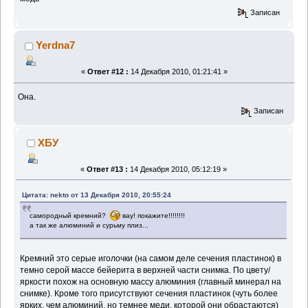
Записан
Yerdna7
«
Ответ #12 :
14 Декабря 2010, 01:21:41 »
Она.
Записан
ХБУ
«
Ответ #13 :
14 Декабря 2010, 05:12:19 »
Цитата: nekto от 13 Декабря 2010, 20:55:24
самородный кремний?
вау! покажите!!!!!!!!
а так же алюминий и сурьму плиз...
Кремний это серые иголочки (на самом деле сечения пластинок) в
темно серой массе бейерита в верхней части снимка. По цвету/
яркости похож на основную массу алюминия (главный минерал на
снимке). Кроме того присутствуют сечения пластинок (чуть более
ярких, чем алюминий. но темнее меди, которой они обрастаются)