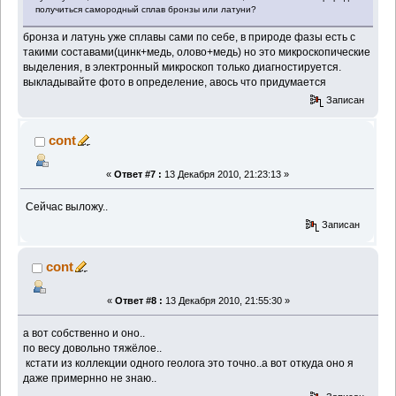
получиться самородный сплав бронзы или латуни?
бронза и латунь уже сплавы сами по себе, в природе фазы есть с
такими составами(цинк+медь, олово+медь) но это микроскопические
выделения, в электронный микроскоп только диагностируется.
выкладывайте фото в определение, авось что придумается
Записан
cont
«
Ответ #7 :
13 Декабря 2010, 21:23:13 »
Сейчас выложу..
Записан
cont
«
Ответ #8 :
13 Декабря 2010, 21:55:30 »
а вот собственно и оно..
по весу довольно тяжёлое..
кстати из коллекции одного геолога это точно..а вот откуда оно я
даже примернно не знаю..