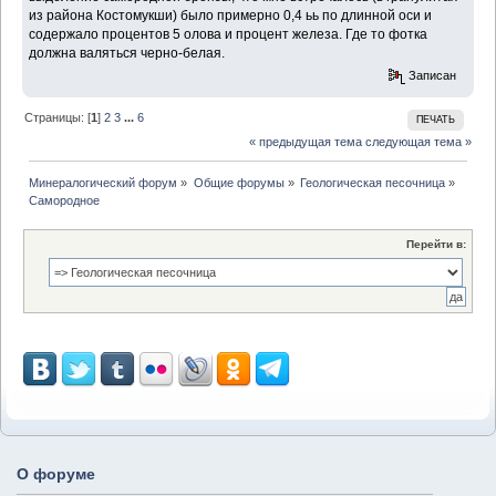
из района Костомукши) было примерно 0,4 ьь по длинной оси и
содержало процентов 5 олова и процент железа. Где то фотка
должна валяться черно-белая.
Записан
Страницы: [
1
]
2
3
...
6
ПЕЧАТЬ
« предыдущая тема
следующая тема »
Минералогический форум
»
Общие форумы
»
Геологическая песочница
»
Самородное
Перейти в:
О форуме