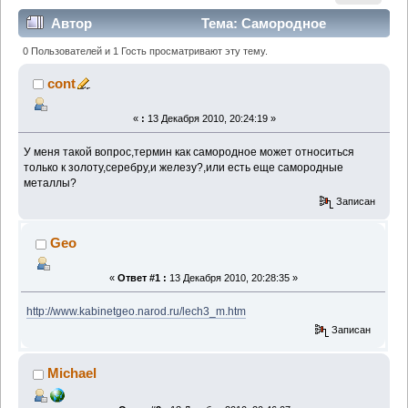
Автор
Тема: Самородное
(Прочитано 28173 раз)
0 Пользователей и 1 Гость просматривают эту тему.
cont
«
:
13 Декабря 2010, 20:24:19 »
У меня такой вопрос,термин как самородное может относиться
только к золоту,серебру,и железу?,или есть еще самородные
металлы?
Записан
Geo
«
Ответ #1 :
13 Декабря 2010, 20:28:35 »
http://www.kabinetgeo.narod.ru/lech3_m.htm
Записан
Michael