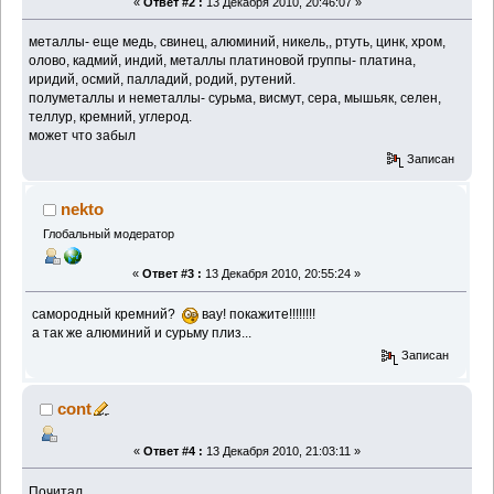
«
Ответ #2 :
13 Декабря 2010, 20:46:07 »
металлы- еще медь, свинец, алюминий, никель,, ртуть, цинк, хром,
олово, кадмий, индий, металлы платиновой группы- платина,
иридий, осмий, палладий, родий, рутений.
полуметаллы и неметаллы- сурьма, висмут, сера, мышьяк, селен,
теллур, кремний, углерод.
может что забыл
Записан
nekto
Глобальный модератор
«
Ответ #3 :
13 Декабря 2010, 20:55:24 »
самородный кремний?
вау! покажите!!!!!!!!
а так же алюминий и сурьму плиз...
Записан
cont
«
Ответ #4 :
13 Декабря 2010, 21:03:11 »
Почитал...