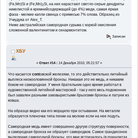
(Fe,Mn)Si и (Fe,Mn)
Si, на них нарастают светло-серые дендриты
2
никелистой и кремнийсодержащей (до 4%) меди, самая яркая
фаза - мелкие капли свинца с примесью 7% олова. Образец из
Учкудука от Alex_T.
Ниже австралийская самородная сурьма с коркой окисления
сложенной валентинитом и сенармонтитом.
Записан
ХБУ
«
Ответ #14 :
14 Декабря 2010, 05:21:57 »
Что касается
cont
овской железяки, то это действительно литейный
выплеск низкооловянной бронзы. Никакая это не медь, и никаким
боком не самородная. У меня брательник одно время работал в
художественной литейной мастерской - так у него весь подоконник
был завален разными заковыристыми брызгами бронзы и латуни из
ковша.
На образце видно как его морщило при остывании. На металле
образуется пленочка типа пенки на молоке если на нее подуть.
Самородная медь имеет совершенно другую структуру поверхности,
а самородная бронза не образует самородков. Самое грандиозное
выделение самородной бронзы, что мне встречалось (в гранулитах