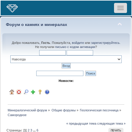
Toggle
navigat
Форум о камнях и минералах
Добро пожаловать,
Гость
. Пожалуйста,
войдите
или
зарегистрируйтесь
.
Не получили
письмо с кодом активации
?
Новости:
Минералогический форум
»
Общие форумы
»
Геологическая песочница
»
Самородное
« предыдущая тема
следующая тема »
Страницы: [
1
]
2
3
...
6
ПЕЧАТЬ