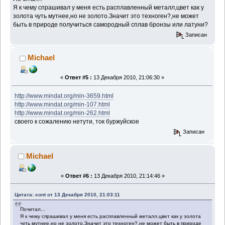
Я к чему спрашивал у меня есть расплавленный металл,цвет как у
золота чуть мутнее,но не золото.Значит это техноген?,не может
быть в природе получиться самородный сплав бронзы или латуни?
Записан
Michael
«
Ответ #5 :
13 Декабря 2010, 21:06:30 »
http://www.mindat.org/min-3659.html
http://www.mindat.org/min-107.html
http://www.mindat.org/min-262.html
своего к сожалению нетути, ток буржуйское
Записан
Michael
«
Ответ #6 :
13 Декабря 2010, 21:14:46 »
Цитата: cont от 13 Декабря 2010, 21:03:11
Почитал...
Я к чему спрашивал у меня есть расплавленный металл,цвет как у золота
чуть мутнее,но не золото.Значит это техноген?,не может быть в природе