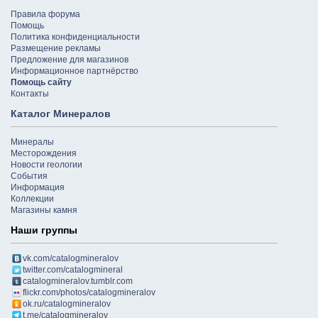
Правила форума
Помощь
Политика конфиденциальности
Размещение рекламы
Предложение для магазинов
Информационное партнёрство
Помощь сайту
Контакты
Каталог Минералов
Минералы
Месторождения
Новости геологии
События
Информация
Коллекции
Магазины камня
Наши группы
vk.com/catalogmineralov
twitter.com/catalogmineral
catalogmineralov.tumblr.com
flickr.com/photos/catalogmineralov
ok.ru/catalogmineralov
t.me/catalogmineralov