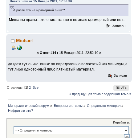
Цитата: imv от 15 Января 2011, 17:56:36
А разве это не мраморный оникс?
Миша,вы правы...это оникс,только я не знаю мраморный или нет..
Записан
Michael
«
Ответ #14 :
15 Января 2011, 22:52:10 »
да гдеж тут оникс. оникс по определению полосатый как минимум, а
тут либо однотонный либо пятнистый материал.
Записан
Страницы: [
1
]
2
Все
ПЕЧАТЬ
« предыдущая тема
следующая тема »
Минералогический форум
»
Вопросы и ответы
»
Определите минерал
»
Нефрит ли это?
Перейти в: