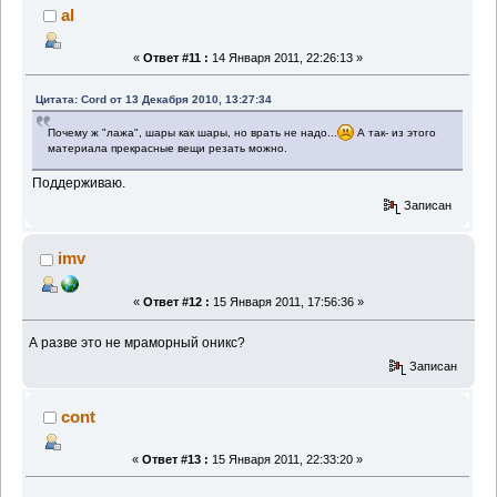
al
«
Ответ #11 :
14 Января 2011, 22:26:13 »
Цитата: Cord от 13 Декабря 2010, 13:27:34
Почему ж "лажа", шары как шары, но врать не надо...
А так- из этого
материала прекрасные вещи резать можно.
Поддерживаю.
Записан
imv
«
Ответ #12 :
15 Января 2011, 17:56:36 »
А разве это не мраморный оникс?
Записан
cont
«
Ответ #13 :
15 Января 2011, 22:33:20 »