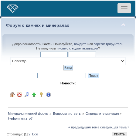
Toggle
navigat
Форум о камнях и минералах
Добро пожаловать,
Гость
. Пожалуйста,
войдите
или
зарегистрируйтесь
.
Не получили
письмо с кодом активации
?
Новости:
Минералогический форум
»
Вопросы и ответы
»
Определите минерал
»
Нефрит ли это?
« предыдущая тема
следующая тема »
Страницы: [
1
]
2
Все
ПЕЧАТЬ