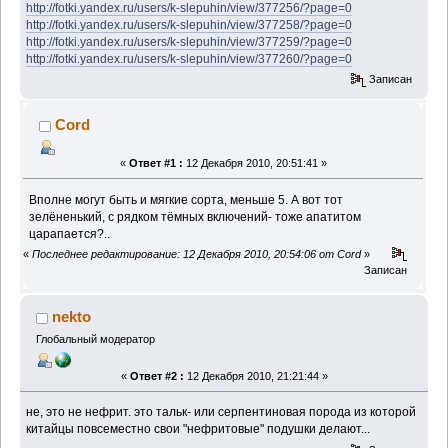
http://fotki.yandex.ru/users/k-slepuhin/view/377256/?page=0
http://fotki.yandex.ru/users/k-slepuhin/view/377258/?page=0
http://fotki.yandex.ru/users/k-slepuhin/view/377259/?page=0
http://fotki.yandex.ru/users/k-slepuhin/view/377260/?page=0
Записан
Cord
«
Ответ #1 :
12 Декабря 2010, 20:51:41 »
Вполне могут быть и мягкие сорта, меньше 5. А вот тот
зелёненький, с рядком тёмных включений- тоже апатитом
царапается?..
«
Последнее редактирование: 12 Декабря 2010, 20:54:06 от Cord
»
Записан
nekto
Глобальный модератор
«
Ответ #2 :
12 Декабря 2010, 21:21:44 »
не, это не нефрит. это тальк- или серпентиновая порода из которой
китайцы повсеместно свои "нефритовые" подушки делают...