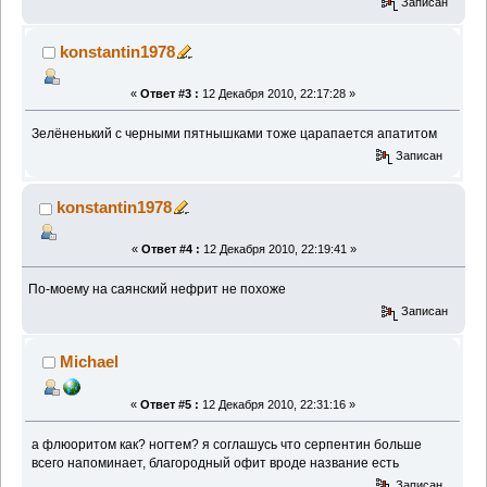
Записан
konstantin1978
«
Ответ #3 :
12 Декабря 2010, 22:17:28 »
Зелёненький с черными пятнышками тоже царапается апатитом
Записан
konstantin1978
«
Ответ #4 :
12 Декабря 2010, 22:19:41 »
По-моему на саянский нефрит не похоже
Записан
Michael
«
Ответ #5 :
12 Декабря 2010, 22:31:16 »
а флюоритом как? ногтем? я соглашусь что серпентин больше
всего напоминает, благородный офит вроде название есть
Записан