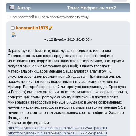
Автор
Тема: Нефрит ли это?
(Прочитано 5347 раз)
0 Пользователей и 1 Гость просматривают эту тему.
konstantin1978
«
:
12 Декабря 2010, 20:43:50 »
Здравствуйте. Помогите, пожалуста определить минералы.
Предположительно шары представленные на фотографиях
изготовлены из нефрита (так написано на коробочках, в которых я
покупал эти шары в магазинах фэн-шуй). Однако твёрдость
материала этих шаров меньше 5 (царапаются апатитом). С
уксусной эссенцией реакции не наблюдается. При внимательном
рассмотрении некторых шаров видны кристаллики, похожие на
мрамор. В старой справочной литературе (энциклопедия Брокгауза
и Ефрона) имеются указания на мягкие малоценные сорта нефрита,
содержащие тальк, роговую обманку и включения других мягких
минералов с твёрдостью меньше 5. Однако в более современных
научных изданиях твёрдость нефрита указывается не меньше 5,5 и
ничего не говорится о тальксодержащих сортах нефрита. Заранее
благодарен.
Ссылки на фотографии:
http://fotki.yandex.ru/users/k-slepuhin/view/377254/?page=0
http://fotki.yandex.ru/users/k-slepuhin/view/377255/?page=0