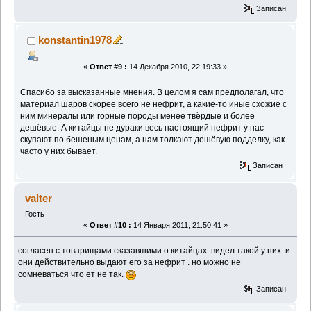
Записан
konstantin1978
«
Ответ #9 :
14 Декабря 2010, 22:19:33 »
Спасибо за высказанные мнения. В целом я сам предполагал, что
материал шаров скорее всего не нефрит, а какие-то иные схожие с
ним минералы или горные породы менее твёрдые и более
дешёвые. А китайцы не дураки весь настоящий нефрит у нас
скупают по бешеным ценам, а нам толкают дешёвую подделку, как
часто у них бывает.
Записан
valter
Гость
«
Ответ #10 :
14 Января 2011, 21:50:41 »
согласен с товарищами сказавшими о китайцах. видел такой у них. и
они действительно выдают его за нефрит . но можно не
сомневаться что ет не так.
Записан