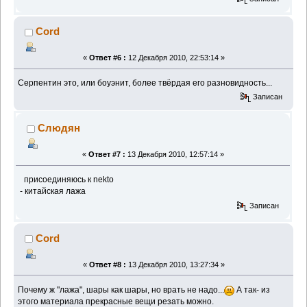
Cord
«
Ответ #6 :
12 Декабря 2010, 22:53:14 »
Серпентин это, или боуэнит, более твёрдая его разновидность...
Записан
Слюдян
«
Ответ #7 :
13 Декабря 2010, 12:57:14 »
присоединяюсь к nekto
- китайская лажа
Записан
Cord
«
Ответ #8 :
13 Декабря 2010, 13:27:34 »
Почему ж "лажа", шары как шары, но врать не надо...
А так- из
этого материала прекрасные вещи резать можно.