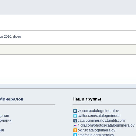
рь 2010. фото
 Минералов
Наши группы
vk.com/catalogmineralov
дения
twitter.com/catalogmineral
ологии
catalogmineralov.tumblr.com
flickr.com/photos/catalogmineralov
ия
ok.ru/catalogmineralov
t.me/catalogmineralov