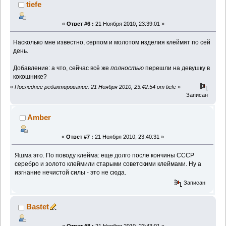
tiefe
«
Ответ #6 :
21 Ноября 2010, 23:39:01 »
Насколько мне известно, серпом и молотом изделия клеймят по сей
день.
Добавление: а что, сейчас всё же
полностью
перешли на девушку в
кокошнике?
«
Последнее редактирование: 21 Ноября 2010, 23:42:54 от tiefe
»
Записан
Amber
«
Ответ #7 :
21 Ноября 2010, 23:40:31 »
Яшма это. По поводу клейма: еще долго после кончины СССР
серебро и золото клеймили старыми советскими клеймами. Ну а
изгнание нечистой силы - это не сюда.
Записан
Bastet