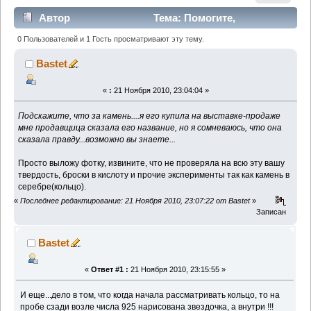
Автор
Тема: Помогите,
пожалуйста, если сможете... (Прочитано 2872 раз)
0 Пользователей и 1 Гость просматривают эту тему.
Bastet
«
:
21 Ноября 2010, 23:04:04 »
Подскажите, что за камень....я его купила на выставке-продаже
мне продавщица сказала его название, но я сомневаюсь, что она
сказала правду...возможно вы знаете...
Просто выложу фотку, извините, что не проверяла на всю эту вашу
твердость, броски в кислоту и прочие эксперименты так как камень в
серебре(кольцо).
«
Последнее редактирование: 21 Ноября 2010, 23:07:22 от Bastet
»
Записан
Bastet
«
Ответ #1 :
21 Ноября 2010, 23:15:55 »
И еще...дело в том, что когда начала рассматривать кольцо, то на
пробе сзади возле числа 925 нарисована звездочка, а внутри !!!