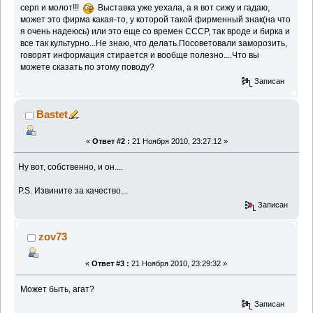
серп и молот!!!
Выставка уже уехала, а я вот сижу и гадаю,
может это фирма какая-то, у которой такой фирменный знак(на что
я очень надеюсь) или это еще со времен СССР, так вроде и бирка и
все так культурно...Не знаю, что делать.Посоветовали заморозить,
говорят информация стирается и вообще полезно....Что вы
можете сказать по этому поводу?
Записан
Bastet
«
Ответ #2 :
21 Ноября 2010, 23:27:12 »
Ну вот, собственно, и он....
P.S. Извините за качество...
Записан
zov73
«
Ответ #3 :
21 Ноября 2010, 23:29:32 »
Может быть, агат?
Записан