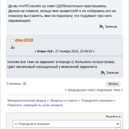
Да вы что!!!Спасибо за совет.))))Обязательно прислушаюсь.
Деньги-не главное, кольцо мне нравится!И я не собираюсь его на
показуху выставлять, мне по-барабану, что подумают про него
окружающие)
Записан
diler2030
«
Ответ #14 :
27 Ноября 2010, 23:49:03 »
похоже все таки на эвдиалит в породе (с Кольского полуострова).
Цвет малиновый насыщенный у включений эвдиалита
Записан
Страницы: [
1
]
ПЕЧАТЬ
« предыдущая тема
следующая тема »
Минералогический форум
»
Вопросы и ответы
»
Определите минерал
»
Помогите, пожалуйста, если сможете...
Перейти в: