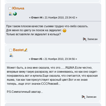
Юльча
«
Ответ #4 :
21 Ноября 2010, 23:34:42 »
При таком плохом качестве съемки трудно что-либо сказать.
Для меня по цвету он похож на эвдиалит.
Только вставляли ли эвдиалит в кольца?
Записан
Bastet
«
Ответ #5 :
21 Ноября 2010, 23:34:56 »
Может быть, а она мне сказала, что это.......ЯШМА.Если честно,
впервые вижу такую раскраску, вот и сомневаюсь, но как оно сидит-
понравилось вот и купила.Еще сказала, что считается, что красная
яшма, так как там присутствует красный цвет.Вот и не знаю
теперь...еще этот значок СССРовский...
P.S.Симпатичный аватар...
Записан