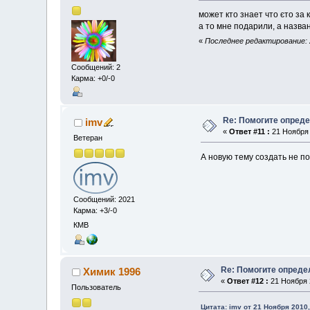
может кто знает что єто за
а то мне подарили, а назва
«
Последнее редактирование: 
Сообщений: 2
Карма: +0/-0
Re: Помогите опред
imv
«
Ответ #11 :
21 Ноября 
Ветеран
А новую тему создать не 
Сообщений: 2021
Карма: +3/-0
КМВ
Re: Помогите опреде
Химик 1996
«
Ответ #12 :
21 Ноября 2
Пользователь
Цитата: imv от 21 Ноября 2010,