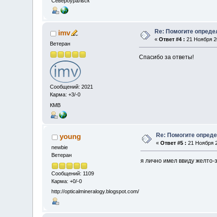
Североуральск
Re: Помогите опреде
imv
«
Ответ #4 :
21 Ноября 20
Ветеран
Спасибо за ответы!
Сообщений: 2021
Карма: +3/-0
КМВ
Re: Помогите опред
young
«
Ответ #5 :
21 Ноября 2
newbie
Ветеран
я лично имел ввиду желто-
Сообщений: 1109
Карма: +0/-0
http://opticalmineralogy.blogspot.com/