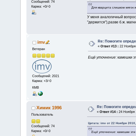
Сообщений: 74
Карма: +0/-0
Для кварцита слишком мягок и
У меня аналогичный вопрос
"держится"),разве б.ж. маг
Re: Помогите опред
imv
«
Ответ #13 :
22 Ноября 
Ветеран
Ещё уточнение
: камешки э
Сообщений: 2021
Карма: +3/-0
КМВ
Re: Помогите опреде
Химик 1996
«
Ответ #14 :
24 Ноября 2
Пользователь
Цитата: imv от 22 Ноября 2010,
Сообщений: 74
Карма: +0/-0
Ещё уточнение
: камешки эти