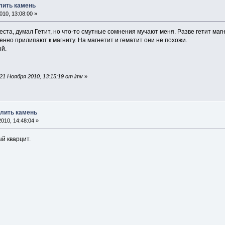
лить камень
10, 13:08:00 »
места, думал Гетит, но что-то смутные сомнения мучают меня. Разве гетит ма
нно прилипают к магниту. На магнетит и гематит они не похожи.
й.
1 Ноября 2010, 13:15:19 от imv
»
елить камень
010, 14:48:04 »
й кварцит.