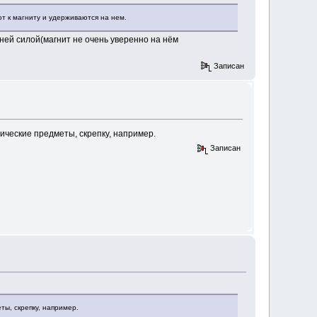
ют к магниту и удерживаются на нем.
ней силой(магнит не очень уверенно на нём
Записан
лические предметы, скрепку, например.
Записан
ты, скрепку, например.