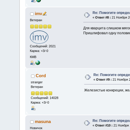
Re: Помогите опреде
imv
«
Ответ #8 :
21 Ноября 20
Ветеран
Для кварцита слишком мягок
Пришлифовал одну половинк
Сообщений: 2021
Карма: +3/-0
КМВ
Re: Помогите опред
Cord
«
Ответ #9 :
21 Ноября 2
stranger
Ветеран
Железистые конкреции, же
Сообщений: 14028
Карма: +3/-0
Re: Помогите опреде
masuna
«
Ответ #10 :
21 Ноября 2
Новичок