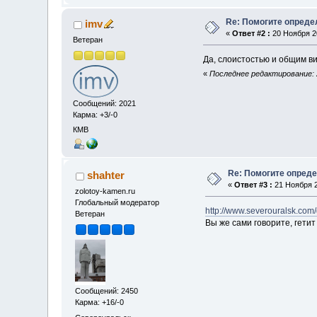
Re: Помогите опреде
imv
«
Ответ #2 :
20 Ноября 20
Ветеран
Да, слоистостью и общим в
«
Последнее редактирование: 2
Сообщений: 2021
Карма: +3/-0
КМВ
Re: Помогите опред
shahter
«
Ответ #3 :
21 Ноября 2
zolotoy-kamen.ru
Глобальный модератор
http://www.severouralsk.com/
Ветеран
Вы же сами говорите, гетит
Сообщений: 2450
Карма: +16/-0