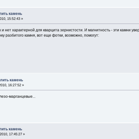
лить камень
10, 15:52:43 »
 и нет характерной для кварцита зернистости. И магнитность - эти камни ув
у разбитого камня, вот еще фотки, возможно, помогут:
елить камень
010, 16:27:52 »
лезо-марганцевые...
лить камень
010, 17:45:27 »