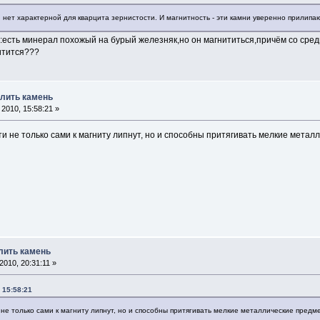
 нет характерной для кварцита зернистости. И магнитность - эти камни уверенно прилипа
:есть минерал похожый на бурый железняк,но он магнититься,причём со сред
нитится???
елить камень
2010, 15:58:21 »
ти не только сами к магниту липнут, но и способны притягивать мелкие метал
лить камень
010, 20:31:11 »
 15:58:21
 не только сами к магниту липнут, но и способны притягивать мелкие металлические предме