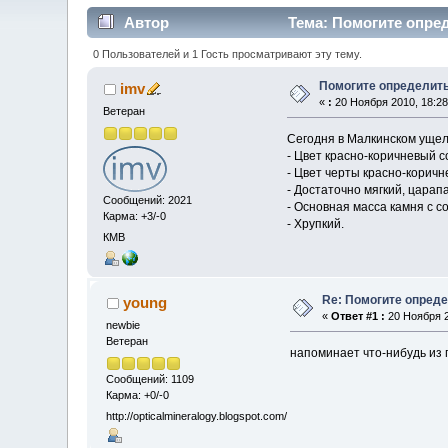
Автор
Тема: Помогите опред
0 Пользователей и 1 Гость просматривают эту тему.
Помогите определит
imv
«
:
20 Ноября 2010, 18:28
Ветеран
Сегодня в Малкинском ущел
- Цвет красно-коричневый 
- Цвет черты красно-коричн
- Достаточно мягкий, царап
Сообщений: 2021
- Основная масса камня с с
Карма: +3/-0
- Хрупкий.
КМВ
Re: Помогите опред
young
«
Ответ #1 :
20 Ноября 2
newbie
Ветеран
напоминает что-нибудь из 
Сообщений: 1109
Карма: +0/-0
http://opticalmineralogy.blogspot.com/