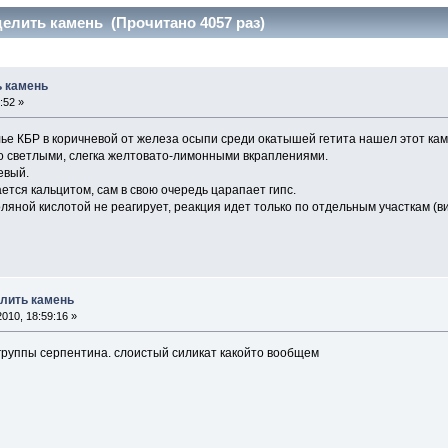
елить камень (Прочитано 4057 раз)
ь камень
:52 »
ье КБР в коричневой от железа осыпи среди окатышей гетита нашел этот кам
со светлыми, слегка желтовато-лимонными вкраплениями.
евый.
ается кальцитом, сам в свою очередь царапает гипс.
оляной кислотой не реагирует, реакция идет только по отдельным участкам 
елить камень
010, 18:59:16 »
группы серпентина. слоистый силикат какойто вообщем