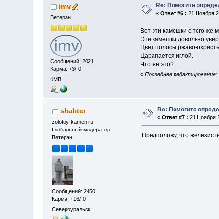
Re: Помогите опреде
imv
«
Ответ #6 :
21 Ноября 20
Ветеран
Вот эти камешки с того же 
Эти камешки довольно увере
Цвет полосы ржаво-охристы
Царапается иглой.
Сообщений: 2021
Что же это?
Карма: +3/-0
«
Последнее редактирование: 2
КМВ
Re: Помогите опред
shahter
«
Ответ #7 :
21 Ноября 2
zolotoy-kamen.ru
Глобальный модератор
Предположу, что железисты
Ветеран
Сообщений: 2450
Карма: +16/-0
Североуральск