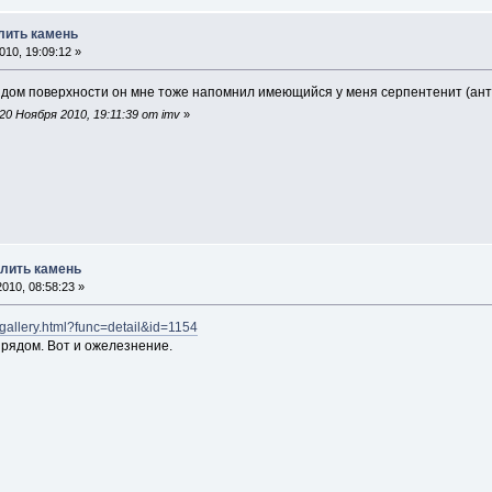
лить камень
10, 19:09:12 »
идом поверхности он мне тоже напомнил имеющийся у меня серпентенит (анти
0 Ноября 2010, 19:11:39 от imv
»
елить камень
010, 08:58:23 »
gallery.html?func=detail&id=1154
 рядом. Вот и ожелезнение.