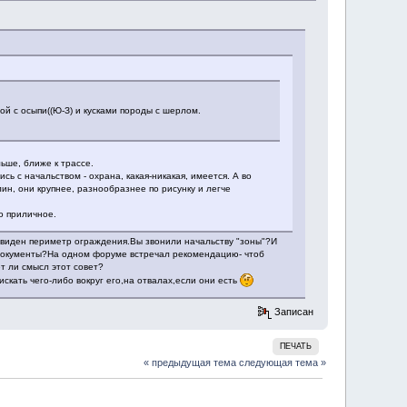
ой с осыпи((Ю-З) и кусками породы с шерлом.
льше, ближе к трассе.
ь с начальством - охрана, какая-никакая, имеется. А во
ин, они крупнее, разнообразнее по рисунку и легче
о приличное.
е виден периметр ограждения.Вы звонили начальству "зоны"?И
 документы?На одном форуме встречал рекомендацию- чтоб
т ли смысл этот совет?
искать чего-либо вокруг его,на отвалах,если они есть
Записан
ПЕЧАТЬ
« предыдущая тема
следующая тема »