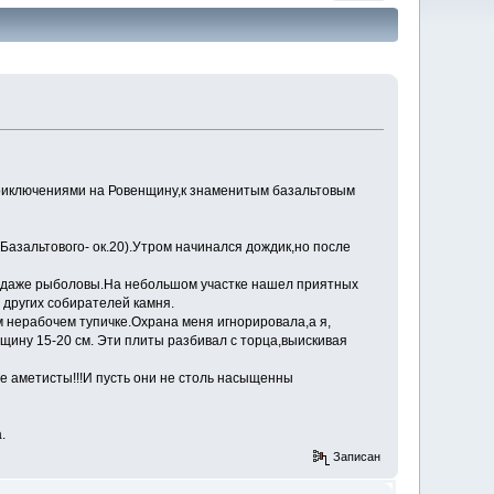
 приключениями на Ровенщину,к знаменитым базальтовым
 Базальтового- ок.20).Утром начинался дождик,но после
 и даже рыболовы.На небольшом участке нашел приятных
 других собирателей камня.
м нерабочем тупичке.Охрана меня игнорировала,а я,
щину 15-20 см. Эти плиты разбивал с торца,выискивая
 аметисты!!!И пусть они не столь насыщенны
.
Записан