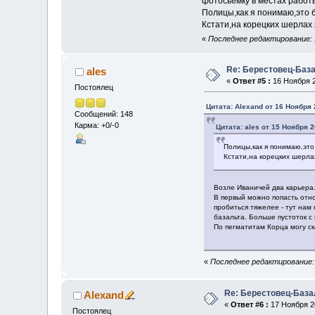
фотосьемку в местах работ
Полицы,как я понимаю,это б
Кстати,на корецких шерлах 
«
Последнее редактирование: 1
Re: Берестовец-Баз
ales
«
Ответ #5 :
16 Ноября 2
Постоялец
Цитата: Alexand от 16 Ноября 
Сообщений: 148
Карма: +0/-0
Цитата: ales от 15 Ноября 2
Полицы,как я понимаю,это
Кстати,на корецких шерлах
Возле Иваничей два карьера. 
В первый можно попасть отно
пробиться тяжелее - тут нам
базальта. Больше пустоток с 
По пегматитам Корца могу ск
«
Последнее редактирование: 
Re: Берестовец-База
Alexand
«
Ответ #6 :
17 Ноября 20
Постоялец