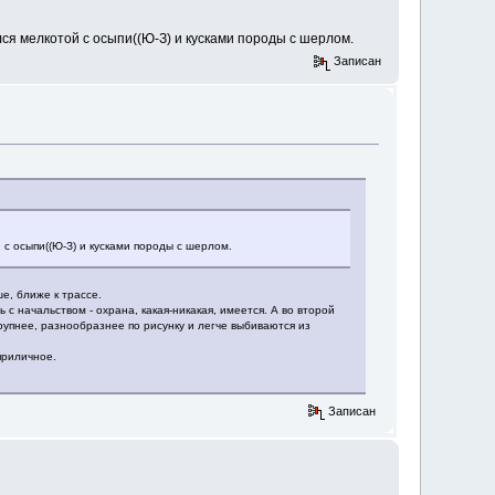
лся мелкотой с осыпи((Ю-З) и кусками породы с шерлом.
Записан
 с осыпи((Ю-З) и кусками породы с шерлом.
е, ближе к трассе.
с начальством - охрана, какая-никакая, имеется. А во второй
рупнее, разнообразнее по рисунку и легче выбиваются из
приличное.
Записан