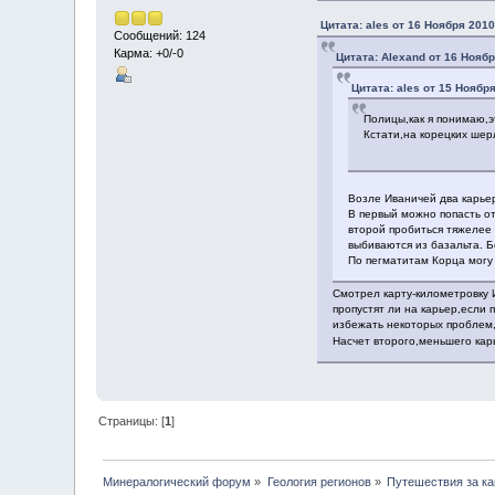
Цитата: ales от 16 Ноября 2010
Сообщений: 124
Карма: +0/-0
Цитата: Alexand от 16 Ноябр
Цитата: ales от 15 Ноября
Полицы,как я понимаю,э
Кстати,на корецких шерл
Возле Иваничей два карьер
В первый можно попасть от
второй пробиться тяжелее 
выбиваются из базальта. Б
По пегматитам Корца могу 
Смотрел карту-километровку 
пропустят ли на карьер,если
избежать некоторых проблем,
Насчет второго,меньшего кар
Страницы: [
1
]
Минералогический форум
»
Геология регионов
»
Путешествия за к