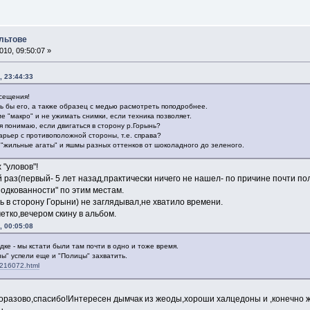
льтове
10, 09:50:07 »
, 23:44:33
сещения!
ь бы его, а также образец с медью расмотреть поподробнее.
е "макро" и не ужимать снимки, если техника позволяет.
 я понимаю, если двигаться в сторону р.Горынь?
арьер с противоположной стороны, т.е. справа?
"жильные агаты" и яшмы разных оттенков от шоколадного до зеленого.
 "уловов"!
 раз(первый- 5 лет назад,практически ничего не нашел- по причине почти пол
одкованности" по этим местам.
ь в сторону Горыни) не заглядывал,не хватило времени.
етко,вечером скину в альбом.
, 00:05:08
ке - мы кстати были там почти в одно и тоже время.
ы" успели еще и "Полицы" захватить.
m216072.html
разово,спасибо!Интересен дымчак из жеоды,хороши халцедоны и ,конечно ж