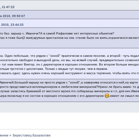
, 11:47:22
я 2010, 09:50:07
 2010, 23:44:33
то баз. карьер с. Иваничи?А в самой Рафаловке нет интересных обьектов?
ах я тоже был(2 мая),крупных кристаллов на сев. стенке было не взять,ограничился мелкот
а. Один побольше, что рядом с "зоной" практически в самом поселке, а второй - чуть пода
носительно свободно в выходной день, но мы, на всякий случай, предварительно созвонилис
- тут нам помог Виктор, он с директором в хороших отношениях. Во втором больше миндал
ольше пустоток с цеолитами. Только с медью тут похуже, чем в первом.
сказать одно: здесь нужен очень хороший инструмент и масса терпения, чтобы взять что-т
Иваничей;большой карьер не просто рядом с "зоной",а наверняка относится к ней,на карт
 просто представиться коллекционером и любителем минералов?Нужно ли брать какие- то
лучше запастись бумажкой от местного музея,что собираешь минералы и г.п. для них.Имее
ьера:поскольку я не состою в хороших отношениях с его директором
,имеет ли смысл по
амнем
»
Берестовец-Базальтове