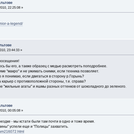
альтове
010, 22:25:08 »
enior-a-legend/
льтове
10, 23:44:33 »
посещения!
сь бы его, а также образец с медью расмотреть поподробнее.
име "макро" и не ужимать снимки, если техника позволяет.
ко я понимаю, если двигаться в сторону р.Горынь?
 карьер с противоположной стороны, т.е. справа?
е "жильные агаты" и яшмы разных оттенков от шоколадного до зеленого.
альтове
010, 00:05:08 »
ездке - мы кстати были там почти в одно и тоже время.
ины" успели еще и "Полицы" захватить.
bum216072.html