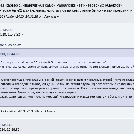
ы.
аз. карьер с. Иваничи?А в самой Рафаловке нет интересных обьектов?
я тоже был(2 мая),крупных кристаллов на сев. стенке было не взять,ограничи
6 Ноября 2010, 10:31:28 от Alexand
»
альтове
010, 11:47:22 »
2010, 09:50:07
010, 23:44:33
 баз. карьер с. Иваничи?А в самой Рафаловке нет интересных обьектов?
 я тоже был(2 мая),крупных кристаллов на сев. стенке было не взять,ограничился мелкотой
Один побольше, что рядом с "зоной" практически в самом поселке, а второй - чуть подальш
сительно свободно в выходной день, но мы, на всякий случай, предварительно созвонились 
 помог Виктор, он с директором в хороших отношениях. Во втором больше миндалин, они к
цеолитами. Только с медью тут похуже, чем в первом.
азать одно: здесь нужен очень хороший инструмент и масса терпения, чтобы взять что-то 
17 Ноября 2010, 21:00:08 от Mike
»
льтове
10, 17:16:57 »