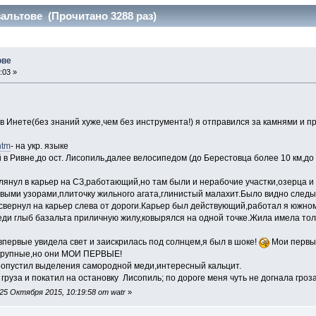
альтове (Прочитано 3288 раз)
ове
:03 »
в Инете(без знаний хуже,чем без инструмента!) я отправился за камнями и
htm
- на укр. языке
 в Ривне,до ост. Лисопиль,далее велосипедом (до Берестовца более 10 км,до
глянул в карьер на СЗ,работающий,но там были и нерабочие участки,озерца
овыми узорами,плиточку жильного агата,глинистый малахит.Было видно следы
;свернул на карьер слева от дороги.Карьер был действующий,работал я южно
реди глыб базальта приличную жилу,ковырялся на одной точке.Жила имела тол
 впервые увидела свет и заискрилась под солнцем,я был в шоке!
Мои первые
екрупные,но они МОИ ПЕРВЫЕ!
ропустил выделения самородной меди,интересный кальцит.
груза и покатил на остановку Лисопиль; по дороге меня чуть не догнала гроза
5 Октября 2015, 10:19:58 от watr
»