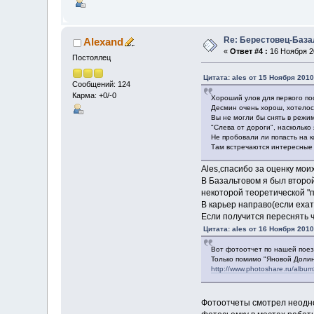
Re: Берестовец-База
Alexand
«
Ответ #4 :
16 Ноября 20
Постоялец
Цитата: ales от 15 Ноября 2010
Сообщений: 124
Карма: +0/-0
Хороший улов для первого по
Десмин очень хорош, хотелос
Вы не могли бы снять в режим
"Слева от дороги", насколько
Не пробовали ли попасть на к
Там встречаются интересные 
Ales,спасибо за оценку моих
В Базальтовом я был второй
некоторой теоретической "п
В карьер направо(если ехат
Если получится переснять ч
Цитата: ales от 16 Ноября 2010
Вот фотоотчет по нашей поезд
Только помимо "Яновой Долин
http://www.photoshare.ru/albu
Фотоотчеты смотрел неодно