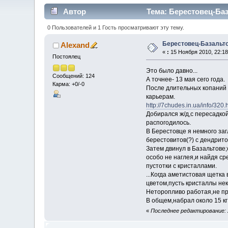
Автор
Тема: Берестовец-Баз
0 Пользователей и 1 Гость просматривают эту тему.
Берестовец-Базальт
Alexand
«
:
15 Ноября 2010, 22:18
Постоялец
Это было давно...
Сообщений: 124
А точнее- 13 мая сего года.
Карма: +0/-0
После длительных копаний 
карьерам.
http://7chudes.in.ua/info/320.
Добирался ж/д,с пересадкой
распогодилось.
В Берестовце я немного за
берестовитов(?) с дендрит
Затем двинул в Базальтове
особо не наглея,и найдя с
пустотки с кристаллами.
...Когда аметистовая щетка
цветом,пусть кристаллы н
Неторопливо работая,не п
В общем,набрал около 15 кг 
«
Последнее редактирование: 2