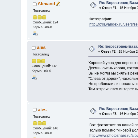
Re: Берестовец-Баз
Alexand
«
Ответ #1 :
15 Ноября 2
Постоялец
Фотографии:
Сообщений: 124
http://fotki.yandex.ru/users/s
Карма: +0/-0
Re: Берестовец-База
ales
«
Ответ #2 :
15 Ноября 20
Постоялец
Хороший улов для первого 
Сообщений: 148
Десмин очень хорош, хотело
Карма: +0/-0
Вы не могли бы снять в реж
"Слева от дороги", насколь
Не пробовали ли попасть на
Там встречаются интересны
Re: Берестовец-Баз
ales
«
Ответ #3 :
16 Ноября 2
Постоялец
Вот фотоотчет по нашей по
Сообщений: 148
Только помимо "Яновой Дол
Карма: +0/-0
http://www.photoshare.ru/al