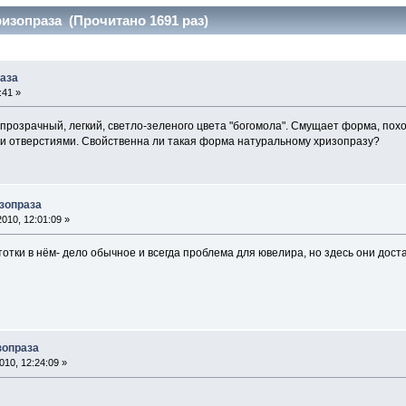
изопраза (Прочитано 1691 раз)
аза
:41 »
розрачный, легкий, светло-зеленого цвета "богомола". Смущает форма, похо
 отверстиями. Свойственна ли такая форма натуральному хризопразу?
зопраза
010, 12:01:09 »
отки в нём- дело обычное и всегда проблема для ювелира, но здесь они доста
зопраза
10, 12:24:09 »