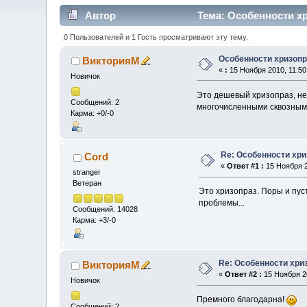
Автор
Тема: Особенности хр
0 Пользователей и 1 Гость просматривают эту тему.
Особенности хризопр
ВикторияМ
«
:
15 Ноября 2010, 11:50
Новичок
Это дешевый хризопраз, неп
Сообщений: 2
многочисленными сквозными
Карма: +0/-0
Re: Особенности хри
Cord
«
Ответ #1 :
15 Ноября 2
stranger
Ветеран
Это хризопраз. Поры и пуст
проблемы...
Сообщений: 14028
Карма: +3/-0
Re: Особенности хри
ВикторияМ
«
Ответ #2 :
15 Ноября 20
Новичок
Премного благодарна!
Сообщений: 2