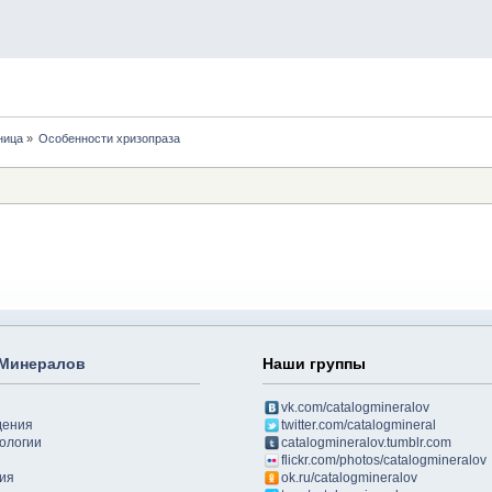
ница
»
Особенности хризопраза
 Минералов
Наши группы
vk.com/catalogmineralov
дения
twitter.com/catalogmineral
ологии
catalogmineralov.tumblr.com
flickr.com/photos/catalogmineralov
ия
ok.ru/catalogmineralov