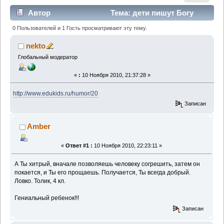
Автор
Тема: дети пишут Богу
(Прочитано 1838 раз)
0 Пользователей и 1 Гость просматривают эту тему.
nekto
Глобальный модератор
«
:
10 Ноября 2010, 21:37:28 »
http://www.edukids.ru/humor/20
Записан
Amber
«
Ответ #1 :
10 Ноября 2010, 22:23:11 »
А Ты хитрый, вначале позволяешь человеку согрешить, затем он
покается, и Ты его прощаешь. Получается, Ты всегда добрый.
Ловко. Толик, 4 кл.
Гениальный ребенок!!!
Записан