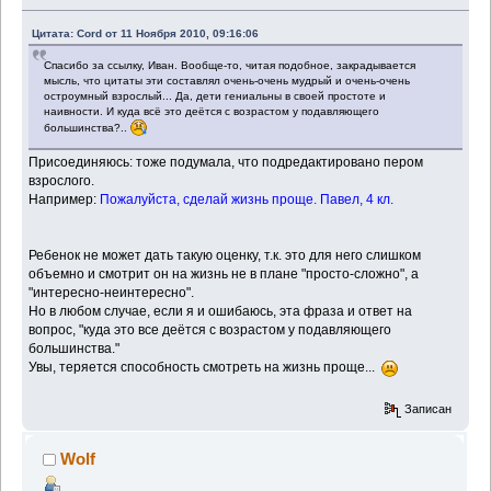
Цитата: Cord от 11 Ноября 2010, 09:16:06
Спасибо за ссылку, Иван. Вообще-то, читая подобное, закрадывается
мысль, что цитаты эти составлял очень-очень мудрый и очень-очень
остроумный взрослый... Да, дети гениальны в своей простоте и
наивности. И куда всё это деётся с возрастом у подавляющего
большинства?..
Присоединяюсь: тоже подумала, что подредактировано пером
взрослого.
Например:
Пожалуйста, сделай жизнь проще. Павел, 4 кл.
Ребенок не может дать такую оценку, т.к. это для него слишком
объемно и смотрит он на жизнь не в плане "просто-сложно", а
"интересно-неинтересно".
Но в любом случае, если я и ошибаюсь, эта фраза и ответ на
вопрос, "куда это все деётся с возрастом у подавляющего
большинства."
Увы, теряется способность смотреть на жизнь проще...
Записан
Wolf