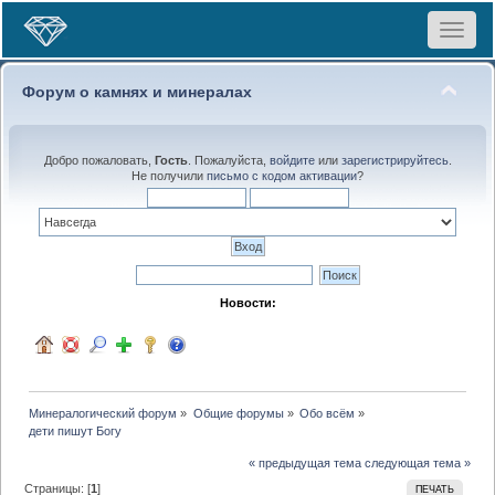
Toggle
navigat
Форум о камнях и минералах
Добро пожаловать,
Гость
. Пожалуйста,
войдите
или
зарегистрируйтесь
.
Не получили
письмо с кодом активации
?
Новости:
Минералогический форум
»
Общие форумы
»
Обо всём
»
дети пишут Богу
« предыдущая тема
следующая тема »
Страницы: [
1
]
ПЕЧАТЬ