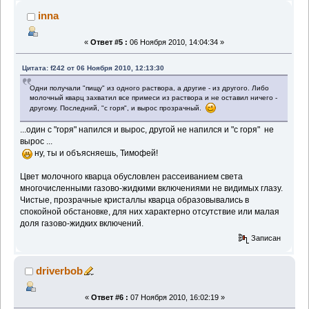
inna
«
Ответ #5 :
06 Ноября 2010, 14:04:34 »
Цитата: f242 от 06 Ноября 2010, 12:13:30
Одни получали "пищу" из одного раствора, а другие - из другого. Либо
молочный кварц захватил все примеси из раствора и не оставил ничего -
другому. Последний, "с горя", и вырос прозрачный.
...один с "горя" напился и вырос, другой не напился и "с горя" не
вырос ...
ну, ты и объясняешь, Тимофей!
Цвет молочного кварца обусловлен рассеиванием света
многочисленными газово-жидкими включениями не видимых глазу.
Чистые, прозрачные кристаллы кварца образовывались в
спокойной обстановке, для них характерно отсутствие или малая
доля газово-жидких включений.
Записан
driverbob
«
Ответ #6 :
07 Ноября 2010, 16:02:19 »