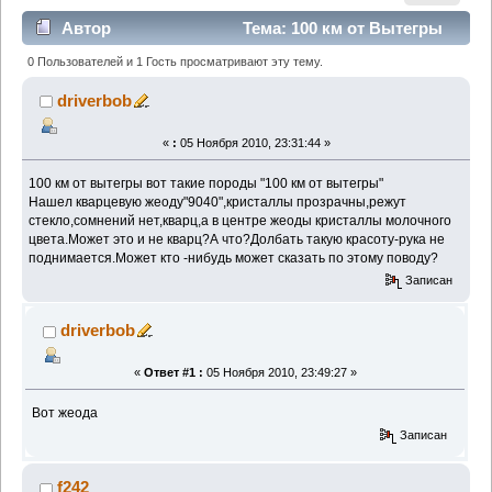
Автор
Тема: 100 км от Вытегры
(Прочитано 2840 раз)
0 Пользователей и 1 Гость просматривают эту тему.
driverbob
«
:
05 Ноября 2010, 23:31:44 »
100 км от вытегры вот такие породы "100 км от вытегры"
Нашел кварцевую жеоду"9040",кристаллы прозрачны,режут
стекло,сомнений нет,кварц,а в центре жеоды кристаллы молочного
цвета.Может это и не кварц?А что?Долбать такую красоту-рука не
поднимается.Может кто -нибудь может сказать по этому поводу?
Записан
driverbob
«
Ответ #1 :
05 Ноября 2010, 23:49:27 »
Вот жеода
Записан
f242