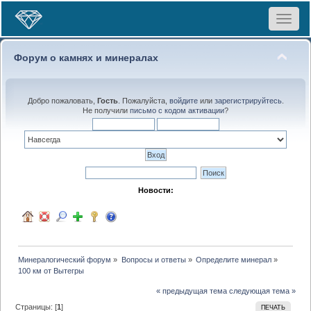
Toggle
navigat
Форум о камнях и минералах
Добро пожаловать,
Гость
. Пожалуйста,
войдите
или
зарегистрируйтесь
.
Не получили
письмо с кодом активации
?
Новости:
Минералогический форум
»
Вопросы и ответы
»
Определите минерал
»
100 км от Вытегры
« предыдущая тема
следующая тема »
Страницы: [
1
]
ПЕЧАТЬ