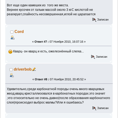
Вот еще один камешек из того же места.
Вернее кусочек от гальки массой около 3 кг.С кислотой не
реагирует,спайность несовершенная,иглой не царапается
Записан
Cord
«
Ответ #7 :
07 Ноября 2010, 16:07:16 »
Кварц- он кварц и есть, ожелезнённый слегка...
Записан
driverbob
«
Ответ #8 :
07 Ноября 2010, 20:45:52 »
Удивительно,среди карбонатной породы очень много кварцевых
жеод,кварц кристаллизовался в карбонатных породах.это значит
,что относительно не очень давно(после образования карбонатного
слоя)происходил выброс магмы?Или я ошибаюсь?
Записан