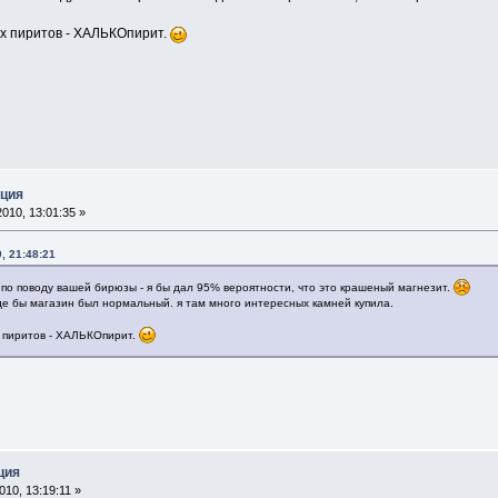
х пиритов - ХАЛЬКОпирит.
кция
010, 13:01:35 »
, 21:48:21
по поводу вашей бирюзы - я бы дал 95% вероятности, что это крашеный магнезит.
де бы магазин был нормальный. я там много интересных камней купила.
 пиритов - ХАЛЬКОпирит.
ция
10, 13:19:11 »