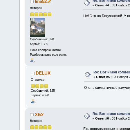
Re: Вот и моя коллек
lina52
«
Ответ #4 :
03 Ноября 20
Ветеран
Не! Это на Богучанской. У 
Сообщений: 820
Карма: +0/-0
Пока собираю камни.
Разбрасывать еще рано.
Re: Вот и моя колле
DELUX
«
Ответ #5 :
03 Ноября 2
Старожил
Очень симпатичные камушк
Сообщений: 325
Карма: +0/-0
Re: Вот и моя коллек
ХБУ
«
Ответ #6 :
03 Ноября 20
Ветеран
Еть определенные сомнения