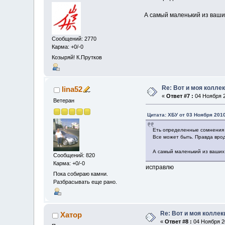
А самый маленький из ваши
Сообщений: 2770
Карма: +0/-0
Козыряй! К.Прутков
Re: Вот и моя колле
lina52
«
Ответ #7 :
04 Ноября 2
Ветеран
Цитата: ХБУ от 03 Ноября 2010
Еть определенные сомнения 
Все может быть. Правда вро
А самый маленький из ваших
Сообщений: 820
Карма: +0/-0
исправлю
Пока собираю камни.
Разбрасывать еще рано.
Re: Вот и моя коллек
Хатор
«
Ответ #8 :
04 Ноября 20