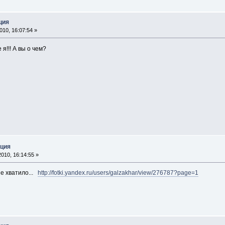
ция
10, 16:07:54 »
я!!! А вы о чем?
кция
010, 16:14:55 »
не хватило...
http://fotki.yandex.ru/users/galzakhar/view/276787?page=1