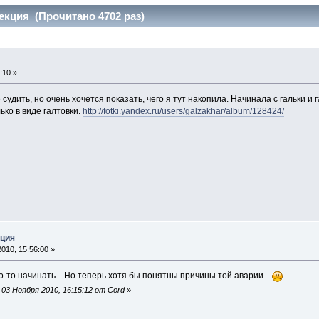
екция (Прочитано 4702 раз)
:10 »
 судить, но очень хочется показать, чего я тут накопила. Начинала с гальки и 
ко в виде галтовки.
http://fotki.yandex.ru/users/galzakhar/album/128424/
кция
010, 15:56:00 »
о-то начинать... Но теперь хотя бы понятны причины той аварии...
03 Ноября 2010, 16:15:12 от Cord
»