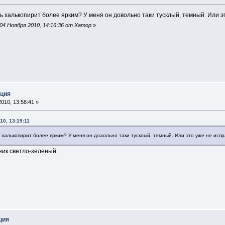
ать халькопирит более ярким? У меня он довольно таки тусклый, темный. Или э
04 Ноября 2010, 14:16:36 от Хатор
»
кция
010, 13:58:41 »
10, 13:19:11
ть халькопирит более ярким? У меня он доаольно таки тусклый, темный. Или это уже не исп
ник светло-зеленый.
ция