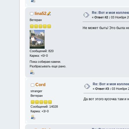
Re: Вот и моя коллек
lina52
«
Ответ #2 :
03 Ноября 20
Ветеран
Не может быть! Это была не 
Сообщений: 820
Карма: +0/-0
Пока собираю камни.
Разбрасывать еще рано.
Re: Вот и моя колле
Cord
«
Ответ #3 :
03 Ноября 2
stranger
Ветеран
Да вот этого кусочка там и 
Сообщений: 14028
Карма: +3/-0