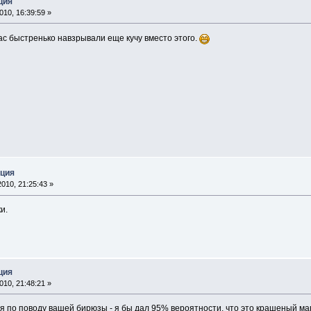
ция
10, 16:39:59 »
нас быстренько навзрывали еще кучу вместо этого.
кция
010, 21:25:43 »
и.
ция
10, 21:48:21 »
 по поводу вашей бирюзы - я бы дал 95% вероятности, что это крашеный ма