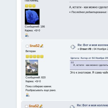
Постоялец
А, кстати - как можно сдел
«
Последнее редактирование: 
Сообщений: 186
Карма: +0/-0
Re: Вот и моя колле
lina52
«
Ответ #9 :
04 Ноября 2
Ветеран
Цитата: Хатор от 04 Ноября 20
А, кстати - как можно сдела
Это к знатокам. Я сама чай
Сообщений: 820
Карма: +0/-0
Пока собираю камни.
Разбрасывать еще рано.
Re: Вот и моя коллек
lina52