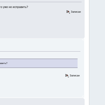
то уже не исправить?
Записан
равить?
Записан