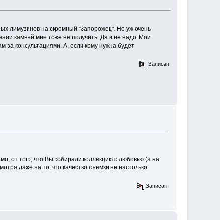
ных лимузинов на скромный "Запорожец". Но уж очень
ении камней мне тоже не получить. Да и не надо. Мои
ам за консультациями. А, если кому нужна будет
Записан
мо, от того, что Вы собирали коллекцию с любовью (а на
мотря даже на то, что качество съемки не настолько
Записан