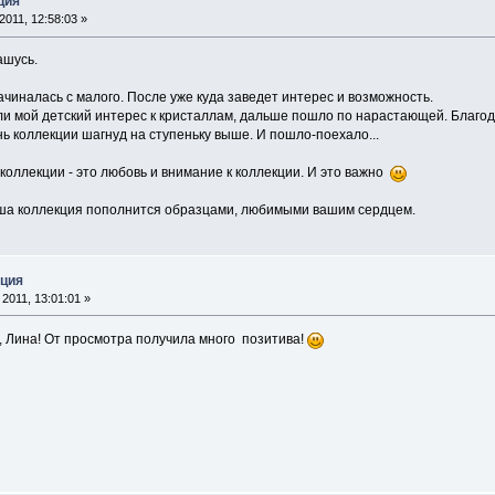
ция
011, 12:58:03 »
ашусь.
чиналась с малого. После уже куда заведет интерес и возможность.
или мой детский интерес к кристаллам, дальше пошло по нарастающей. Благо
нь коллекции шагнуд на ступеньку выше. И пошло-поехало...
 коллекции - это любовь и внимание к коллекции. И это важно
аша коллекция пополнится образцами, любимыми вашим сердцем.
кция
2011, 13:01:01 »
 Лина! От просмотра получила много позитива!