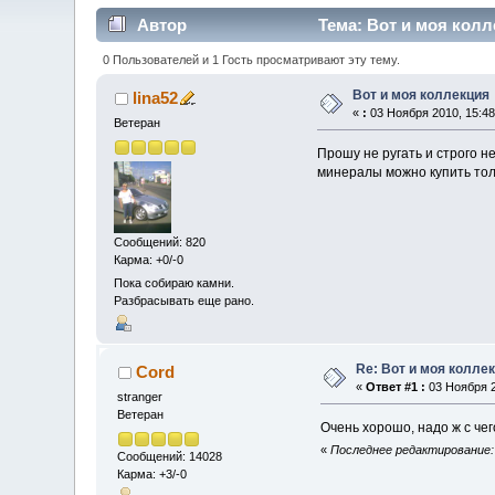
Автор
Тема: Вот и моя колл
0 Пользователей и 1 Гость просматривают эту тему.
Вот и моя коллекция
lina52
«
:
03 Ноября 2010, 15:48
Ветеран
Прошу не ругать и строго не
минералы можно купить толь
Сообщений: 820
Карма: +0/-0
Пока собираю камни.
Разбрасывать еще рано.
Re: Вот и моя колле
Cord
«
Ответ #1 :
03 Ноября 2
stranger
Ветеран
Очень хорошо, надо ж с чег
«
Последнее редактирование: 
Сообщений: 14028
Карма: +3/-0