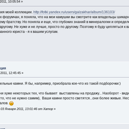
011, 10:05:54 »
ия моей коллекции.
http://fotki.yandex.ru/users/galzakhar/album/136103/
х форумчан, я поняла, что на мои камушки вы смотрите как владельцы шикар
му братству. Но поняла и еще, что глубоких знаний в минералогии и определ
ругому. Не хуже и не лучше, просто по другому. Поэтому я буду цепляться к в
нного юриста - я к вашим услугам.
кция
2011, 12:45:45 »
ельные камни. Я бы, например, приобрала кое-что из такой подборочки:)
и хуже некоторых тех, что бывают выставлены на продажу... Наоборот - види
о, что не нужно самим), Ваши камни просто светятся...они более живые. Нес
налов.
03 Января 2011, 13:01:46 от Хатор
»