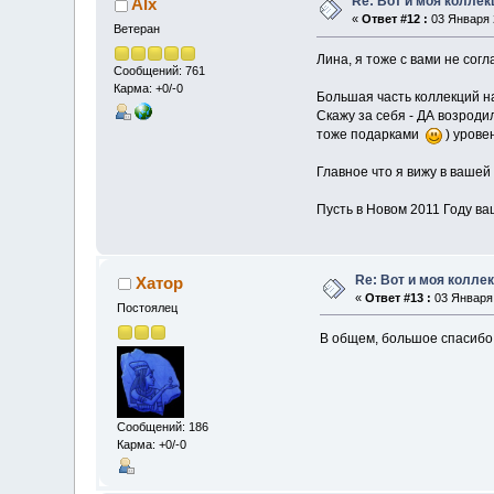
Re: Вот и моя коллек
Alx
«
Ответ #12 :
03 Января 2
Ветеран
Лина, я тоже с вами не согл
Сообщений: 761
Карма: +0/-0
Большая часть коллекций на
Скажу за себя - ДА возрод
тоже подарками
) урове
Главное что я вижу в вашей
Пусть в Новом 2011 Году в
Re: Вот и моя колле
Хатор
«
Ответ #13 :
03 Января 
Постоялец
В общем, большое спасибо,
Сообщений: 186
Карма: +0/-0