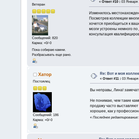
«
Ответ #10 :
03 Января 2
Ветеран
Изменилось местонахожден
Посмотрев коллекции многи
хочется приобщиться к ваше
мозги устроены немного по д
консультация квалифицирова
Сообщений: 820
Карма: +0/-0
Пока собираю камни.
Разбрасывать еще рано.
Re: Вот и моя колле
Хатор
«
Ответ #11 :
03 Января 
Постоялец
Вы неправы, Лина! замечат
Не понимаю, чем такие камн
продажу часто выставляют т
хорошее, как у профессио
Сообщений: 186
«
Последнее редактирование: 
Карма: +0/-0