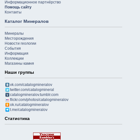
Информационное партнёрство
Помощь сайту
Контакты
Каталог Минералов
Минералы
Месторождения
Новости геологии
События
Информация
Коллекции
Магазины камня
Наши группы
vk.com/catalogmineralov
twitter.com/catalogmineral
catalogmineralov.tumblr.com
flickr.com/photos/catalogmineralov
ok.ru/catalogmineralov
t.me/catalogmineralov
Статистика