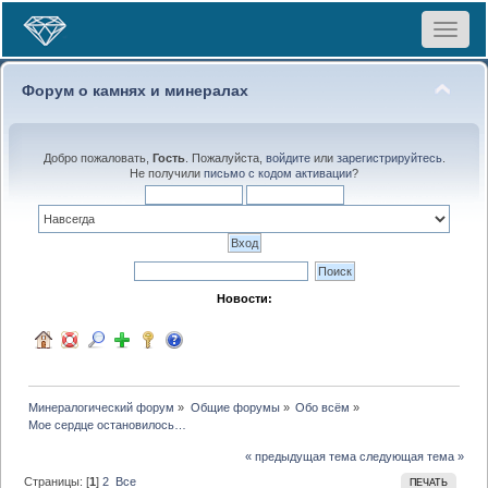
Toggle
navigat
Форум о камнях и минералах
Добро пожаловать,
Гость
. Пожалуйста,
войдите
или
зарегистрируйтесь
.
Не получили
письмо с кодом активации
?
Новости:
Минералогический форум
»
Общие форумы
»
Обо всём
»
Мое сердце остановилось…
« предыдущая тема
следующая тема »
Страницы: [
1
]
2
Все
ПЕЧАТЬ