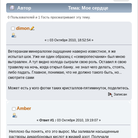
Автор
Тема: Мое сердце
остановилось… (Прочитано 4271 раз)
0 Пользователей и 1 Гость просматривают эту тему.
dimon
«
:
03 Октября 2010, 18:52:54 »
Ветеранам минералогии ощущение наверно известное, я же
испытал шок. Уже ни один образец с «северопесчанки» был мною
вытравлен. А тут видно холода сыграли свою роль. Оставил я свою
травилку на ночь, когда открыл банку.. не знал чего делать, стоять,
либо падать. Главное, понимаю, что не должно такого быть, но...
смотрите сами
Может есть у кого фотки таких кристаллов-пятиминуток, поделитесь.
Записан
Amber
«
Ответ #1 :
03 Октября 2010, 19:19:07 »
Неплохо бы понять, кто это вырос. Мы заливали насыщенные
растворы дикарбоновых кислот в жидкий азот. Получали