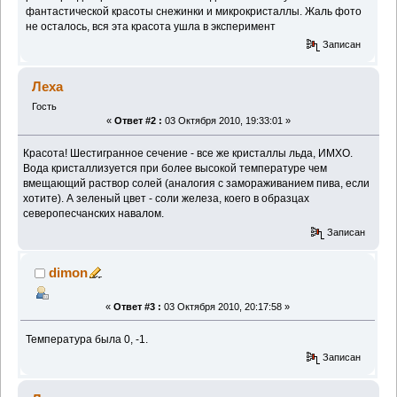
фантастической красоты снежинки и микрокристаллы. Жаль фото
не осталось, вся эта красота ушла в эксперимент
Записан
Леха
Гость
«
Ответ #2 :
03 Октября 2010, 19:33:01 »
Красота! Шестигранное сечение - все же кристаллы льда, ИМХО.
Вода кристаллизуется при более высокой температуре чем
вмещающий раствор солей (аналогия с замораживанием пива, если
хотите). А зеленый цвет - соли железа, коего в образцах
северопесчанских навалом.
Записан
dimon
«
Ответ #3 :
03 Октября 2010, 20:17:58 »
Температура была 0, -1.
Записан