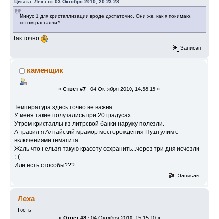
Цитата: Леха от 03 Октября 2010, 20:23:28
Минус 1 для кристаллизации вроде достаточно. Они же, как я понимаю,
потом растаяли?
Так точно
Записан
каменщик
«
Ответ #7 :
04 Октября 2010, 14:38:18 »
Температура здесь точно не важна.
У меня такие получались при 20 градусах.
Утром кристаллы из литровой банки наружу полезли.
А травил я Алтайский мрамор месторождения Пуштулим с
включениями гематита.
Жаль что нельзя такую красоту сохранить...через три дня исчезли
:-(
Или есть способы???
Записан
Леха
Гость
«
Ответ #8 :
04 Октября 2010, 15:15:10 »