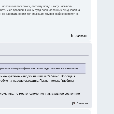
 - маленький поселочек, поэтому чаще шахту называли
ивать и ее бросили. Немцы туда военнопленных скидывали, а
, но работать среди догнивающих трупов крайне неприятно.
Записан
ересно посмотреть фото, как он выглядит (я сама не находила).
ь конкретные наводки на гипс в Саблино. Вообще, к
пробую на неделе съездить. Пугают только "глубины
 о руднике, но местоположение и актуальное состояние
Записан