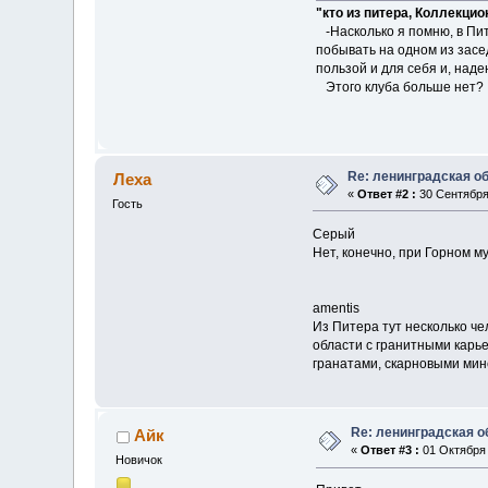
"кто из питера, Коллекци
-Насколько я помню, в Пит
побывать на одном из засе
пользой и для себя и, наде
Этого клуба больше нет?
Re: ленинградская о
Леха
«
Ответ #2 :
30 Сентября 
Гость
Серый
Нет, конечно, при Горном му
amentis
Из Питера тут несколько че
области с гранитными карье
гранатами, скарновыми ми
Re: ленинградская о
Айк
«
Ответ #3 :
01 Октября 
Новичок