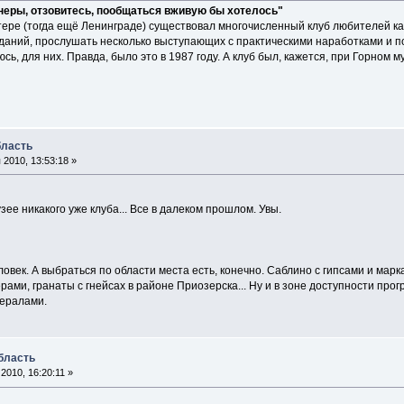
онеры, отзовитесь, пообщаться вживую бы хотелось"
ере (тогда ещё Ленинграде) существовал многочисленный клуб любителей к
даний, прослушать несколько выступающих с практическими наработками и п
юсь, для них. Правда, было это в 1987 году. А клуб был, кажется, при Горном 
бласть
2010, 13:53:18 »
зее никакого уже клуба... Все в далеком прошлом. Увы.
ловек. А выбраться по области места есть, конечно. Саблино с гипсами и мар
рами, гранаты с гнейсах в районе Приозерска... Ну и в зоне доступности про
нералами.
бласть
2010, 16:20:11 »