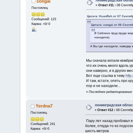
ленинградская обла
congai
«
Ответ #11 :
08 Сентябр
Постоялец
Цитата: KsunReh от 07 Сентябр
Сообщений: 123
Карма: +0/-0
Цитата: congai от 06 Сентяб
В Саблино пруд пруди марк
находила).
А Вы где находили, наводку
Мы сначала копали кембрийс
что их очень много вдоль у
они наверно, и в других ме
Вот еще ссылка в тему
http
И там, кстати, опять про
кр
пор и не находили...
«
Последнее редактирование: 
ленинградская облас
Yerdna7
«
Ответ #12 :
08 Сентября
Постоялец
Пару лет назад пробовал я т
Сообщений: 241
более, откуда-то из подсо
Карма: +0/-0
шесть метров.