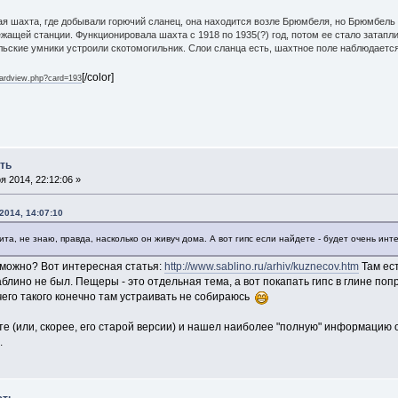
я шахта, где добывали горючий сланец, она находится возле Брюмбеля, но Брюмбель
жащей станции. Функционировала шахта с 1918 по 1935(?) год, потом ее стало затапл
ьские умники устроили скотомогильник. Слои сланца есть, шахтное поле наблюдается
[/color]
/cardview.php?card=193
ть
 2014, 22:12:06 »
2014, 14:07:10
та, не знаю, правда, насколько он живуч дома. А вот гипс если найдете - будет очень инт
 можно? Вот интересная статья:
http://www.sablino.ru/arhiv/kuznecov.htm
Там ест
Саблино не был. Пещеры - это отдельная тема, а вот покапать гипс в глине по
ичего такого конечно там устраивать не собираюсь
йте (или, скорее, его старой версии) и нашел наиболее "полную" информацию
м.