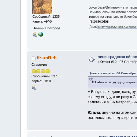
Брюмбель/Веймарн - это перва
Веймарнской, по имени близле
теперь на этом месте брюмбел
Сообщений: 1335
[/size]
[/color]
Карма: +9/-0
[/size]
http://regionavt.spb.ru/cards
Нижний Новгород
ленинградская облас
KsunReh
«
Ответ #10 :
07 Сентября
Старожил
Цитата: congai от 06 Сентября 
Сообщений: 337
Карма: +0/-0
В Саблино пруд пруди маркази
А Вы где находили, наводку
своему стыду, я ни разу в 
залегания в 3-6 метров", н
Юльча
, именно на этом са
осталось пока под секрето