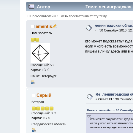
Автор
Тема: ленинградская 
0 Пользователей и 1 Гость просматривают эту тему.
ленинградская облас
amentis
«
:
30 Сентября 2010, 12:
Пользователь
кто может подсказать? куд
если у кого есть возможнос
пишем в личку здесь или в к
Сообщений: 53
Карма: +0/-0
Санкт-Петербург
Re: ленинградская о
Серый
«
Ответ #1 :
30 Сентября
Ветеран
Цитата: amentis от 30 Сентябр
Сообщений: 852
Карма: +0/-0
кто может подсказать? куда
если у кого есть возможност
Свердловская область
пишем в личку здесь или в кон