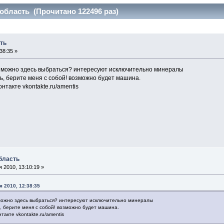
область (Прочитано 122496 раз)
ть
38:35 »
а можно здесь выбраться? интересуют исключительно минералы
ть, берите меня с собой! возможно будет машина.
онтакте vkontakte.ru/amentis
бласть
 2010, 13:10:19 »
я 2010, 12:38:35
 можно здесь выбраться? интересуют исключительно минералы
ь, берите меня с собой! возможно будет машина.
такте vkontakte.ru/amentis