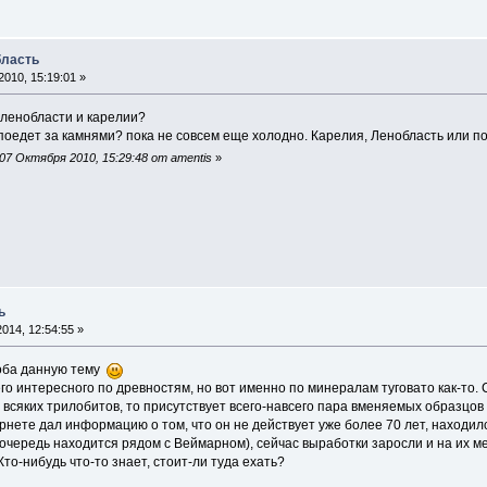
бласть
010, 15:19:01 »
 ленобласти и карелии?
 поедет за камнями? пока не совсем еще холодно. Карелия, Ленобласть или по
7 Октября 2010, 15:29:48 от amentis
»
ь
014, 12:54:55 »
роба данную тему
его интересного по древностям, но вот именно по минералам туговато как-то.
ь всяких трилобитов, то присутствует всего-навсего пара вменяемых образцов
ернете дал информацию о том, что он не действует уже более 70 лет, находи
очередь находится рядом с Веймарном), сейчас выработки заросли и на их мес
Кто-нибудь что-то знает, стоит-ли туда ехать?