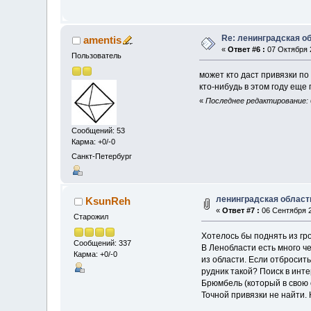
Re: ленинградская о
amentis
«
Ответ #6 :
07 Октября 2
Пользователь
может кто даст привязки по
кто-нибудь в этом году еще
«
Последнее редактирование: 0
Сообщений: 53
Карма: +0/-0
Санкт-Петербург
ленинградская област
KsunReh
«
Ответ #7 :
06 Сентября 2
Старожил
Хотелось бы поднять из г
Сообщений: 337
В Ленобласти есть много ч
Карма: +0/-0
из области. Если отбросит
рудник такой? Поиск в инт
Брюмбель (который в свою 
Точной привязки не найти. 