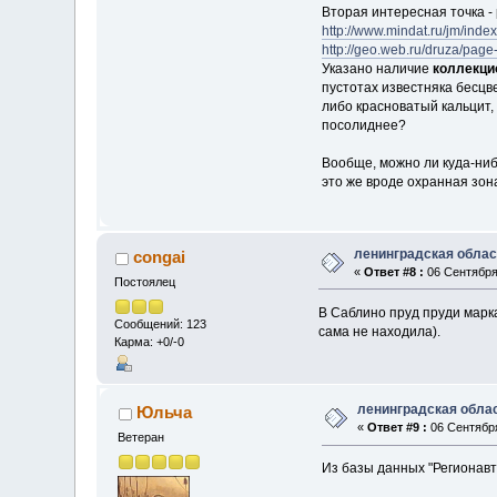
Вторая интересная точка - 
http://www.mindat.ru/jm/in
http://geo.web.ru/druza/page
Указано наличие
коллекци
пустотах известняка бесцв
либо красноватый кальцит, 
посолиднее?
Вообще, можно ли куда-ниб
это же вроде охранная зон
ленинградская облас
congai
«
Ответ #8 :
06 Сентября 
Постоялец
В Саблино пруд пруди марка
Сообщений: 123
сама не находила).
Карма: +0/-0
ленинградская обла
Юльча
«
Ответ #9 :
06 Сентября
Ветеран
Из базы данных "Регионавт