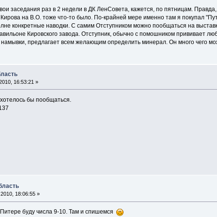
ои заседания раз в 2 недели в ДК ЛенСовета, кажется, по пятницам. Правда, 
К Кирова на В.О. тоже что-то было. По-крайней мере именно там я покупал "П
лне конкретные наводки. С самим Отступником можно пообщаться на выставк
павильоне Кировского завода. Отступник, обычно с помошником прививает люб
 намывки, предлагает всем желающим определить минерал. Он много чего мо
бласть
010, 16:53:21 »
 хотелось бы пообщаться.
137
бласть
2010, 18:06:55 »
в Питере буду числа 9-10. Там и спишемся