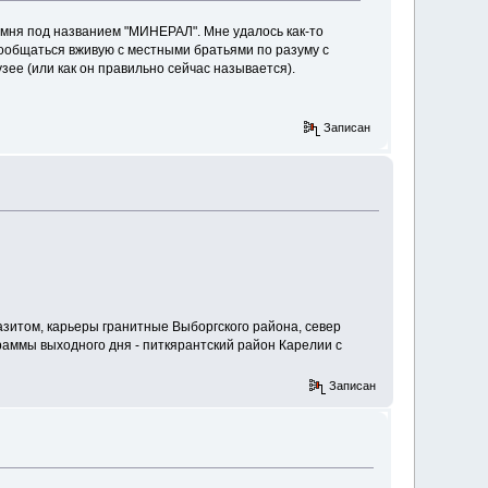
амня под названием "МИНЕРАЛ". Мне удалось как-то
ообщаться вживую с местными братьями по разуму с
музее (или как он правильно сейчас называется).
Записан
казитом, карьеры гранитные Выборгского района, север
граммы выходного дня - питкярантский район Карелии с
Записан