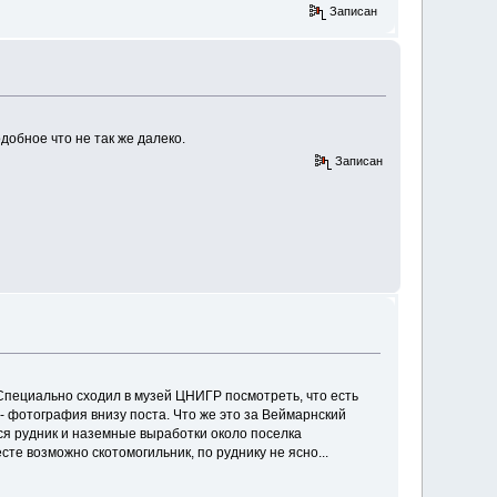
Записан
добное что не так же далеко.
Записан
 Специально сходил в музей ЦНИГР посмотреть, что есть
 - фотография внизу поста. Что же это за Веймарнский
лся рудник и наземные выработки около поселка
те возможно скотомогильник, по руднику не ясно...