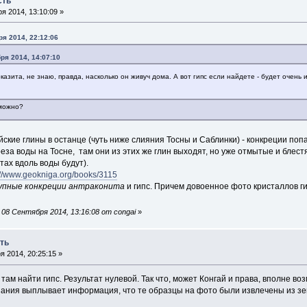
сть
я 2014, 13:10:09 »
я 2014, 22:12:06
ря 2014, 14:07:10
азита, не знаю, правда, насколько он живуч дома. А вот гипс если найдете - будет очень 
 можно?
кие глины в останце (чуть ниже слияния Тосны и Саблинки) - конкреции попа
реза воды на Тосне, там они из этих же глин выходят, но уже отмытые и блест
стах вдоль воды будут).
://www.geokniga.org/books/3115
упные конкреции антраконита
и гипс. Причем довоенное фото кристаллов ги
08 Сентября 2014, 13:16:08 от congai
»
ть
 2014, 20:25:15 »
ам найти гипс. Результат нулевой. Так что, может Конгай и права, вполне воз
знания выплывает информация, что те образцы на фото были извлечены из зе