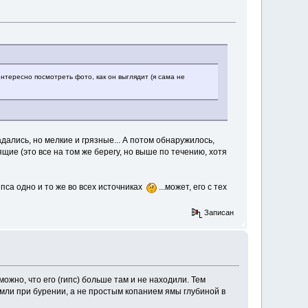
интересно посмотреть фото, как он выглядит (я сама не
дались, но мелкие и грязные... А потом обнаружилось,
ящие (это все на том же берегу, но выше по течению, хотя
пса одно и то же во всех источниках
...может, его с тех
Записан
можно, что его (гипс) больше там и не находили. Тем
мли при бурении, а не простым копанием ямы глубиной в