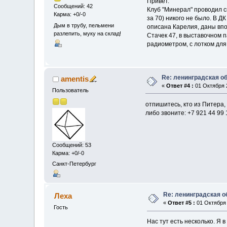
Привет.
Сообщений: 42
Клуб "Минерал" проводил св
Карма: +0/-0
за 70) никого не было. В Д
Дым в трубу, пельмени
описана Карелия, даны впо
разлепить, муку на склад!
Стачек 47, в выставочном 
радиометром, с лотком для
Re: ленинградская о
amentis
«
Ответ #4 :
01 Октября 2
Пользователь
отпишитесь, кто из Питера,
либо звоните: +7 921 44 99 
Сообщений: 53
Карма: +0/-0
Санкт-Петербург
Re: ленинградская о
Леха
«
Ответ #5 :
01 Октября 
Гость
Нас тут есть несколько. Я 