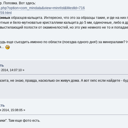
р. Поповка. Вот здесь:
dex.php?option=com_mindata&view=minrlist&MestId=716
-59.html
онных
образцов кальцита. Интересно, что это за образцы такие, и где на них
етные и бело-мутноватые кристаллики кальцита до 5 мм, одиночные, либо в д
выстилающий полости от окаменелостей, но это уже немного не то и попадает
удь еще съездить именно по области (поездка одного дня!) за минералами? Н
а...
ть
2014, 14:07:10 »
зита, не знаю, правда, насколько он живуч дома. А вот гипс если найдете - б
сть
 2014, 15:08:05 »
ики". Там еще фото есть.