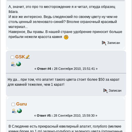
А, значит, это про то месторождение я и читал, откуда образец
Ildarа.
И все же интересно. Ведь слюдянский по своему цвету ну чем не
столь ценный зеленовато-синий? Вполне ограночный красивый
материал...
Наверное, Вы правы. В нашей стране удобрение приносит больше
прибыли нежели красота камня
Записан
GSK
«
Ответ #4 :
28 Сентября 2010, 15:51:41 »
Ну да... при том, что апатит такого цвета стоит более $50 за карат
для камней тежелее, чем 1 карат!
Записан
Guru
«
Ответ #5 :
28 Сентября 2010, 15:59:30 »
В Слюдянке есть прекрасный ювелирный апатит, голубого (мелкие
камни блоки до 1 гр) зелено-голубого и зеленого цвета (ограночные