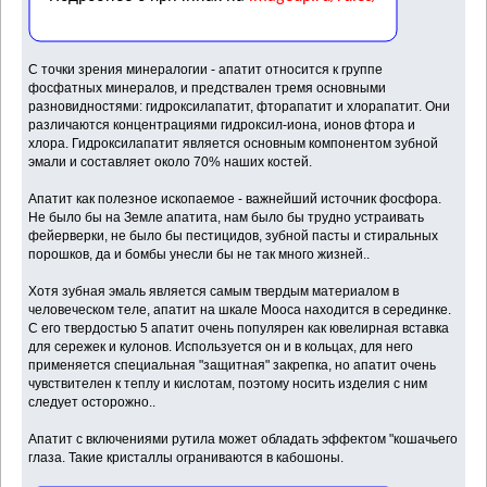
С точки зрения минералогии - апатит относится к группе
фосфатных минералов, и предствален тремя основными
разновидностями: гидроксилапатит, фторапатит и хлорапатит. Они
различаются концентрациями гидроксил-иона, ионов фтора и
хлора. Гидроксилапатит является основным компонентом зубной
эмали и составляет около 70% наших костей.
Апатит как полезное ископаемое - важнейший источник фосфора.
Не было бы на Земле апатита, нам было бы трудно устраивать
фейерверки, не было бы пестицидов, зубной пасты и стиральных
порошков, да и бомбы унесли бы не так много жизней..
Хотя зубная эмаль является самым твердым материалом в
человеческом теле, апатит на шкале Мооса находится в серединке.
С его твердостью 5 апатит очень популярен как ювелирная вставка
для сережек и кулонов. Используется он и в кольцах, для него
применяется специальная "защитная" закрепка, но апатит очень
чувствителен к теплу и кислотам, поэтому носить изделия с ним
следует осторожно..
Апатит с включениями рутила может обладать эффектом "кошачьего
глаза. Такие кристаллы ограниваются в кабошоны.