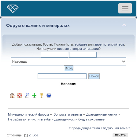
Toggle
navigat
Форум о камнях и минералах
Добро пожаловать,
Гость
. Пожалуйста,
войдите
или
зарегистрируйтесь
.
Не получили
письмо с кодом активации
?
Новости:
Минералогический форум
»
Вопросы и ответы
»
Драгоценные камни
»
Не забывайте чистить зубы - драгоценности будут сохраннее!
« предыдущая тема
следующая тема »
Страницы: [
1
]
2
Все
ПЕЧАТЬ