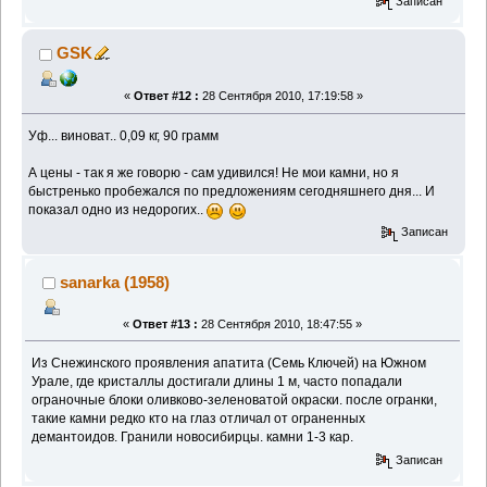
Записан
GSK
«
Ответ #12 :
28 Сентября 2010, 17:19:58 »
Уф... виноват.. 0,09 кг, 90 грамм
А цены - так я же говорю - сам удивился! Не мои камни, но я
быстренько пробежался по предложениям сегодняшнего дня... И
показал одно из недорогих..
Записан
sanarka (1958)
«
Ответ #13 :
28 Сентября 2010, 18:47:55 »
Из Снежинского проявления апатита (Семь Ключей) на Южном
Урале, где кристаллы достигали длины 1 м, часто попадали
ограночные блоки оливково-зеленоватой окраски. после огранки,
такие камни редко кто на глаз отличал от ограненных
демантоидов. Гранили новосибирцы. камни 1-3 кар.
Записан