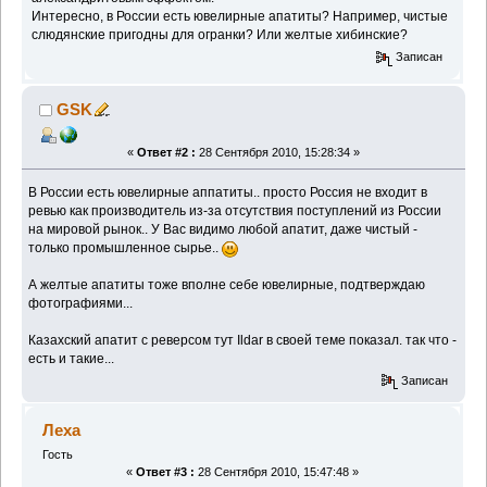
Интересно, в России есть ювелирные апатиты? Например, чистые
слюдянские пригодны для огранки? Или желтые хибинские?
Записан
GSK
«
Ответ #2 :
28 Сентября 2010, 15:28:34 »
В России есть ювелирные аппатиты.. просто Россия не входит в
ревью как производитель из-за отсутствия поступлений из России
на мировой рынок.. У Вас видимо любой апатит, даже чистый -
только промышленное сырье..
А желтые апатиты тоже вполне себе ювелирные, подтверждаю
фотографиями...
Казахский апатит с реверсом тут Ildar в своей теме показал. так что -
есть и такие...
Записан
Леха
Гость
«
Ответ #3 :
28 Сентября 2010, 15:47:48 »