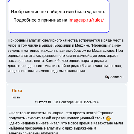
Природный апатит ювелирного качества встречается в ряде мест в
мире, в том числе в Бирме, Бразилии и Мексике. "Неоновый" сине-
зеленый материал находят главным образом на Мадагаскаре. При
оценке апатита как драгоценного камня важнейшую роль играет
насыщенность цвета. Камни более одного карата редки и
достаточно дорогие.. Апатит крайне редко бывает чистым на глаз,
чаще всего камни имеют видимые включения.
Записан
Леха
Гость
«
Ответ #1 :
28 Сентября 2010, 15:24:39 »
Фиолетовые апатиты на кварце - это просто нечто! Страшно
подумать - сколько такой образец коллекционный стоит
Где-то недавно в инете читал, что в свое время в Казахстане были
найдены прозрачные апатиты с ярко выраженным
александритовым эффектом.