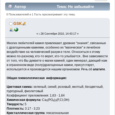
Автор
Тема: Не забывайте
чистить зубы - драгоценности будут сохраннее!
0 Пользователей и 1 Гость просматривают эту тему.
(Прочитано 6658 раз)
GSK
«
:
28 Сентября 2010, 14:43:17 »
Многих любителей камня привлекают древние "знания", связанные
с драгоценными камнями, особенно их "магическое" и лечебное
воздействие на человеческий разум и тело. Относиться к этому
можно по-разному, кто-то верит, кто-то улыбается.. Вне зависимости
от того, что Вы думаете о магии камней, один минерал, дающий нам
в ограненном виде (полу)драгоценные камни, присутствует,
используется и производится нашим организмом. Речь об
апатите
.
Общая геммологическая информация:
Цветовая гамма:
зеленый, синий, розовый, желтый, бесцветный,
пурпурный, фиолетовый
Коэффициент преломления: 1,63 - 1,64
Химическая формула:
Ca
(PO
)
(F,Cl,OH)
5
4
3
Твердость:
5
Плотность:
3.17 - 3.23
Кристаллическая группа
: гексагональная