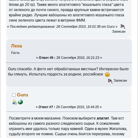
блоки до 20 гр). Также много апатитового "кошачьего глаза" цвета
от зеленого до почти синего, правда крупные камни встречаются
крайне редко. Лучшие кабошоны из апатитового кошачьего глаза
сине зеленого цвета лежат в витрине ФММ.
«
Последнее редактирование: 28 Сентября 2010, 16:01:38 от Guru
»
Записан
Леха
Гость
«
Ответ #6 :
28 Сентября 2010, 16:21:23 »
Guru спасибо. А фото нет обработанных местных? Интересно было
бы глянуть. Испытать гордость за родное, российское
Записан
Guru
«
Ответ #7 :
28 Сентября 2010, 16:44:25 »
Посмотрите в моем магазине. Поиском выберите
апатит
. Там ест
кабошоны из самого разного слюдянского сырья. К сожалению
огранить мне удалось только пару камней. Один в музее Жигалова,
судьбу второго не помню. Сырье очень боится перегрева, поэому