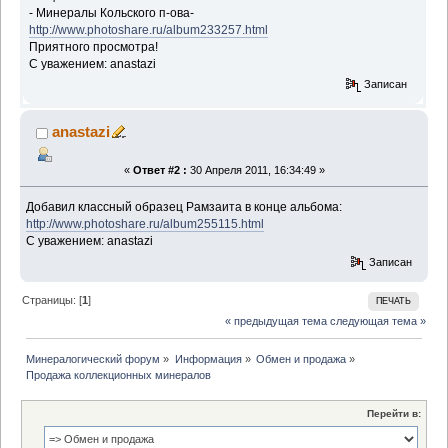
- Минералы Кольского п-ова-
http://www.photoshare.ru/album233257.html
Приятного просмотра!
С уважением: anastazi
Записан
anastazi
«
Ответ #2 :
30 Апреля 2011, 16:34:49 »
Добавил классный образец Рамзаита в конце альбома:
http://www.photoshare.ru/album255115.html
С уважением: anastazi
Записан
Страницы: [
1
]
ПЕЧАТЬ
« предыдущая тема
следующая тема »
Минералогический форум
»
Информация
»
Обмен и продажа
»
Продажа коллекционных минералов
Перейти в: