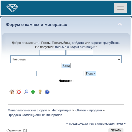
Toggle
navigat
Форум о камнях и минералах
Добро пожаловать,
Гость
. Пожалуйста,
войдите
или
зарегистрируйтесь
.
Не получили
письмо с кодом активации
?
Новости:
Минералогический форум
»
Информация
»
Обмен и продажа
»
Продажа коллекционных минералов
« предыдущая тема
следующая тема »
Страницы: [
1
]
ПЕЧАТЬ