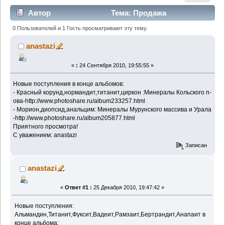
Автор
Тема: Продажа
коллекционных минералов (Прочитано 1702 раз)
0 Пользователей и 1 Гость просматривают эту тему.
anastazi
«
:
24 Сентября 2010, 19:55:55 »
Новые поступления в конце альбомов:
- Красный корунд,нормандит,титанит,циркон :Минералы Кольского п-
ова-http://www.photoshare.ru/album233257.html
- Морион,диопсид,анальцим: Минералы Мурунского массива и Урала
-http://www.photoshare.ru/album205877.html
Приятного просмотра!
С уважением: anastazi
Записан
anastazi
«
Ответ #1 :
25 Декабря 2010, 19:47:42 »
Новые поступления:
Альмандин,Титанит,Фуксит,Вадеит,Рамзаит,Бертрандит,Анапаит в
конце альбома: