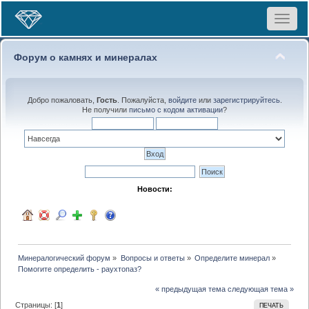
Toggle
navigat
Форум о камнях и минералах
Добро пожаловать,
Гость
. Пожалуйста,
войдите
или
зарегистрируйтесь
.
Не получили
письмо с кодом активации
?
Новости:
Минералогический форум
»
Вопросы и ответы
»
Определите минерал
»
Помогите определить - раухтопаз?
« предыдущая тема
следующая тема »
Страницы: [
1
]
ПЕЧАТЬ