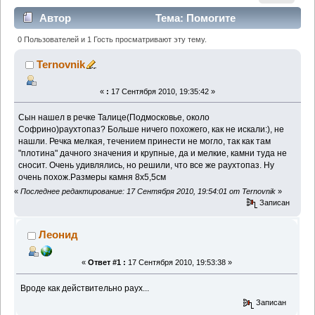
Автор
Тема: Помогите
определить - раухтопаз? (Прочитано 1817 раз)
0 Пользователей и 1 Гость просматривают эту тему.
Ternovnik
«
:
17 Сентября 2010, 19:35:42 »
Сын нашел в речке Талице(Подмосковье, около
Софрино)раухтопаз? Больше ничего похожего, как не искали:), не
нашли. Речка мелкая, течением принести не могло, так как там
"плотина" дачного значения и крупные, да и мелкие, камни туда не
сносит. Очень удивлялись, но решили, что все же раухтопаз. Ну
очень похож.Размеры камня 8х5,5см
«
Последнее редактирование: 17 Сентября 2010, 19:54:01 от Ternovnik
»
Записан
Леонид
«
Ответ #1 :
17 Сентября 2010, 19:53:38 »
Вроде как действительно раух...
Записан