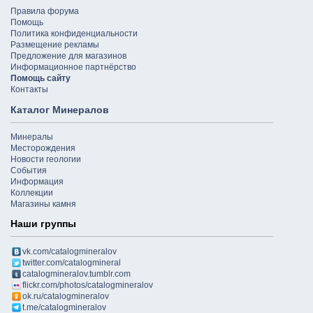
Правила форума
Помощь
Политика конфиденциальности
Размещение рекламы
Предложение для магазинов
Информационное партнёрство
Помощь сайту
Контакты
Каталог Минералов
Минералы
Месторождения
Новости геологии
События
Информация
Коллекции
Магазины камня
Наши группы
vk.com/catalogmineralov
twitter.com/catalogmineral
catalogmineralov.tumblr.com
flickr.com/photos/catalogmineralov
ok.ru/catalogmineralov
t.me/catalogmineralov