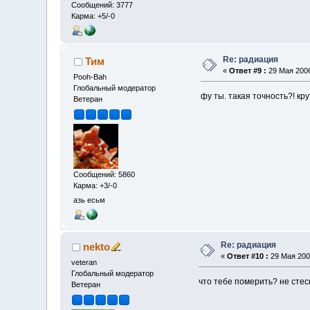
Сообщений: 3777
Карма: +5/-0
Re: радиация
Тим
«
Ответ #9 :
29 Мая 2006
Pooh-Bah
Глобальный модератор
фу ты. такая точность?! кр
Ветеран
Сообщений: 5860
Карма: +3/-0
азь есьм
Re: радиация
nekto
«
Ответ #10 :
29 Мая 2006
veteran
Глобальный модератор
что тебе померить? не стес
Ветеран