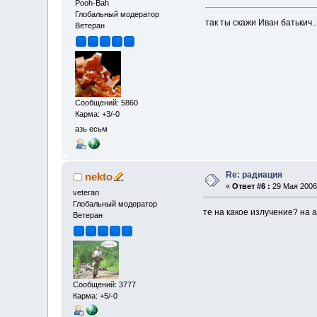
Pooh-Bah
Глобальный модератор
так ты скажи Иван батькич.
Ветеран
Сообщений: 5860
Карма: +3/-0
азь есьм
Re: радиация
nekto
«
Ответ #6 :
29 Мая 2006,
veteran
Глобальный модератор
те на какое излучение? на а
Ветеран
Сообщений: 3777
Карма: +5/-0