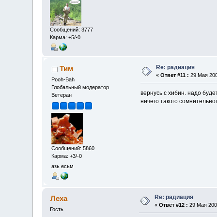
Сообщений: 3777
Карма: +5/-0
Re: радиация
Тим
«
Ответ #11 :
29 Мая 200
Pooh-Bah
Глобальный модератор
вернусь с хибин. надо буде
Ветеран
ничего такого сомнительно
Сообщений: 5860
Карма: +3/-0
азь есьм
Re: радиация
Леха
«
Ответ #12 :
29 Мая 2006
Гость