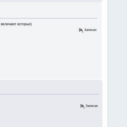
ак величают которых)
Записан
Записан