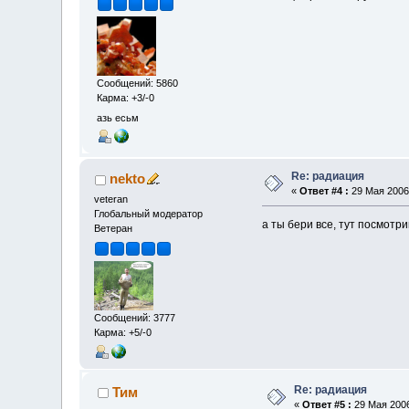
Сообщений: 5860
Карма: +3/-0
азь есьм
Re: радиация
nekto
«
Ответ #4 :
29 Мая 2006,
veteran
Глобальный модератор
а ты бери все, тут посмотр
Ветеран
Сообщений: 3777
Карма: +5/-0
Re: радиация
Тим
«
Ответ #5 :
29 Мая 2006