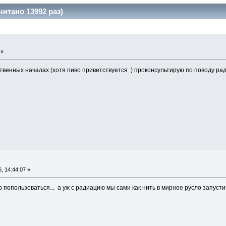
итано 13992 раз)
 »
твенных началах (хотя пиво приветствуется
) проконсультирую по поводу рад
, 14:44:07 »
 попользоваться...
а уж с радиацию мы сами как нить в мирное русло запусти