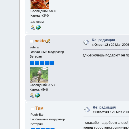
Сообщений: 5860
Карма: +3/-0
азь есьм
Re: радиация
nekto
«
Ответ #2 :
29 Мая 2006,
veteran
Глобальный модератор
дп-5в хочешь подарю? он п
Ветеран
Сообщений: 3777
Карма: +5/-0
Re: радиация
Тим
«
Ответ #3 :
29 Мая 2006
Pooh-Bah
Глобальный модератор
спасибо на добром слове! 
Ветеран
конец торостенструпинчик о