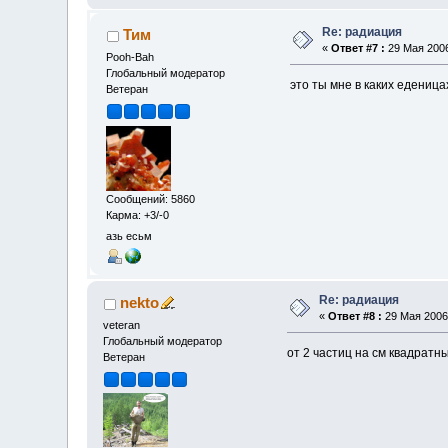
Re: радиация
Тим
«
Ответ #7 :
29 Мая 2006
Pooh-Bah
Глобальный модератор
это ты мне в каких едениц
Ветеран
Сообщений: 5860
Карма: +3/-0
азь есьм
Re: радиация
nekto
«
Ответ #8 :
29 Мая 2006,
veteran
Глобальный модератор
от 2 частиц на см квадратны
Ветеран