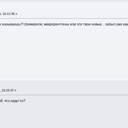
, 16:12:36 »
ах называешь?! (беккерели, микрорентгены или эти твои новые... забыл уже к
 16:15:37 »
й. что надо-то?