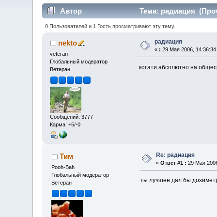
Автор
Тема: радиация (Проч
0 Пользователей и 1 Гость просматривают эту тему.
радиация
nekto
«
:
29 Мая 2006, 14:36:34
veteran
Глобальный модератор
кстати абсолютно на общес
Ветеран
Сообщений: 3777
Карма: +5/-0
Re: радиация
Тим
«
Ответ #1 :
29 Мая 2006
Pooh-Bah
Глобальный модератор
ты лучшее дал бы дозиметр
Ветеран