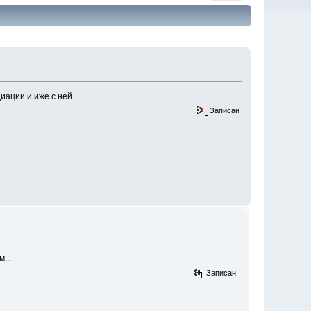
иации и иже с ней.
Записан
м...
Записан