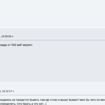
 14:55:56 »
равда от 500 мкР меряет
, 15:12:17 »
надеюсь не придется бывать там где стоко и выше бывает! мне бы чего по ме
пределить. (что брать а что нет...)