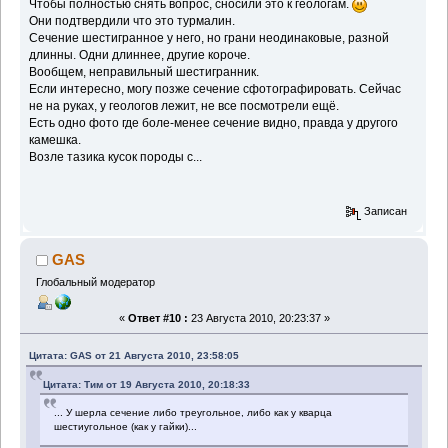
Чтобы полностью снять вопрос, сносили это к геологам.
Они подтвердили что это турмалин.
Сечение шестигранное у него, но грани неодинаковые, разной
длинны. Одни длиннее, другие короче.
Вообщем, неправильный шестигранник.
Если интересно, могу позже сечение сфотографировать. Сейчас
не на руках, у геологов лежит, не все посмотрели ещё.
Есть одно фото где боле-менее сечение видно, правда у другого
камешка.
Возле тазика кусок породы с...
Записан
GAS
Глобальный модератор
«
Ответ #10 :
23 Августа 2010, 20:23:37 »
Цитата: GAS от 21 Августа 2010, 23:58:05
Цитата: Тим от 19 Августа 2010, 20:18:33
... У шерла сечение либо треугольное, либо как у кварца
шестиугольное (как у гайки)...