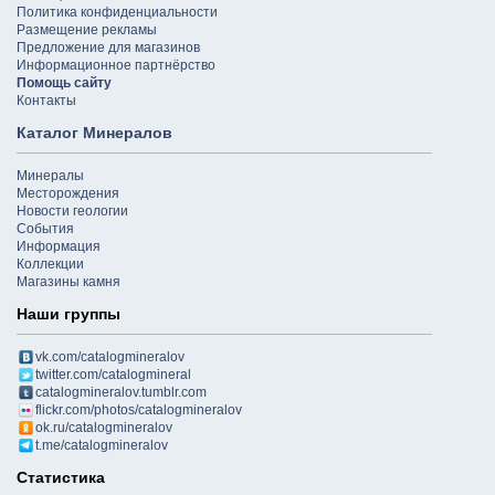
Политика конфиденциальности
Размещение рекламы
Предложение для магазинов
Информационное партнёрство
Помощь сайту
Контакты
Каталог Минералов
Минералы
Месторождения
Новости геологии
События
Информация
Коллекции
Магазины камня
Наши группы
vk.com/catalogmineralov
twitter.com/catalogmineral
catalogmineralov.tumblr.com
flickr.com/photos/catalogmineralov
ok.ru/catalogmineralov
t.me/catalogmineralov
Статистика