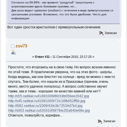
Согласен на 99,99% - как правило "раздутый" треугольник с
штрихованными вдоль боковыми гранями, но...
Два раза видел турмалин (эльбаит) с сечением в виде прямоугольника со
срезанными уголками. Возможно, что это были двойники. Чисто для
информации.
Вот один сросток кристаллов с прямоугольным сечением:
Записан
zov73
«
Ответ #11 :
11 Сентября 2010, 23:17:25 »
Простите, что вторгаюсь не в свою тему. Но вопрос возник именно
по этой теме. Я практически уверена, что на этих фото - шерлы.
Когда видишь, как они блестят на солнце - вряд ли можно с чем-то
спутать. Тем более, что нашли их в Приазовье (причем, очень
много, место удачное попалось). А вопрос собственно звучит
также, как и тема - хорошие ли качество камней или нет?
http://s55.radikal.ru/i149/1009/80/18b056ee2042.jpg
http://s45.radikal.ru/i109/1009/72/c16fb052ff5b.jpg
http://i082.radikal.ru/1009/43/e3b73534d7b4.jpg
http://s003.radikal.ru/i203/1009/78/e2f2a640e68e.jpg
Ответьте, пожалуйста, корифеи...
Записан