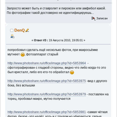
Запросто может быть и ставролит и пироксен или амфибол какой.
По фотографии такой достоверно не идентифицируешь...
Записан
DenQ
«
Ответ #3 :
19 Августа 2010, 19:05:01 »
попробовал сделать ещё несколько фоток, при макросьёмке
мутнеет
, фотоаппарат старый
http://www.photoshare.ru/office/image.php?id=5853964
-
сфотографирован с гладкой стороны, видно что либо когда-то это
был кристалл, либо его кто-то обработал
http://www.photoshare.ru/office/image.php?id=5853975
-вид с другого
бока, без вспышки
http://www.photoshare.ru/office/image.php?id=5853979
- поставлен на
торец, пробовал макро, мутно получается
http://www.photoshare.ru/office/image.php?id=5853981
-самая чёткая
фотка, белое -это налёт, хоть и с трудом но убираеться, серые