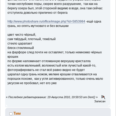
точки-неглубокие поры, скорее всего разрушение, так как на
берегу озера был, этой стороной видимо в воде, она там сейчас
отступила довольно прилично от берега
http://www.photoshare.ru/office/image.php?id=5853984
-ещё одна
грань, но опять мутновато и без вспышки
цвет чисто чёрный,
сам твёрдый, плотный, тяжёлый
стекло царапает
блеск стеклянный
на фарфоре след почти не оставляет, только немножко чёрных
крошек
по форме напоминает отломанную верхушку кристалла
есть излом маленький, волокнистый или лучистый какой-то,
фотографировать не стал всё равно видно не будет
царапал одну грань ножом, мелкие крошки отваливаются на
порошок похоже, как у угля активированного, только очень мало
уксусом не пробовал, нет его уже
«
Последнее редактирование: 19 Августа 2010, 19:59:53 от DenQ
»
Записан
Тим