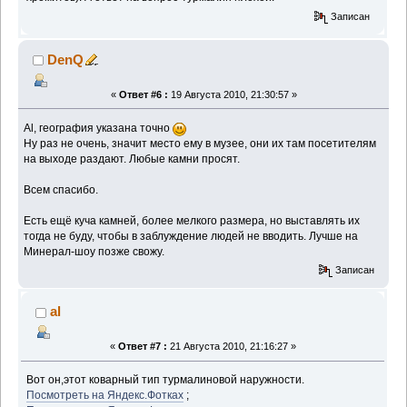
Записан
DenQ
«
Ответ #6 :
19 Августа 2010, 21:30:57 »
Al, география указана точно
Ну раз не очень, значит место ему в музее, они их там посетителям
на выходе раздают. Любые камни просят.
Всем спасибо.
Есть ещё куча камней, более мелкого размера, но выставлять их
тогда не буду, чтобы в заблуждение людей не вводить. Лучше на
Минерал-шоу позже свожу.
Записан
al
«
Ответ #7 :
21 Августа 2010, 21:16:27 »
Вот он,этот коварный тип турмалиновой наружности.
Посмотреть на Яндекс.Фотках
;