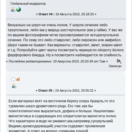
Глобальный модератор
«
Ответ #4 :
19 Августа 2010, 20:18:33 »
Визуально на шерл не очень похож. У шерла сечение либо
треугольное, либо как у кварца шестиугольное (как у гайки). У вас же
по вашим фотографиям четко просматривается четырехугольное
сечение. По сему это либо ставролит, либо пироксен или амфибол.
Шерл таким не бывает. Как варианты: ставролит, авгит, эгирин-авгит
и т.д. Попробуйте цвет черты посмотреть чиркнув по обороту белого
фарфорового блюдца. Ну и посмотрите наблюдается ли спайность.
«
Последнее редактирование: 19 Августа 2010, 20:20:34 от Тим
»
Записан
al
«
Ответ #5 :
19 Августа 2010, 20:55:32 »
Если материал взят на восточном берегу озера Аракуль,то это
турмалин шерл-дравитового ряда. Его там ,как бы
поинтеллигентнее выразиться, дофига и больше. Нашпигован
магнетитом,и в содержащих его хлоритолитах магнетита полно.
Что характерно-в воде не ржавеет,как,например,сунукульский.
Видимо,хромсодержащий( участок содержит проявления
хромитов). А ответ на вопрос-турмалин плохой.