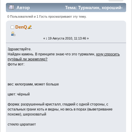
Автор
Тема: Турмалин, хороший-
нет? (Прочитано 6120 раз)
0 Пользователей и 1 Гость просматривают эту тему.
DenQ
«
:
19 Августа 2010, 11:13:46 »
Здравствуйте.
Найден камень. В принципе знаю что это турмалин,
хочу спросить
путёвый ли экземпляр?
фоты вот:
вес: килограмм, может больше
цвет: чёрный
форма: разрушенный кристалл, гладкий с одной стороны, с
остальных грани хоть и видны, но весь в порах (выветривание
похоже), шероховатый
стекло царапает