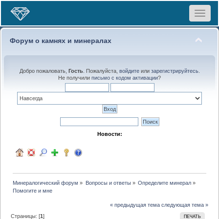
Toggle
navigat
Форум о камнях и минералах
Добро пожаловать,
Гость
. Пожалуйста,
войдите
или
зарегистрируйтесь
.
Не получили
письмо с кодом активации
?
Новости:
Минералогический форум
»
Вопросы и ответы
»
Определите минерал
»
Помогите и мне
« предыдущая тема
следующая тема »
Страницы: [
1
]
ПЕЧАТЬ