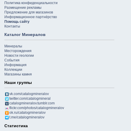
Политика конфиденциальности
Размещение рекламы
Предложение для магазинов
Информационное партнёрство
Помощь сайту
Контакты
Каталог Минералов
Минералы
Месторождения
Новости геологии
События
Информация
Коллекции
Магазины камня
Наши группы
vk.com/catalogmineralov
twitter.com/catalogmineral
catalogmineralov.tumblr.com
flickr.com/photos/catalogmineralov
ok.ru/catalogmineralov
t.me/catalogmineralov
Статистика