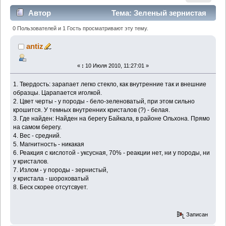
Автор
Тема: Зеленый зернистая
порода с кристаликами внутри. (Прочитано 2687
0 Пользователей и 1 Гость просматривают эту тему.
раз)
antiz
«
:
10 Июля 2010, 11:27:01 »
1. Твердость: зарапает легко стекло, как внутренние так и внешние
образцы. Царапается иголкой.
2. Цвет черты - у породы - бело-зеленоватый, при этом сильно
крошится. У темных внутренних кристалов (?) - белая.
3. Где найден: Найден на берегу Байкала, в районе Ольхона. Прямо
на самом берегу.
4. Вес - средний.
5. Магнитность - никакая
6. Реакция с кислотой - уксусная, 70% - реакции нет, ни у породы, ни
у кристалов.
7. Излом - у породы - зернистый,
у кристала - шороховатый
8. Беск скорее отсутсвует.
Записан