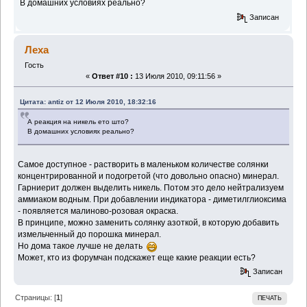
В домашних условиях реально?
Записан
Леха
Гость
«
Ответ #10 :
13 Июля 2010, 09:11:56 »
Цитата: antiz от 12 Июля 2010, 18:32:16
А реакция на никель ето што?
В домашних условиях реально?
Самое доступное - растворить в маленьком количестве солянки
концентрированной и подогретой (что довольно опасно) минерал.
Гарниерит должен выделить никель. Потом это дело нейтрализуем
аммиаком водным. При добавлении индикатора - диметилглиоксима
- появляется малиново-розовая окраска.
В принципе, можно заменить солянку азоткой, в которую добавить
измельченный до порошка минерал.
Но дома такое лучше не делать
Может, кто из форумчан подскажет еще какие реакции есть?
Записан
Страницы: [
1
]
ПЕЧАТЬ