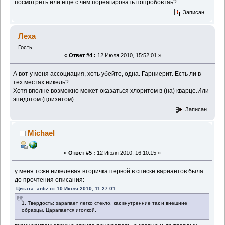
посмотреть или еще с чем пореагировать попробовтаь?
Записан
Леха
Гость
«
Ответ #4 :
12 Июля 2010, 15:52:01 »
А вот у меня ассоциация, хоть убейте, одна. Гарниерит. Есть ли в
тех местах никель?
Хотя вполне возможно может оказаться хлоритом в (на) кварце.Или
эпидотом (цоизитом)
Записан
Michael
«
Ответ #5 :
12 Июля 2010, 16:10:15 »
у меня тоже никелевая вторичка первой в списке вариантов была
до прочтения описания:
Цитата: antiz от 10 Июля 2010, 11:27:01
1. Твердость: зарапает легко стекло, как внутренние так и внешние
образцы. Царапается иголкой.