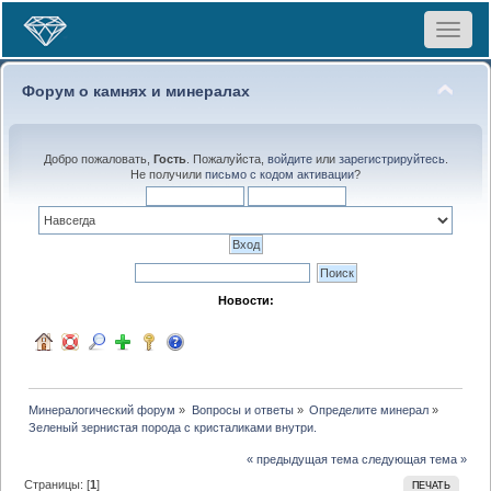
Toggle
navigat
Форум о камнях и минералах
Добро пожаловать,
Гость
. Пожалуйста,
войдите
или
зарегистрируйтесь
.
Не получили
письмо с кодом активации
?
Новости:
Минералогический форум
»
Вопросы и ответы
»
Определите минерал
»
Зеленый зернистая порода с кристаликами внутри.
« предыдущая тема
следующая тема »
Страницы: [
1
]
ПЕЧАТЬ