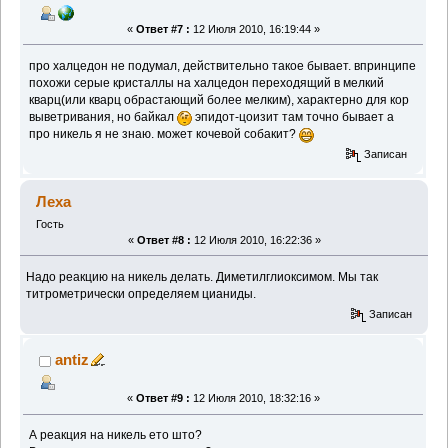
«
Ответ #7 :
12 Июля 2010, 16:19:44 »
про халцедон не подумал, действительно такое бывает. впринципе
похожи серые кристаллы на халцедон переходящий в мелкий
кварц(или кварц обрастающий более мелким), характерно для кор
выветривания, но байкал
эпидот-цоизит там точно бывает а
про никель я не знаю. может кочевой собакит?
Записан
Леха
Гость
«
Ответ #8 :
12 Июля 2010, 16:22:36 »
Надо реакцию на никель делать. Диметилглиоксимом. Мы так
титрометрически определяем цианиды.
Записан
antiz
«
Ответ #9 :
12 Июля 2010, 18:32:16 »
А реакция на никель ето што?