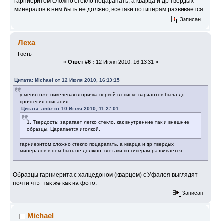
гарниеритом сложно стекло поцарапать, а кварца и др твердых
минералов в нем быть не должно, всетаки по гиперам развивается
Записан
Леха
Гость
«
Ответ #6 :
12 Июля 2010, 16:13:31 »
Цитата: Michael от 12 Июля 2010, 16:10:15
у меня тоже никелевая вторичка первой в списке вариантов была до
прочтения описания:
Цитата: antiz от 10 Июля 2010, 11:27:01
1. Твердость: зарапает легко стекло, как внутренние так и внешние
образцы. Царапается иголкой.
гарниеритом сложно стекло поцарапать, а кварца и др твердых
минералов в нем быть не должно, всетаки по гиперам развивается
Образцы гарниерита с халцедоном (кварцем) с Уфалея выглядят
почти что так же как на фото.
Записан
Michael