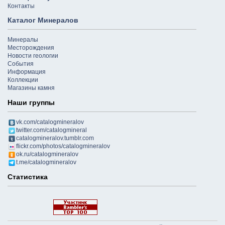
Контакты
Каталог Минералов
Минералы
Месторождения
Новости геологии
События
Информация
Коллекции
Магазины камня
Наши группы
vk.com/catalogmineralov
twitter.com/catalogmineral
catalogmineralov.tumblr.com
flickr.com/photos/catalogmineralov
ok.ru/catalogmineralov
t.me/catalogmineralov
Статистика