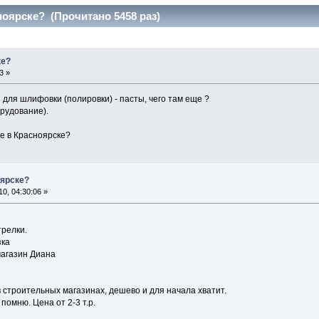
ноярске? (Прочитано 5458 раз)
ке?
3 »
для шлифовки (полировки) - пасты, чего там еще ?
рудование).
е в Красноярске?
оярске?
0, 04:30:06 »
трелки.
зка
магазин Диана
в строительных магазинах, дешево и для начала хватит.
помню. Цена от 2-3 т.р.