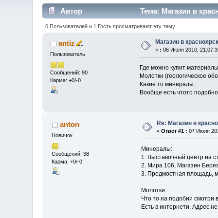
Автор
Тема: Магазин в крас
0 Пользователей и 1 Гость просматривают эту тему.
Магазин в красноярс
antiz
«
:
06 Июля 2010, 21:07:3
Пользователь
Где можно купит материалы 
Сообщений: 90
Молотки (геологическое обо
Карма: +0/-0
Какие то минералы.
Вообще есть чтото подобно
Re: Магазин в красн
anton
«
Ответ #1 :
07 Июля 201
Новичок
Минералы:
Сообщений: 38
1. Выставочный центр на с
Карма: +0/-0
2. Мира 106, Магазин Бере
3. Предмостная площадь, 
Молотки:
Что то на подобии смотри 
Есть в интернети, Адрес не 