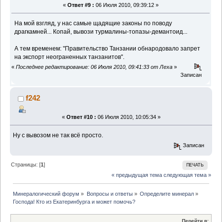
«
Ответ #9 :
06 Июля 2010, 09:39:12 »
На мой взгляд, у нас самые щадящие законы по поводу
драгкамней... Копай, вывози турмалины-топазы-демантоид...
А тем временем: "Правительство Танзании обнародовало запрет
на экспорт неограненных танзанитов".
«
Последнее редактирование: 06 Июля 2010, 09:41:33 от Леха
»
Записан
f242
«
Ответ #10 :
06 Июля 2010, 10:05:34 »
Ну с вывозом не так всё просто.
Записан
Страницы: [
1
]
ПЕЧАТЬ
« предыдущая тема
следующая тема »
Минералогический форум
»
Вопросы и ответы
»
Определите минерал
»
Господа! Кто из Екатеринбурга и может помочь?
Перейти в: