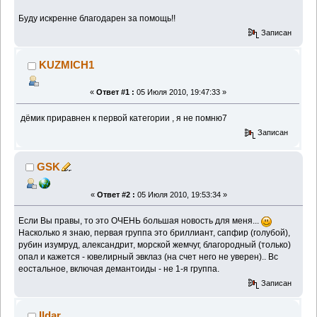
Буду искренне благодарен за помощь!!
Записан
KUZMICH1
«
Ответ #1 :
05 Июля 2010, 19:47:33 »
дёмик приравнен к первой категории , я не помню7
Записан
GSK
«
Ответ #2 :
05 Июля 2010, 19:53:34 »
Если Вы правы, то это ОЧЕНЬ большая новость для меня...
Насколько я знаю, первая группа это бриллиант, сапфир (голубой),
рубин изумруд, александрит, морской жемчуг, благородный (только)
опал и кажется - ювелирный эвклаз (на счет него не уверен).. Вс
еостальное, включая демантоиды - не 1-я группа.
Записан
Ildar