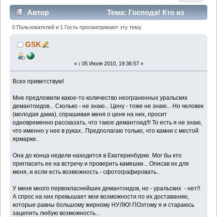
Автор
Тема: Господа! Кто из
Екатеринбурга и может помочь? (Прочитано 3187
0 Пользователей и 1 Гость просматривают эту тему.
раз)
GSK
«
:
05 Июля 2010, 19:36:57 »
Всех приветствую!
Мне предложили какое-то количество неограненных уральских
демантоидов... Сколько - не знаю... Цену - тоже не знаю... Но человек
(молодая дама), спрашивая меня о цене на них, просит
одновременно рассказать, что такое демантоид!!! То есть я не знаю,
что именно у нее в руках.. Предполагаю только, что камни с местой
ярмарки..
Она до конца недели находится в Екатеринбурке. Мог бы кто
пригласить ее на встречу и проверить камешки... Описав их для
меня, и если есть возможность - сфотографировать..
У меня много первокласнейших демантоидов, но - уральских - нет!!
А спрос на них превышает мои возможности по их доставанию,
которые равны большому жирному НУЛЮ! ПОэтому я и стараюсь
зацепить любую возможность...