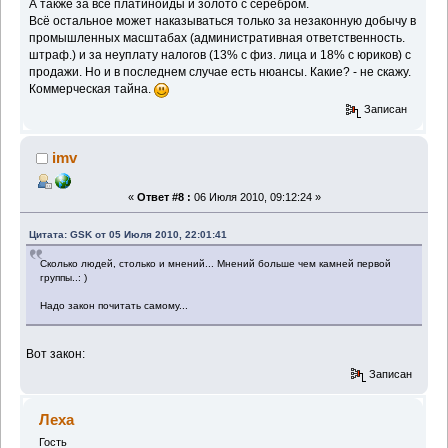
А также за все платиноиды и золото с серебром.
Всё остальное может наказываться только за незаконную добычу в
промышленных масштабах (административная ответственность.
штраф.) и за неуплату налогов (13% с физ. лица и 18% с юриков) с
продажи. Но и в последнем случае есть нюансы. Какие? - не скажу.
Коммерческая тайна.
Записан
imv
«
Ответ #8 :
06 Июля 2010, 09:12:24 »
Цитата: GSK от 05 Июля 2010, 22:01:41
Сколько людей, столько и мнений... Мнений больше чем камней первой
группы..: )
Надо закон почитать самому...
Вот закон:
Записан
Леха
Гость