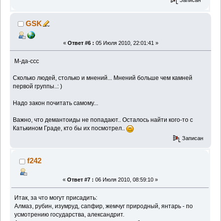
GSK
«
Ответ #6 :
05 Июля 2010, 22:01:41 »
М-да-ссс
Сколько людей, столько и мнений... Мнений больше чем камней
первой группы..: )
Надо закон почитать самому...
Важно, что демантоиды не попадают.. Осталось найти кого-то с
Катькином Граде, кто бы их посмотрел..
Записан
f242
«
Ответ #7 :
06 Июля 2010, 08:59:10 »
Итак, за что могут присадить:
Алмаз, рубин, изумруд, сапфир, жемчуг природный, янтарь - по
усмотрению государства, александрит.