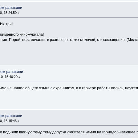
том рапакиви
, 15:24:50 »
Их три!
ноименного киножурнала!
ения. Порой, незамечаешь в разговоре таких мелочей, как сокращения. (Мел
том рапакиви
0, 15:40:20 »
димо не нашел общего языка с охранником, а в карьере работы велись, неуже
том рапакиви
, 16:15:46 »
о подняли важную тему, тему допуска любителя камня на горнодобывающее п