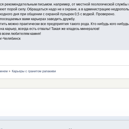
ься рекомендательным письмом. например, от местной геологической службы ("У
меют порой силу. Обращаться надо не к охране, а в администрацию недрополь
ходного дня при общении с охраной пузырек 0,5 с водкой. Проверено.
о посещаемых вами карьерах заводить дружбу.
ить можно практически все предприятия такого рода. Кто нибудь кого нибудь 
на карьер, всегда есть отвалы! Такая же кладезь минералов!
в всем любителям камня!
рг-Челябинск
амнем
»
Карьеры с гранитом рапакиви