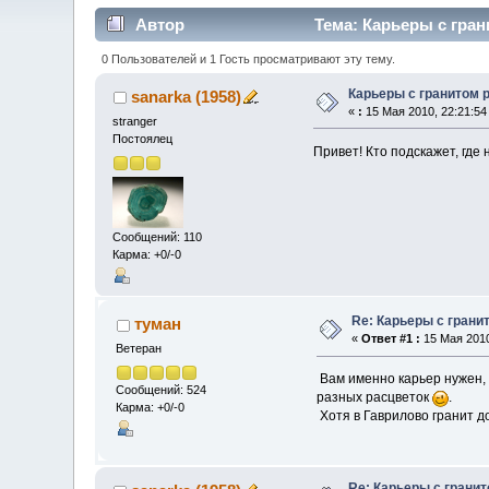
Автор
Тема: Карьеры с гран
0 Пользователей и 1 Гость просматривают эту тему.
Карьеры с гранитом 
sanarka (1958)
«
:
15 Мая 2010, 22:21:54
stranger
Постоялец
Привет! Кто подскажет, где
Сообщений: 110
Карма: +0/-0
Re: Карьеры с грани
туман
«
Ответ #1 :
15 Мая 2010
Ветеран
Вам именно карьер нужен, т
Сообщений: 524
разных расцветок
.
Карма: +0/-0
Хотя в Гаврилово гранит до
Re: Карьеры с грани