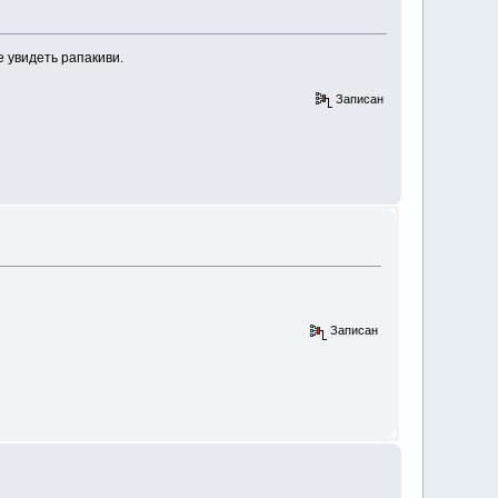
е увидеть рапакиви.
Записан
Записан