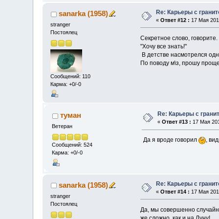
Re: Карьеры с грани
sanarka (1958)
«
Ответ #12 :
17 Мая 2010
stranger
Постоялец
Секретное слово, говорите. 
"Хочу все знать!"
В детстве насмотрелся од
По поводу м\з, прошу прощ
Сообщений: 110
Карма: +0/-0
Re: Карьеры с грани
туман
«
Ответ #13 :
17 Мая 201
Ветеран
Да я вроде говорил
, ви
Сообщений: 524
Карма: +0/-0
Re: Карьеры с грани
sanarka (1958)
«
Ответ #14 :
17 Мая 2010
stranger
Постоялец
Да, мы совершенно случайн
же сложно, как и на Луну!