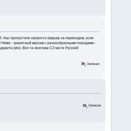
й. Нас пропустили запросто (карьер за переездом, если
! Ниже - гранитный массив с разнообразными породами -
орита (м\з). Вся та экзотика СЗ части Русской
Записан
Записан