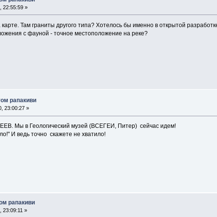
 22:55:59 »
карте. Там граниты другого типа? Хотелось бы именно в открытой разработк
тложения с фауной - точное местоположение на реке?
том рапакиви
, 23:00:27 »
ЕЕВ. Мы в Геологический музей (ВСЕГЕИ, Питер) сейчас идем!
ло!" И ведь точно скажете не хватило!
том рапакиви
 23:09:11 »