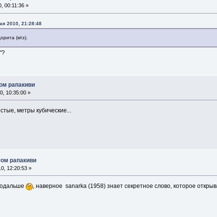
, 00:11:36 »
ая 2010, 21:28:48
орита (м\з).
"?
том рапакиви
, 10:35:00 »
тые, метры кубические...
том рапакиви
0, 12:20:53 »
 подальше
, наверное sanarka (1958) знает секретное слово, которое откры