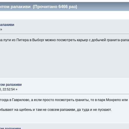
итом рапакиви (Прочитано 6466 раз)
рапакиви
 »
 на пути из Питера в Выборг можно посмотреть карьер с добычей гранита-рап
том рапакиви
, 22:52:54 »
огда в Гаврилово, а если просто посмотреть граниты, то в парк Монрепо или 
бывают на щебень и там не совсем рапакиви, да туда и не пускают.
том рапакиви