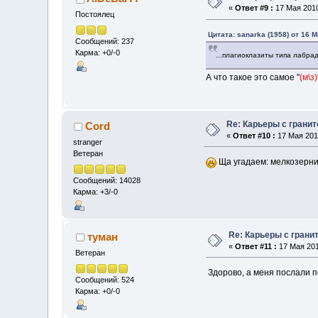
«
Ответ #9 :
17 Мая 2010
Постоялец
Цитата: sanarka (1958) от 16 М
Сообщений: 237
Карма: +0/-0
...плагиоклазиты типа лабрад
А что такое это самое "
(м\з)
Re: Карьеры с грани
Cord
«
Ответ #10 :
17 Мая 2010
stranger
Ветеран
Ща угадаем: мелкозернис
Сообщений: 14028
Карма: +3/-0
Re: Карьеры с грани
туман
«
Ответ #11 :
17 Мая 201
Ветеран
Здорово, а меня послали
Сообщений: 524
Карма: +0/-0