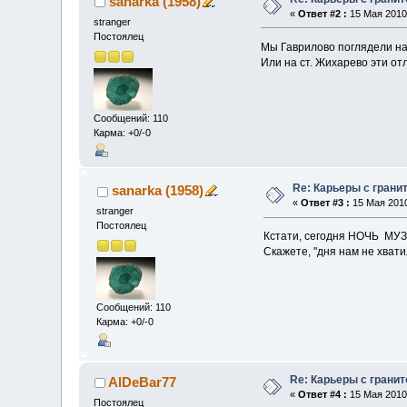
sanarka (1958)
«
Ответ #2 :
15 Мая 2010,
stranger
Постоялец
Мы Гаврилово поглядели на 
Или на ст. Жихарево эти о
Сообщений: 110
Карма: +0/-0
Re: Карьеры с грани
sanarka (1958)
«
Ответ #3 :
15 Мая 2010
stranger
Постоялец
Кстати, сегодня НОЧЬ МУЗ
Скажете, "дня нам не хвати
Сообщений: 110
Карма: +0/-0
Re: Карьеры с грани
AlDeBar77
«
Ответ #4 :
15 Мая 2010,
Постоялец