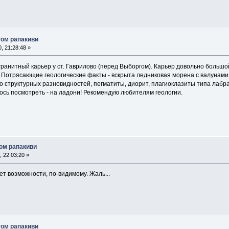
том рапакиви
, 21:28:48 »
гранитный карьер у ст. Гаврилово (перед Выборгом). Карьер довольно большо
. Потрясающие геологические факты - вскрыта ледниковая морена с валунами
 структурных разновидностей, пегматиты, диорит, плагиоклазиты типа лабрад
сь посмотреть - на ладони! Рекомендую любителям геологии.
том рапакиви
 22:03:20 »
ет возможности, по-видимому. Жаль...
том рапакиви