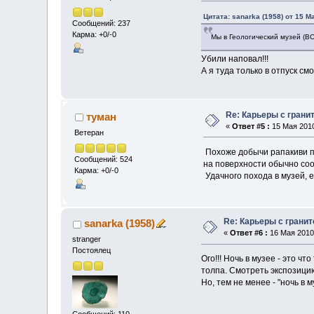
Цитата: sanarka (1958) от 15 М
Сообщений: 237
Карма: +0/-0
Мы в Геологический музей (В
Убили наповал!!!
А я туда только в отпуск смог
Re: Карьеры с грани
туман
«
Ответ #5 :
15 Мая 2010
Ветеран
Похоже добычи рапакиви п
Сообщений: 524
на поверхности обычно со
Карма: +0/-0
Удачного похода в музей, 
Re: Карьеры с грани
sanarka (1958)
«
Ответ #6 :
16 Мая 2010,
stranger
Постоялец
Ого!!! Ночь в музее - это ч
толпа. Смотреть экспозици
Но, тем не менее - "ночь в м
Сообщений: 110