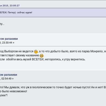
ая 2010, 23:00:27
СЕГЕИ, Питер) сейчас идем!
у...
том рапакиви
, 23:30:44 »
од Выборгом не ведется
, а то что добыто было, взято из парка Монрепо, х
ответствует своему названию
.
если обойти весь музей ВСЕГЕИ, неторопясь, к утру вернетесь.
том рапакиви
 02:54:49 »
то то! Мы думали, что уж в геологическом то точно будет ночью пусто! Ан и нет!
ю было невозможно!
узее"!