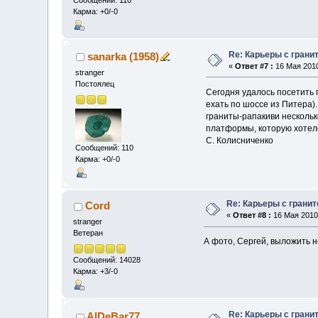
Карма: +0/-0
Re: Карьеры с грани
sanarka (1958)
«
Ответ #7 :
16 Мая 2010
stranger
Постоялец
Сегодня удалось посетить 
ехать по шоссе из Питера)
граниты-рапакиви несколько
платформы, которую хотело
С. Колисниченко
Сообщений: 110
Карма: +0/-0
Re: Карьеры с грани
Cord
«
Ответ #8 :
16 Мая 2010,
stranger
Ветеран
А фото, Сергей, выложить н
Сообщений: 14028
Карма: +3/-0
Re: Карьеры с грани
AlDeBar77