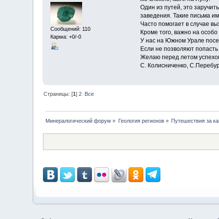
Один из путей, это заручит
заведения. Такие письма и
Часто помогает в случае вы
Сообщений: 110
Кроме того, важно на особ
Карма: +0/-0
У нас на Южном Урале посет
Если не позволяют попасть 
Желаю перед летом успехо
С. Колисниченко, С.Перебу
Страницы: [
1
]
2
Все
Минералогический форум
»
Геология регионов
»
Путешествия за к