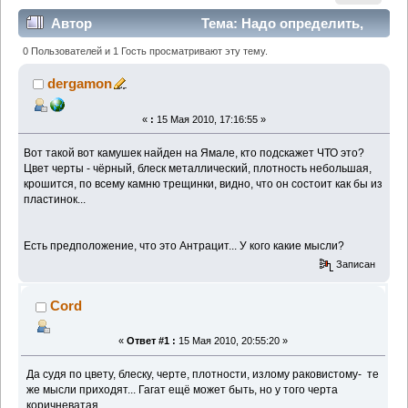
Автор
Тема: Надо определить,
кто поможет? (Прочитано 7984 раз)
0 Пользователей и 1 Гость просматривают эту тему.
dergamon
«
:
15 Мая 2010, 17:16:55 »
Вот такой вот камушек найден на Ямале, кто подскажет ЧТО это?
Цвет черты - чёрный, блеск металлический, плотность небольшая,
крошится, по всему камню трещинки, видно, что он состоит как бы из
пластинок...
Есть предположение, что это Антрацит... У кого какие мысли?
Записан
Cord
«
Ответ #1 :
15 Мая 2010, 20:55:20 »
Да судя по цвету, блеску, черте, плотности, излому раковистому- те
же мысли приходят... Гагат ещё может быть, но у того черта
коричневатая.