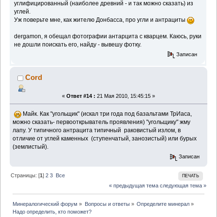
углифицированный (наиболее древний - и так можно сказать) из
углей.
Уж поверьте мне, как жителю Донбасса, про угли и антрациты
dergamon, я обещал фотографии антарцита с кварцем. Каюсь, руки
не дошли поискать его, найду - вывешу фотку.
Записан
Cord
«
Ответ #14 :
21 Мая 2010, 15:45:15 »
Майк. Как "угольщик" (искал три года под базальтами ТрИаса,
можно сказать- первооткрыватель проявления) "угольщику" жму
лапу. У типичного антрацита типичный раковистый излом, в
отличие от углей каменных (ступенчатый, занозистый) или бурых
(землистый).
Записан
Страницы: [
1
]
2
3
Все
ПЕЧАТЬ
« предыдущая тема
следующая тема »
Минералогический форум
»
Вопросы и ответы
»
Определите минерал
»
Надо определить, кто поможет?