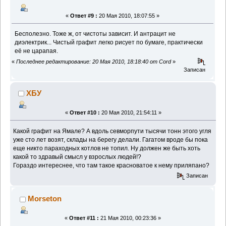
«
Ответ #9 :
20 Мая 2010, 18:07:55 »
Бесполезно. Тоже ж, от чистоты зависит. И антрацит не
диэлектрик... Чистый графит легко рисует по бумаге, практически
её не царапая.
«
Последнее редактирование: 20 Мая 2010, 18:18:40 от Cord
»
Записан
ХБУ
«
Ответ #10 :
20 Мая 2010, 21:54:11 »
Какой графит на Ямале? А вдоль севморпути тысячи тонн этого угля
уже сто лет возят, склады на берегу делали. Гагатом вроде бы пока
еще никто параходных котлов не топил. Ну должен же быть хоть
какой то здравый смысл у взрослых людей!?
Гораздо интереснее, что там такое красноватое к нему приляпано?
Записан
Morseton
«
Ответ #11 :
21 Мая 2010, 00:23:36 »