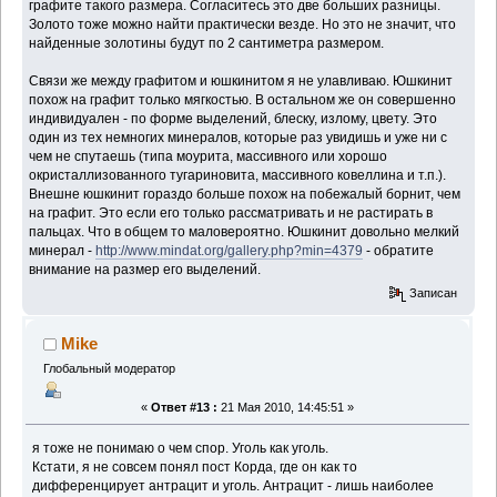
графите такого размера. Согласитесь это две больших разницы.
Золото тоже можно найти практически везде. Но это не значит, что
найденные золотины будут по 2 сантиметра размером.
Связи же между графитом и юшкинитом я не улавливаю. Юшкинит
похож на графит только мягкостью. В остальном же он совершенно
индивидуален - по форме выделений, блеску, излому, цвету. Это
один из тех немногих минералов, которые раз увидишь и уже ни с
чем не спутаешь (типа моурита, массивного или хорошо
окристаллизованного тугариновита, массивного ковеллина и т.п.).
Внешне юшкинит гораздо больше похож на побежалый борнит, чем
на графит. Это если его только рассматривать и не растирать в
пальцах. Что в общем то маловероятно. Юшкинит довольно мелкий
минерал -
http://www.mindat.org/gallery.php?min=4379
- обратите
внимание на размер его выделений.
Записан
Mike
Глобальный модератор
«
Ответ #13 :
21 Мая 2010, 14:45:51 »
я тоже не понимаю о чем спор. Уголь как уголь.
Кстати, я не совсем понял пост Корда, где он как то
дифференцирует антрацит и уголь. Антрацит - лишь наиболее