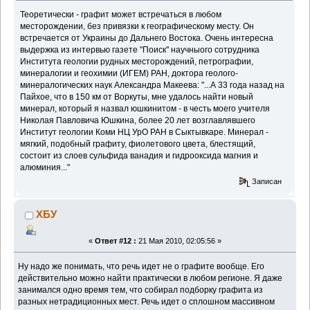
Теоретически - графит может встречаться в любом
месторождении, без привязки к географическому месту. Он
встречается от Украины до Дальнего Востока. Очень интересна
выдержка из интервью газете "Поиск" научныого сотрудника
Института геологии рудных месторождений, петрографии,
минералогии и геохимии (ИГЕМ) РАН, доктора геолого-
минералогических наук Александра Макеева: "...А 33 года назад на
Пайхое, что в 150 км от Воркуты, мне удалось найти новый
минерал, который я назвал юшкинитом - в честь моего учителя
Николая Павловича Юшкина, более 20 лет возглавлявшего
Институт геологии Коми НЦ УрО РАН в Сыктывкаре. Минерал -
мягкий, подобный графиту, фиолетового цвета, блестящий,
состоит из слоев сульфида ванадия и гидрооксида магния и
алюминия..."
Записан
ХБУ
«
Ответ #12 :
21 Мая 2010, 02:05:56 »
Ну надо же понимать, что речь идет не о графите вообще. Его
действительно можно найти практически в любом регионе. Я даже
занимался одно время тем, что собирал подборку графита из
разных нетрадиционных мест. Речь идет о сплошном массивном