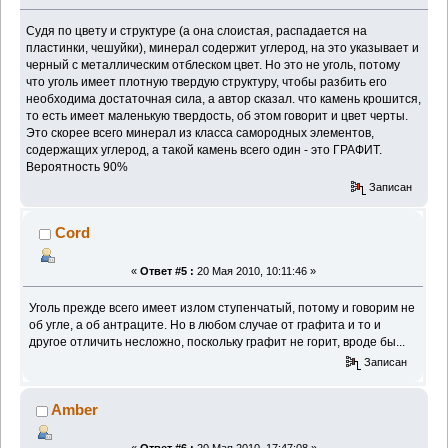
Судя по цвету и структуре (а она слоистая, распадается на
пластинки, чешуйки), минерал содержит углерод, на это указывает и
черный с металлическим отблеском цвет. Но это не уголь, потому
что уголь имеет плотную твердую структуру, чтобы разбить его
необходима достаточная сила, а автор сказал. что камень крошится,
то есть имеет маленькую твердость, об этом говорит и цвет черты.
Это скорее всего минерал из класса самородных элементов,
содержащих углерод, а такой камень всего один - это ГРАФИТ.
Вероятность 90%
Записан
Cord
«
Ответ #5 :
20 Мая 2010, 10:11:46 »
Уголь прежде всего имеет излом ступенчатый, потому и говорим не
об угле, а об антраците. Но в любом случае от графита и то и
другое отличить несложно, поскольку графит не горит, вроде бы...
Записан
Amber