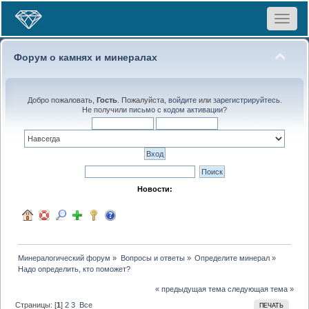
Toggle
navigat
Форум о камнях и минералах
Добро пожаловать,
Гость
. Пожалуйста,
войдите
или
зарегистрируйтесь
.
Не получили
письмо с кодом активации
?
Новости:
Минералогический форум
»
Вопросы и ответы
»
Определите минерал
»
Надо определить, кто поможет?
« предыдущая тема
следующая тема »
Страницы: [
1
]
2
3
Все
ПЕЧАТЬ