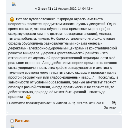
«
Ответ #1 :
11 Апреля 2010, 14:04:42 »
Вот это чуток поточнее: "Природа окраски аметиста
непроста и является предметом многих научных дискуссий. Одно
время считали, что она обусловлена примесями марганца (по
сходству окраски камня с цветом пермарганата калия), железа,
титана, кобальта, никеля. Но было установлено, что фиолетовая
окраска обусловлена разновалентными ионами железа и
дефектами (электронно-дырочными центрами) в кристаллической
решетке минерала. Дефекты кристаллической решётки - это
отклонения от идеальной пространственной периодичности в её
реальном строении. А под действием энергии прямого солнечного
света упорядоченность этих дефектов нарушается и аметист с
течением времени может утратить свою окраску и превратиться в
простой бесцветный или слабоокрашенный кварц..." Поскольку, в
зависимости от условий образования, "разные аметисты" теряют
окраску в разной степени, иногда практически и не теряют её, то
действительно, природа её может быть разной... вплоть до
органики...
«
Последнее редактирование: 11 Апреля 2010, 14:17:09 от Cord
»
Записан
Батька