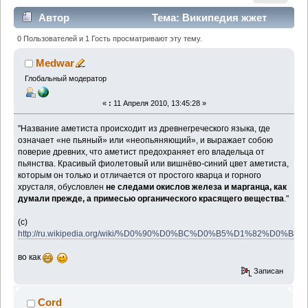
Автор
Тема: Википедия жжет
(Прочитано 2131 раз)
0 Пользователей и 1 Гость просматривают эту тему.
Medwar
Глобальный модератор
«
:
11 Апреля 2010, 13:45:28 »
"Название аметиста происходит из древнегреческого языка, где
означает «не пьяный» или «неопьяняющий», и выражает собою
поверие древних, что аметист предохраняет его владельца от
пьянства. Красивый фиолетовый или вишнёво-синий цвет аметиста,
которым он только и отличается от простого кварца и горного
хрусталя, обусловлен
не следами окислов железа и марганца, как
думали прежде, а примесью органического красящего вещества
."
(с)
http://ru.wikipedia.org/wiki/%D0%90%D0%BC%D0%B5%D1%82%D0%B
во как
Записан
Cord