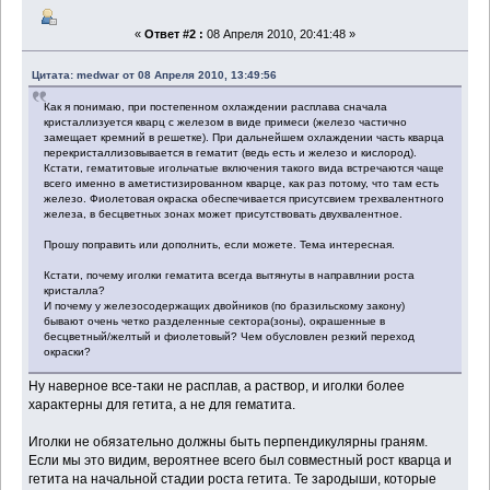
«
Ответ #2 :
08 Апреля 2010, 20:41:48 »
Цитата: medwar от 08 Апреля 2010, 13:49:56
Как я понимаю, при постепенном охлаждении расплава сначала
кристаллизуется кварц с железом в виде примеси (железо частично
замещает кремний в решетке). При дальнейшем охлаждении часть кварца
перекристаллизовывается в гематит (ведь есть и железо и кислород).
Кстати, гематитовые игольчатые включения такого вида встречаются чаще
всего именно в аметистизированном кварце, как раз потому, что там есть
железо. Фиолетовая окраска обеспечивается присутсвием трехвалентного
железа, в бесцветных зонах может присутствовать двухвалентное.
Прошу поправить или дополнить, если можете. Тема интересная.
Кстати, почему иголки гематита всегда вытянуты в направлнии роста
кристалла?
И почему у железосодержащих двойников (по бразильскому закону)
бывают очень четко разделенные сектора(зоны), окрашенные в
бесцветный/желтый и фиолетовый? Чем обусловлен резкий переход
окраски?
Ну наверное все-таки не расплав, а раствор, и иголки более
характерны для гетита, а не для гематита.
Иголки не обязательно должны быть перпендикулярны граням.
Если мы это видим, вероятнее всего был совместный рост кварца и
гетита на начальной стадии роста гетита. Те зародыши, которые