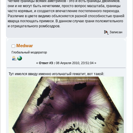
Четкие границы всяких аметринов - это и есть границы двойников.
они и не могут быть нечеткими, просто вопрос масштаба, границы
часто корявые, и создается впечатление постепенного перехода.
Различие в цвете видимо объясняется разной способностью граней
кварца поглощать примеси. В данном случае грани положительного
и отрицательного ромбоэдров.
Записан
Medwar
Глобальный модератор
«
Ответ #3 :
08 Апреля 2010, 23:51:04 »
Тут имелся ввиду именно игольчатый гематит, вот такой: