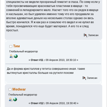
специалисты не видели прозрачный гематит в глаза. По сему если у
тебя просвечивающие красноватые пластинки в кварце - то
сомнений в лепидокроките мало. Насчет того что он редок в кварце
я наслышан, но был удивлен именно тому что его продавали за
вполне адекватные деньги на нескольких столах однако он весь
быстро кончился. Я ж как раз и сожалею что видел и не купил во
время, понадеялся что еще будет материал. А его то и след
простыл.
Записан
Тим
Глобальный модератор
«
Ответ #11 :
09 Апреля 2010, 18:30:10 »
Да и форма кристаллов у гетита совершенно иная. такие
вытянутые кристаллы больше на рутилл похожи
Записан
Medwar
Глобальный модератор
«
Ответ #12 :
09 Апреля 2010, 19:30:40 »