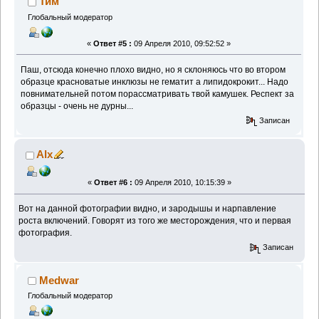
Тим
Глобальный модератор
«
Ответ #5 :
09 Апреля 2010, 09:52:52 »
Паш, отсюда конечно плохо видно, но я склоняюсь что во втором
образце красноватые инклюзы не гематит а липидокрокит... Надо
повнимательней потом порассматривать твой камушек. Респект за
образцы - очень не дурны...
Записан
Alx
«
Ответ #6 :
09 Апреля 2010, 10:15:39 »
Вот на данной фотографии видно, и зародышы и нарпавление
роста включений. Говорят из того же месторождения, что и первая
фотография.
Записан
Medwar
Глобальный модератор