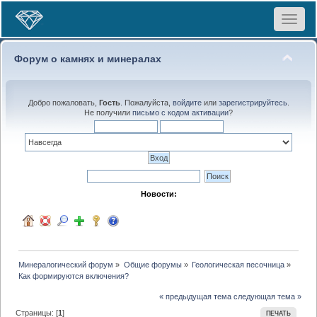
Toggle
navigat
Форум о камнях и минералах
Добро пожаловать,
Гость
. Пожалуйста,
войдите
или
зарегистрируйтесь
.
Не получили
письмо с кодом активации
?
Новости:
Минералогический форум
»
Общие форумы
»
Геологическая песочница
»
Как формируются включения?
« предыдущая тема
следующая тема »
Страницы: [
1
]
ПЕЧАТЬ