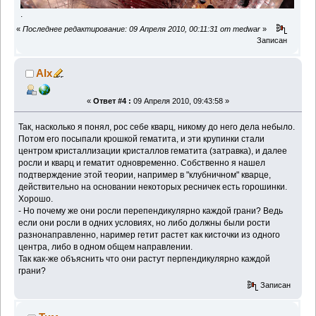
.
«
Последнее редактирование: 09 Апреля 2010, 00:11:31 от medwar
»
Записан
Alx
«
Ответ #4 :
09 Апреля 2010, 09:43:58 »
Так, насколько я понял, рос себе кварц, никому до него дела небыло.
Потом его посыпали крошкой гематита, и эти крупинки стали
центром кристаллизации кристаллов гематита (затравка), и далее
росли и кварц и гематит одновременно. Собственно я нашел
подтверждение этой теории, например в "клубничном" кварце,
действительно на основании некоторых ресничек есть горошинки.
Хорошо.
- Но почему же они росли перепендикулярно каждой грани? Ведь
если они росли в одних условиях, но либо должны были рости
разнонаправленно, наример гетит растет как кисточки из одного
центра, либо в одном общем направлении.
Так как-же объяснить что они растут перпендикулярно каждой
грани?
Записан