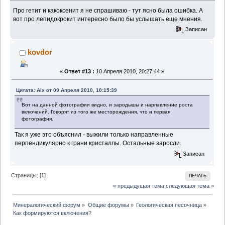
Про гетит и какоксенит я не спрашиваю - тут ясно была ошибка. А
вот про лепидокрокит интересно было бы услышать еще мнения.
Записан
kovdor
«
Ответ #13 :
10 Апреля 2010, 20:27:44 »
Цитата: Alx от 09 Апреля 2010, 10:15:39
Вот на данной фотографии видно, и зародышы и нарпавление роста
включений. Говорят из того же месторождения, что и первая
фотография.
Так я уже это объяснил - выжили только направленные
перпендикулярно к грани кристаллы. Остальные заросли.
Записан
Страницы: [
1
]
ПЕЧАТЬ
« предыдущая тема
следующая тема »
Минералогический форум
»
Общие форумы
»
Геологическая песочница
»
Как формируются включения?