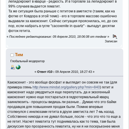
лепидокрокит в кварце - редкость. И в торговле за лепидокрокит в
99% случаев выдается гематит.
Та же ситуация была раньше с гетитом в аметисте (таким, как на
фотке от Ковдора в этой теме) - его в торговле массово ошибочно
выдавали за какоксенит. Сейчас ситуация прояснилась, но, до сих
пор, если набрать в гугле "cacoxenite in quartz" - выпадут десятки
фоток гетита.
«
Последнее редактирование: 09 Апреля 2010, 18:06:08 от medwar
»
Записан
Тим
Глобальный модератор
«
Ответ #10 :
09 Апреля 2010, 18:27:43 »
Какоксенит - это вообще фосфат и выглядит он совсем не так (для
примера глянь
http://www.mindat.org/gallery.php?min=840
) гетит и
какоксенит надо умудриться еще перепутать. да и экзогенный
какоксенит нужно еще постараться в гидротермальный кварц
заинклюзить - процессы видишь ли разные... Думаю что это байки
продавцов для повышения продаж были. Помню впервые
столкнулся с инклюзами гетита в друзе аметиста лет 7-мь назад.
Собственно никогда и не думал больше, после - что это что то еще а
не гетит. Насчет гематита тут поднималась как то тема, там была
дискуссия про прозрачность гематита, ну ни я ни посерьезнее меня