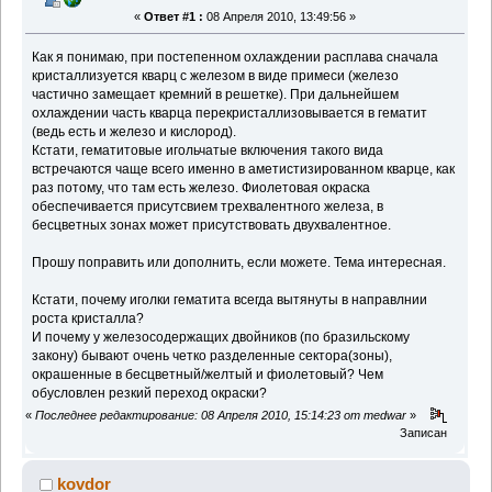
«
Ответ #1 :
08 Апреля 2010, 13:49:56 »
Как я понимаю, при постепенном охлаждении расплава сначала
кристаллизуется кварц с железом в виде примеси (железо
частично замещает кремний в решетке). При дальнейшем
охлаждении часть кварца перекристаллизовывается в гематит
(ведь есть и железо и кислород).
Кстати, гематитовые игольчатые включения такого вида
встречаются чаще всего именно в аметистизированном кварце, как
раз потому, что там есть железо. Фиолетовая окраска
обеспечивается присутсвием трехвалентного железа, в
бесцветных зонах может присутствовать двухвалентное.
Прошу поправить или дополнить, если можете. Тема интересная.
Кстати, почему иголки гематита всегда вытянуты в направлнии
роста кристалла?
И почему у железосодержащих двойников (по бразильскому
закону) бывают очень четко разделенные сектора(зоны),
окрашенные в бесцветный/желтый и фиолетовый? Чем
обусловлен резкий переход окраски?
«
Последнее редактирование: 08 Апреля 2010, 15:14:23 от medwar
»
Записан
kovdor