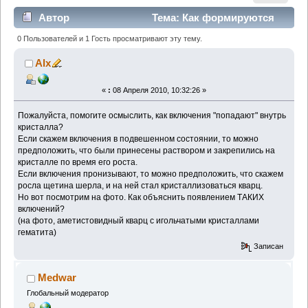
Автор
Тема: Как формируются
включения? (Прочитано 10560 раз)
0 Пользователей и 1 Гость просматривают эту тему.
Alx
«
:
08 Апреля 2010, 10:32:26 »
Пожалуйста, помогите осмыслить, как включения "попадают" внутрь
кристалла?
Если скажем включения в подвешенном состоянии, то можно
предположить, что были принесены раствором и закрепились на
кристалле по время его роста.
Если включения пронизывают, то можно предположить, что скажем
росла щетина шерла, и на ней стал кристаллизоваться кварц.
Но вот посмотрим на фото. Как объяснить появлением ТАКИХ
включений?
(на фото, аметистовидный кварц с игольчатыми кристаллами
гематита)
Записан
Medwar
Глобальный модератор