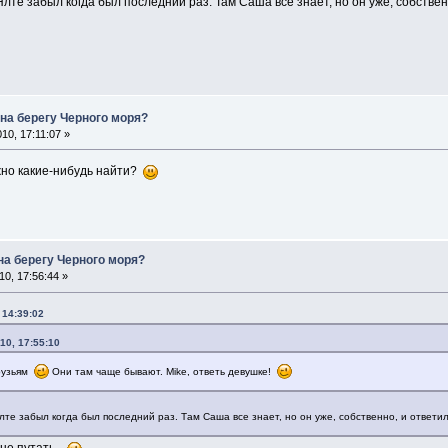
Ялте забыл когда был последний раз. Там Саша все знает, но он уже, собствен
 на берегу Черного моря?
10, 17:11:07 »
но какие-нибудь найти?
на берегу Черного моря?
0, 17:56:44 »
 14:39:02
10, 17:55:10
друзьям
Они там чаще бывают. Mike, ответь девушке!
лте забыл когда был последний раз. Там Саша все знает, но он уже, собственно, и ответил
не путать...