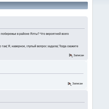
м побережье в районе Ялты? Что вероятней всего
о так( Я, наверное, глупый вопрос задала( Тогда скажите
Записан
Записан