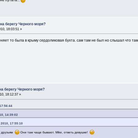
 на берегу Черного моря?
10, 18:03:51 »
еняет то была в крыму сердоликовая бухта. сам там не был но слышал что та
на берегу Черного моря?
0, 18:12:37 »
17:56:44
10, 14:39:02
 2010, 17:55:10
м друзьям
Они там чаще бывают. Mike, ответь девушке!