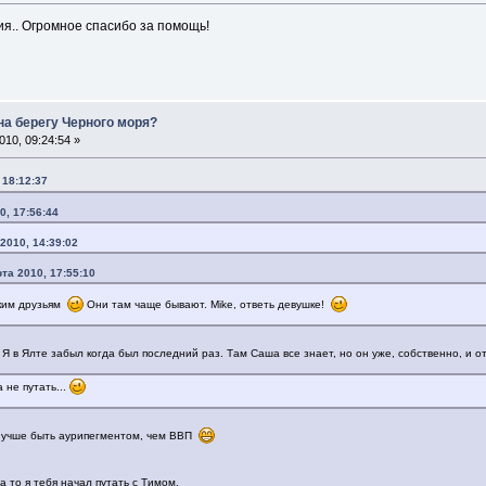
ия.. Огромное спасибо за помощь!
на берегу Черного моря?
10, 09:24:54 »
 18:12:37
0, 17:56:44
2010, 14:39:02
та 2010, 17:55:10
ским друзьям
Они там чаще бывают. Mike, ответь девушке!
Я в Ялте забыл когда был последний раз. Там Саша все знает, но он уже, собственно, и о
 не путать...
учше быть аурипегментом, чем ВВП
а то я тебя начал путать с Тимом.