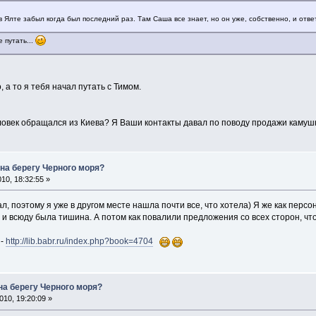
в Ялте забыл когда был последний раз. Там Саша все знает, но он уже, собственно, и отве
 путать...
 а то я тебя начал путать с Тимом.
еловек обращался из Киева? Я Ваши контакты давал по поводу продажи камуш
 на берегу Черного моря?
10, 18:32:55 »
сал, поэтому я уже в другом месте нашла почти все, что хотела) Я же как пер
 и всюду была тишина. А потом как повалили предложения со всех сторон, чт
 -
http://lib.babr.ru/index.php?book=4704
на берегу Черного моря?
10, 19:20:09 »