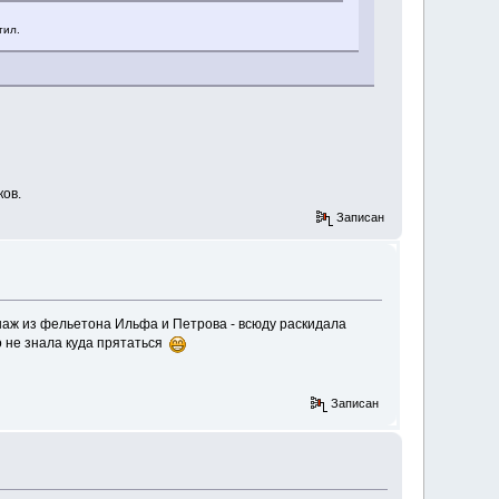
тил.
ков.
Записан
сонаж из фельетона Ильфа и Петрова - всюду раскидала
о не знала куда прятаться
Записан