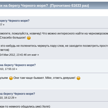
и на берегу Черного моря? (Прочитано 61633 раз)
ерегу Черного моря?
27 »
могите, пожалуйста, новичку) Что можно интересного найти на черноморско
? Спасибо большое!
ь кто-нибудь не поленитесь черкнуть пару слов, не заходите посмотреть прост
тветов)
4 Мая 2012, 13:41:46 от watr
»
 на берегу Черного моря?
10, 17:55:10 »
рузьям
Они там чаще бывают. Mike, ответь девушке!
на берегу Черного моря?
0, 18:12:29 »
 как-то немного общались уже) Хелп)