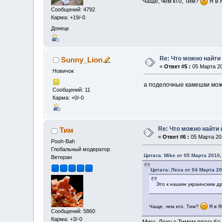
Чаще, чем кто, Тим?
Я в 
Сообщений: 4792
Карма: +19/-0
Донецк
Re: Что можно найти
Sunny_Lion
«
Ответ #5 :
05 Марта 20
Новичок
а поделочные камешки мож
Сообщений: 11
Карма: +0/-0
Re: Что можно найти 
Тим
«
Ответ #6 :
05 Марта 201
Pooh-Bah
Глобальный модератор
Цитата: Mike от 05 Марта 2010,
Ветеран
Цитата: Леха от 04 Марта 20
Это к нашим украинским 
Чаще, чем кто, Тим?
Я в Я
Сообщений: 5860
Карма: +3/-0
Миш, Леху с Тимом просьба 