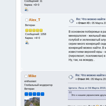
Сообщений: 11
Карма: +0/-0
Re: Что можно найти
Alex_T
«
Ответ #3 :
05 Марта 20
Ветеран
В основном побережье в ра
Сообщений: 1058
минералогия - жильный квар
Карма: +4/-0
голубой и зеленоватый алу
серии много конкреций сид
конкреций можно найти. В 
известняки верхней юры - 
(пиролюзит, псиломелан) в
Ну, так, на вскидку...
Re: Что можно найти 
Mike
«
Ответ #4 :
05 Марта 201
enthusiast
Глобальный модератор
Цитата: Леха от 04 Марта 2010,
Ветеран
Это к нашим украинским дру