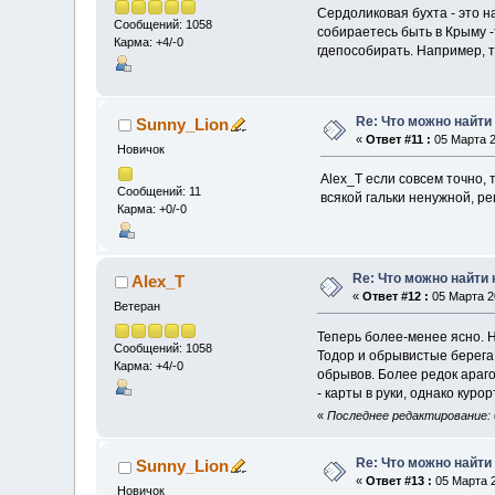
Сердоликовая бухта - это на
Сообщений: 1058
собираетесь быть в Крыму -
Карма: +4/-0
гдепособирать. Например, т
Re: Что можно найти
Sunny_Lion
«
Ответ #11 :
05 Марта 2
Новичок
Alex_T если совсем точно, 
Сообщений: 11
всякой гальки ненужной, р
Карма: +0/-0
Re: Что можно найти 
Alex_T
«
Ответ #12 :
05 Марта 20
Ветеран
Теперь более-менее ясно. Н
Сообщений: 1058
Тодор и обрывистые берега 
Карма: +4/-0
обрывов. Более редок араго
- карты в руки, однако куро
«
Последнее редактирование: 0
Re: Что можно найти
Sunny_Lion
«
Ответ #13 :
05 Марта 2
Новичок