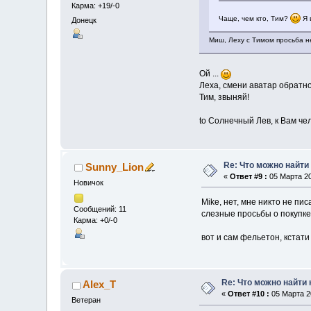
Карма: +19/-0
Чаще, чем кто, Тим?
Я 
Донецк
Миш, Леху с Тимом просьба не
Ой ...
Леха, смени аватар обратно,
Тим, звыняй!
to Солнечный Лев, к Вам ч
Re: Что можно найти
Sunny_Lion
«
Ответ #9 :
05 Марта 20
Новичок
Mike, нет, мне никто не пи
Сообщений: 11
слезные просьбы о покупке
Карма: +0/-0
вот и сам фельетон, кстати
Re: Что можно найти 
Alex_T
«
Ответ #10 :
05 Марта 20
Ветеран