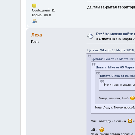
да, там закрытая территор
Сообщений: 11
Карма: +0/-0
Re: Что можно найти 
Леха
«
Ответ #14 :
07 Марта 20
Гость
Цитата: Mike от 05 Марта 2010,
Цитата: Тим от 05 Марта 201
Цитата: Mike от 05 Марта 
Цитата: Леха от 04 Мар
Это к нашим украин
Чаще, чем кто, Тим?
Миш, Леху с Тимом просьба
Миш, аватару не сменю
Л
Ой ...
Леха, смени аватар обратно, 