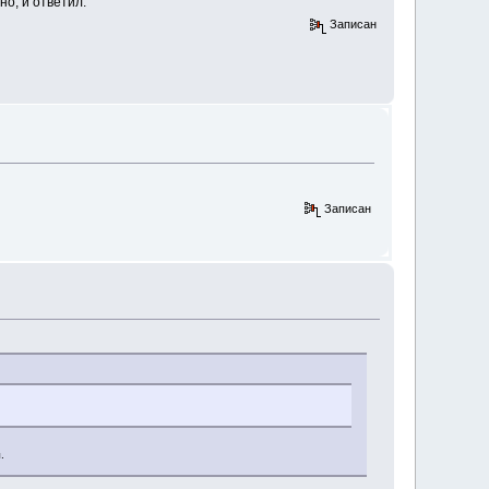
но, и ответил.
Записан
Записан
.