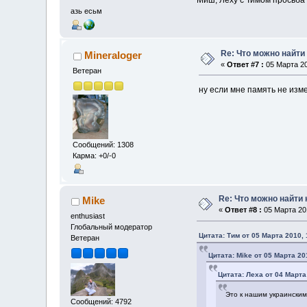
азь есьм
Re: Что можно найти
Mineraloger
«
Ответ #7 :
05 Марта 20
Ветеран
ну если мне память не изм
Сообщений: 1308
Карма: +0/-0
Re: Что можно найти 
Mike
«
Ответ #8 :
05 Марта 201
enthusiast
Глобальный модератор
Цитата: Тим от 05 Марта 2010, 
Ветеран
Цитата: Mike от 05 Марта 20
Цитата: Леха от 04 Марта
Это к нашим украински
Сообщений: 4792