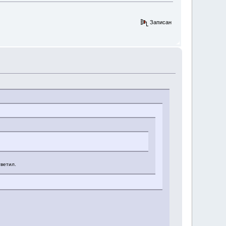
Записан
тветил.