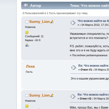
Автор
Тема: Что можно найт
0 Пользователей и 1 Гость просматривают эту тему.
Что можно найти на б
Sunny_Lion
«
:
04 Марта 2010, 17:19:
Новичок
Уважаемые специалисты, по
Сообщений: 11
встретится и что поискать
Карма: +0/-0
P.S. ребят, пожалуйста, хот
мне это и я не буду ждать о
«
Последнее редактирование: 1
Re: Что можно найти
Леха
«
Ответ #1 :
04 Марта 20
Гость
Это к нашим украинским д
Re: Что можно найти 
Sunny_Lion
«
Ответ #2 :
04 Марта 201
Новичок
Mike, прошу Вас, мы с Вами