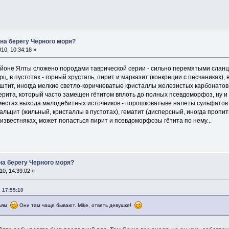
 на берегу Черного моря?
10, 10:34:18 »
йоне Ялты сложено породами таврической серии - сильно перемятыми сланца
ц, в пустотах - горный хрусталь, пирит и марказит (конкреции с песчаниках),
штит, иногда мелкие светло-коричневатые кристаллы железистых карбонатов 
ерита, который часто замещен гётитом вплоть до полных псевдоморфоз, ну 
местах выхода малодебитных источников - порошковатыве налеты сульфатов (э
кальцит (жильный, кристаллы в пустотах), гематит (дисперсный, иногда проп
 известняках, может попасться пирит и псевдоморфозы гётита по нему...
на берегу Черного моря?
0, 14:39:02 »
 17:55:10
зьям
Они там чаще бывают. Mike, ответь девушке!