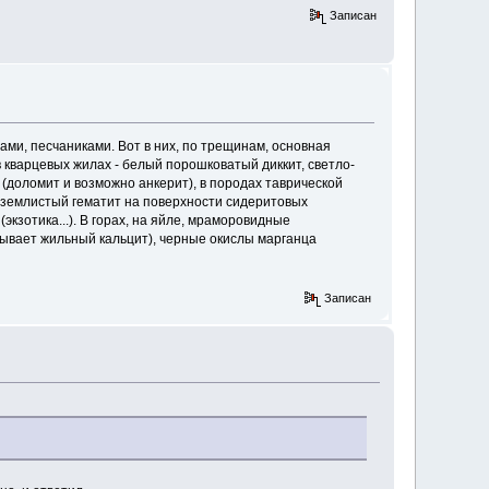
Записан
ми, песчаниками. Вот в них, по трещинам, основная
 в кварцевых жилах - белый порошковатый диккит, светло-
(доломит и возможно анкерит), в породах таврической
и землистый гематит на поверхности сидеритовых
кзотика...). В горах, на яйле, мраморовидные
итывает жильный кальцит), черные окислы марганца
Записан