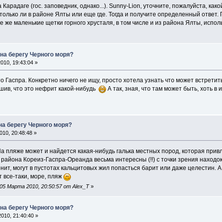
 Карадаге (гос. заповедник, однако...). Sunny-Lion, уточните, пожалуйста, как
только ли в районе Ялты или еще где. Тогда и получите определенный ответ.
е же маленькие щетки горного хрусталя, в том числе и из района Ялты, исполь
 на берегу Черного моря?
010, 19:43:04 »
то Гаспра. Конкретно ничего не ищу, просто хотела узнать что может встрети
ешив, что это нефрит какой-нибудь
А так, зная, что там может быть, хоть в
на берегу Черного моря?
10, 20:48:48 »
а пляже может и найдется какая-нибудь галька местных пород, которая прив
района Кореиз-Гаспра-Ореанда весьма интересны (!!) с точки зрения находок 
нит, могут в пустотах кальцитовых жил попасться барит или даже целестин. 
рт все-таки, море, пляж
5 Марта 2010, 20:50:57 от Alex_T
»
 на берегу Черного моря?
010, 21:40:40 »