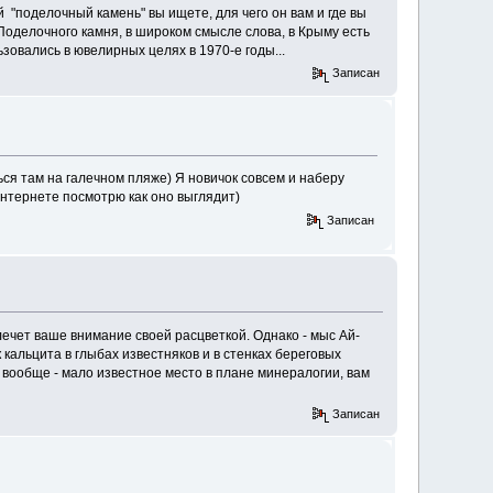
ой "поделочный камень" вы ищете, для чего он вам и где вы
 Поделочного камня, в широком смысле слова, в Крыму есть
зовались в ювелирных целях в 1970-е годы...
Записан
ться там на галечном пляже) Я новичок совсем и наберу
 интернете посмотрю как оно выглядит)
Записан
лечет ваше внимание своей расцветкой. Однако - мыс Ай-
кальцита в глыбах известняков и в стенках береговых
А вообще - мало известное место в плане минералогии, вам
Записан