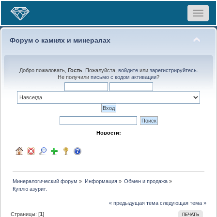
Toggle
navigat
Форум о камнях и минералах
Добро пожаловать,
Гость
. Пожалуйста,
войдите
или
зарегистрируйтесь
.
Не получили
письмо с кодом активации
?
Новости:
Минералогический форум
»
Информация
»
Обмен и продажа
»
Куплю азурит.
« предыдущая тема
следующая тема »
Страницы: [
1
]
ПЕЧАТЬ