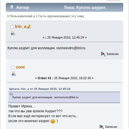
Автор
Тема: Куплю азурит.
(Прочитано 3267 раз)
0 Пользователей и 1 Гость просматривают эту тему.
Irin_a
«
:
25 Января 2010, 12:45:24 »
Куплю азурит для коллекции. ranneeutro@list.ru
Записан
cont
«
Ответ #1 :
25 Января 2010, 18:02:45 »
Цитата: Irin_a от 25 Января 2010, 12:45:24
Куплю азурит для коллекции. ranneeutro@list.ru
Привет Ирина...
так что вы уже купили Азурит???
Если вас ещё интересует то вот что есть...
(если это конечно азурит
)
Записан