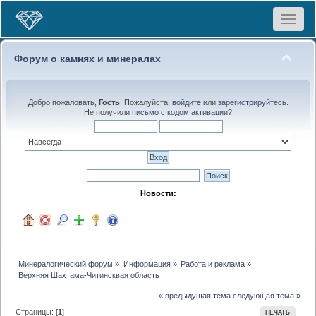
Toggle
navigat
Форум о камнях и минералах
Добро пожаловать,
Гость
. Пожалуйста,
войдите
или
зарегистрируйтесь
.
Не получили
письмо с кодом активации
?
Новости:
Минералогический форум
»
Информация
»
Работа и реклама
»
Верхняя Шахтама-Читинсквая область
« предыдущая тема
следующая тема »
Страницы: [
1
]
ПЕЧАТЬ