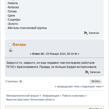
-Никель
-Кобальт
-Олово
-Цинк
-Серебро
-Золото
-Металы платиновой группы
Записан
Валера
«
Ответ #2 :
29 Января 2010, 08:19:46 »
Закрыто-то, закрыто, но еще недавно там последние работали
ПГХО г. Краснокаменск. Правда, их больше Бугдая интересовала.
Записан
Страницы: [
1
]
ПЕЧАТЬ
« предыдущая тема
следующая тема »
Минералогический форум
»
Информация
»
Работа и реклама
»
Верхняя Шахтама-Читинсквая область
Перейти в: