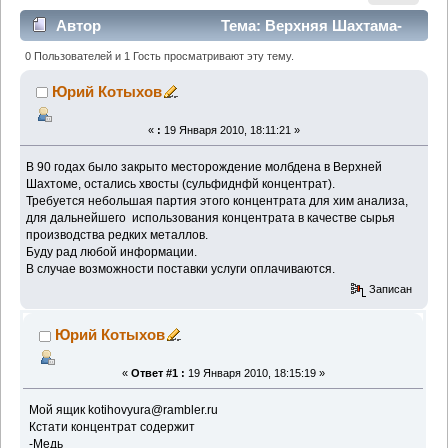
Автор
Тема: Верхняя Шахтама-
Читинсквая область (Прочитано 5385 раз)
0 Пользователей и 1 Гость просматривают эту тему.
Юрий Котыхов
«
:
19 Января 2010, 18:11:21 »
В 90 годах было закрыто месторождение молбдена в Верхней
Шахтоме, остались хвосты (сульфиднфй концентрат).
Требуется небольшая партия этого концентрата для хим анализа,
для дальнейшего использования концентрата в качестве сырья
производства редких металлов.
Буду рад любой информации.
В случае возможности поставки услуги оплачиваются.
Записан
Юрий Котыхов
«
Ответ #1 :
19 Января 2010, 18:15:19 »
Мой ящик kotihovyura@rambler.ru
Кстати концентрат содержит
-Медь