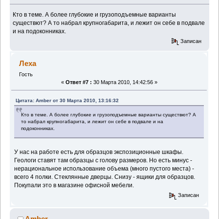
Кто в теме. А более глубокие и грузоподъемные варианты
существют? А то набрал крупногабарита, и лежит он себе в подвале
и на подоконниках.
Записан
Леха
Гость
«
Ответ #7 :
30 Марта 2010, 14:42:56 »
Цитата: Amber от 30 Марта 2010, 13:16:32
Кто в теме. А более глубокие и грузоподъемные варианты существют? А
то набрал крупногабарита, и лежит он себе в подвале и на
подоконниках.
У нас на работе есть для образцов экспозиционные шкафы.
Геологи ставят там образцы с голову размеров. Но есть минус -
нерациональное использование объема (много пустого места) -
всего 4 полки. Стеклянные дверцы. Снизу - ящики для образцов.
Покупали это в магазине офисной мебели.
Записан
Amber