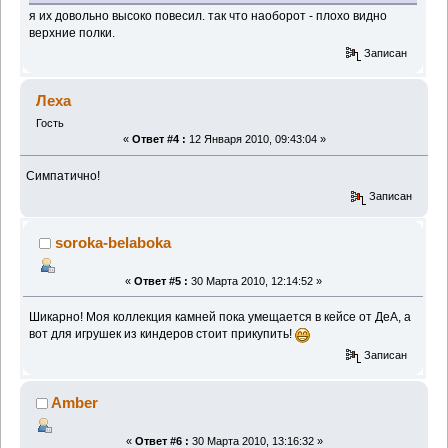
я их довольно высоко повесил. так что наоборот - плохо видно
верхние полки.
Записан
Леха
Гость
«
Ответ #4 :
12 Января 2010, 09:43:04 »
Симпатично!
Записан
soroka-belaboka
«
Ответ #5 :
30 Марта 2010, 12:14:52 »
Шикарно! Моя коллекция камней пока умещается в кейсе от ДеА, а
вот для игрушек из киндеров стоит прикупить!
Записан
Amber
«
Ответ #6 :
30 Марта 2010, 13:16:32 »