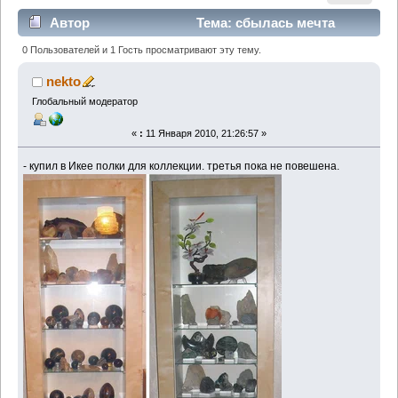
Автор
Тема: сбылась мечта
идиота - (Прочитано 3249 раз)
0 Пользователей и 1 Гость просматривают эту тему.
nekto
Глобальный модератор
«
:
11 Января 2010, 21:26:57 »
- купил в Икее полки для коллекции. третья пока не повешена.