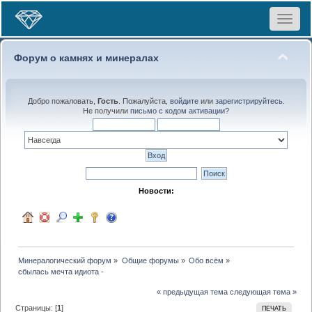
Toggle
navigat
Форум о камнях и минералах
Добро пожаловать,
Гость
. Пожалуйста,
войдите
или
зарегистрируйтесь
.
Не получили
письмо с кодом активации
?
Новости:
Минералогический форум
»
Общие форумы
»
Обо всём
»
сбылась мечта идиота - 
« предыдущая тема
следующая тема »
Страницы: [
1
]
ПЕЧАТЬ