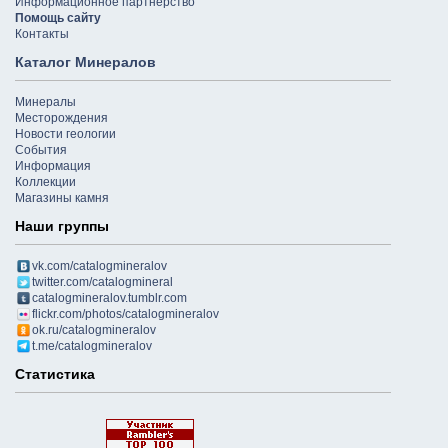
Информационное партнёрство
Помощь сайту
Контакты
Каталог Минералов
Минералы
Месторождения
Новости геологии
События
Информация
Коллекции
Магазины камня
Наши группы
vk.com/catalogmineralov
twitter.com/catalogmineral
catalogmineralov.tumblr.com
flickr.com/photos/catalogmineralov
ok.ru/catalogmineralov
t.me/catalogmineralov
Статистика