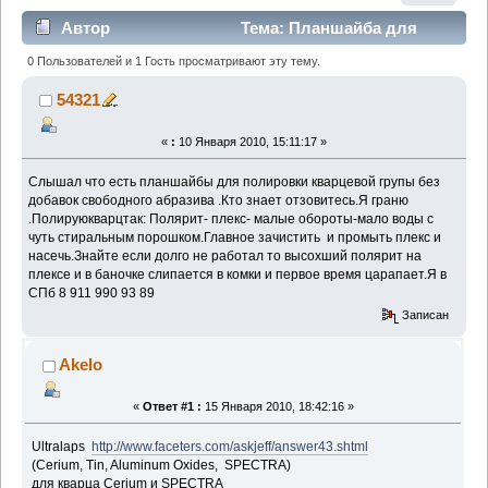
Автор
Тема: Планшайба для
полировки кварца. (Прочитано 5124 раз)
0 Пользователей и 1 Гость просматривают эту тему.
54321
«
:
10 Января 2010, 15:11:17 »
Слышал что есть планшайбы для полировки кварцевой групы без
добавок свободного абразива .Кто знает отзовитесь.Я граню
.Полируюкварцтак: Полярит- плекс- малые обороты-мало воды с
чуть стиральным порошком.Главное зачистить и промыть плекс и
насечь.Знайте если долго не работал то высохший полярит на
плексе и в баночке слипается в комки и первое время царапает.Я в
СПб 8 911 990 93 89
Записан
Akelo
«
Ответ #1 :
15 Января 2010, 18:42:16 »
Ultralaps
http://www.faceters.com/askjeff/answer43.shtml
(Cerium, Tin, Aluminum Oxides, SPECTRA)
для кварца Cerium и SPECTRA