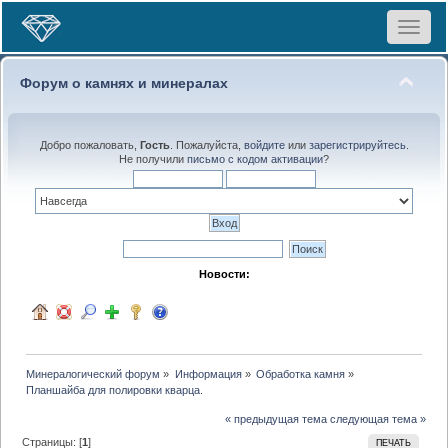
Toggle
navigat
Форум о камнях и минералах
Добро пожаловать,
Гость
. Пожалуйста,
войдите
или
зарегистрируйтесь
.
Не получили
письмо с кодом активации
?
Новости:
Минералогический форум
»
Информация
»
Обработка камня
»
Планшайба для полировки кварца.
« предыдущая тема
следующая тема »
Страницы: [
1
]
ПЕЧАТЬ