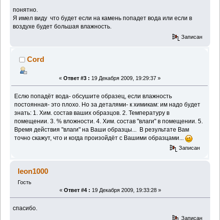
понятно.
Я имел виду что будет если на камень попадет вода или если в
воздухе будет большая влажность.
Записан
Cord
«
Ответ #3 :
19 Декабря 2009, 19:29:37 »
Еслю попадёт вода- обсушите образец, если влажность
постоянная- это плохо. Но за деталями- к химикам: им надо будет
знать: 1. Хим. состав ваших образцов. 2. Температуру в
помещении. 3. % вложности. 4. Хим. состав "влаги" в помещении. 5.
Время действия "влаги" на Ваши образцы... В результате Вам
точно скажут, что и когда произойдёт с Вашими образцами...
Записан
leon1000
Гость
«
Ответ #4 :
19 Декабря 2009, 19:33:28 »
спасибо.
Записан