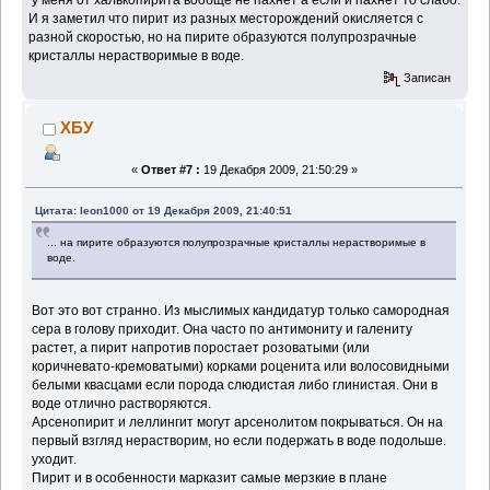
И я заметил что пирит из разных месторождений окисляется с
разной скоростью, но на пирите образуются полупрозрачные
кристаллы нерастворимые в воде.
Записан
ХБУ
«
Ответ #7 :
19 Декабря 2009, 21:50:29 »
Цитата: leon1000 от 19 Декабря 2009, 21:40:51
... на пирите образуются полупрозрачные кристаллы нерастворимые в
воде.
Вот это вот странно. Из мыслимых кандидатур только самородная
сера в голову приходит. Она часто по антимониту и галениту
растет, а пирит напротив поростает розоватыми (или
коричневато-кремоватыми) корками роценита или волосовидными
белыми квасцами если порода слюдистая либо глинистая. Они в
воде отлично растворяются.
Арсенопирит и леллингит могут арсенолитом покрываться. Он на
первый взгляд нерастворим, но если подержать в воде подольше.
уходит.
Пирит и в особенности марказит самые мерзкие в плане