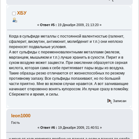
ХБУ
«
Ответ #5 :
19 Декабря 2009, 21:13:20 »
Когда в сульфиде металлы с постоянной валентностью (галенит,
сфалерит, висмутин, антимонит, молибденит и т.п.) они неплохо
переносят подвальные условия.
А вот сульфиды с переменновалентными металлами (железм,
марганцем, мышьяком и т.п.) лучше хранить в сухости. Пирит и в
сухом воздуже может зацвести. При окислении образуется серная
кислота, которая сама к себе притягивает пары воды из воздуха.
Такие образцы резко отличаются от жизнеспособных по резкому
противному запаху. Все сульфиды попахивают, но по большей
части приятно. Мне во всяком случае нравится. А вот загнивающие
начинают откровенно вонять купоросом. Их лучше сразу в помойку.
Сбережете и время, и силы.
Записан
leon1000
Гость
«
Ответ #6 :
19 Декабря 2009, 21:40:51 »
у меня от халькопирита вообще не пахнет а если и пахнет то слабо.