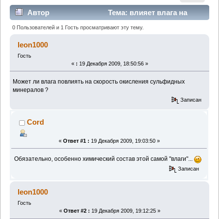
Автор
Тема: влияет влага на
скорость окисления сульфидных минералов ?
0 Пользователей и 1 Гость просматривают эту тему.
(Прочитано 7931 раз)
leon1000
Гость
«
:
19 Декабря 2009, 18:50:56 »
Может ли влага повлиять на скорость окисления сульфидных
минералов ?
Записан
Cord
«
Ответ #1 :
19 Декабря 2009, 19:03:50 »
Обязательно, особенно химический состав этой самой "влаги"...
Записан
leon1000
Гость
«
Ответ #2 :
19 Декабря 2009, 19:12:25 »