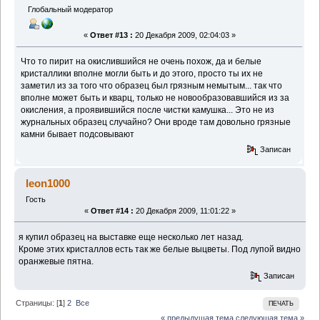
Глобальный модератор
«
Ответ #13 :
20 Декабря 2009, 02:04:03 »
Что то пирит на окислившийся не очень похож, да и белые
кристаллики вполне могли быть и до этого, просто ты их не
заметил из за того что образец был грязным немытым... так что
вполне может быть и кварц, только не новообразовавшийся из за
окисления, а проявившийся после чистки камушка... Это не из
журнальных образец случайно? Они вроде там довольно грязные
камни бывает подсовывают
Записан
leon1000
Гость
«
Ответ #14 :
20 Декабря 2009, 11:01:22 »
я купил образец на выставке еще несколько лет назад.
Кроме этих кристаллов есть так же белые выцветы. Под лупой видно
оранжевые пятна.
Записан
Страницы: [
1
]
2
Все
ПЕЧАТЬ
« предыдущая тема
следующая тема »