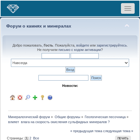
Toggle
navigat
Форум о камнях и минералах
Добро пожаловать,
Гость
. Пожалуйста,
войдите
или
зарегистрируйтесь
.
Не получили
письмо с кодом активации
?
Новости:
Минералогический форум
»
Общие форумы
»
Геологическая песочница
»
влияет  влага на скорость окисления сульфидных минералов ?
« предыдущая тема
следующая тема »
Страницы: [
1
]
2
Все
ПЕЧАТЬ