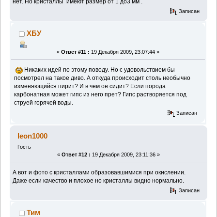
нет. Но кристаллы имеют размер от 1 до3 мм .
Записан
ХБУ
«
Ответ #11 :
19 Декабря 2009, 23:07:44 »
Никаких идей по этому поводу. Но с удовольствием бы
посмотрел на такое диво. А откуда происходит столь необычно
изменяющийся пирит? И в чем он сидит? Если порода
карбонатная может гипс из него прет? Гипс растворяется под
струей горячей воды.
Записан
leon1000
Гость
«
Ответ #12 :
19 Декабря 2009, 23:11:36 »
А вот и фото с кристаллами образовавшимися при окислении.
Даже если качество и плохое но кристаллы видно нормально.
Записан
Тим