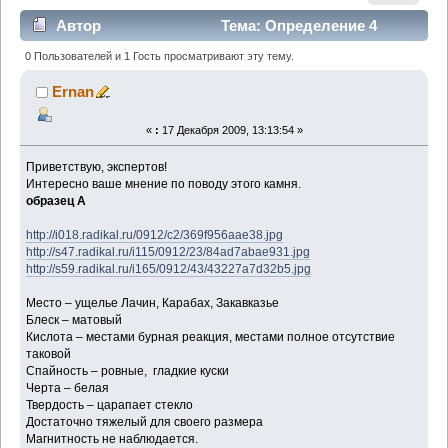
Автор
Тема: Определение 4
(Прочитано 1675 раз)
0 Пользователей и 1 Гость просматривают эту тему.
Ernan
«
:
17 Декабря 2009, 13:13:54 »
Приветствую, экспертов!
Интересно ваше мнение по поводу этого камня.
образец А
http://i018.radikal.ru/0912/c2/369f956aae38.jpg
http://s47.radikal.ru/i115/0912/23/84ad7abae931.jpg
http://s59.radikal.ru/i165/0912/43/43227a7d32b5.jpg
Место – ущелье Лачин, Карабах, Закавказье
Блеск – матовый
Кислота – местами бурная реакция, местами полное отсутствие
таковой
Спайность – ровные, гладкие куски
Черта – белая
Твердость – царапает стекло
Достаточно тяжелый для своего размера
Магнитность не наблюдается.