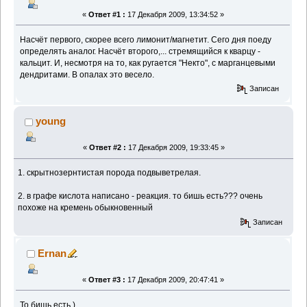
«
Ответ #1 :
17 Декабря 2009, 13:34:52 »
Насчёт первого, скорее всего лимонит/магнетит. Сего дня поеду
определять аналог. Насчёт второго,... стремящийся к кварцу -
кальцит. И, несмотря на то, как ругается "Некто", с марганцевыми
дендритами. В опалах это весело.
Записан
young
«
Ответ #2 :
17 Декабря 2009, 19:33:45 »
1. скрытнозернтистая порода подвыветрелая.
2. в графе кислота написано - реакция. то бишь есть??? очень
похоже на кремень обыкновенный
Записан
Ernan
«
Ответ #3 :
17 Декабря 2009, 20:47:41 »
То бишь есть )