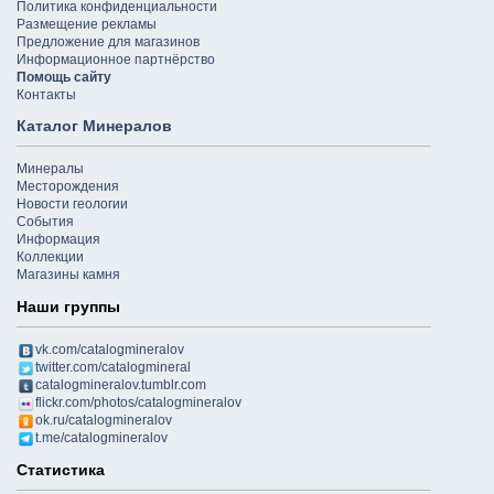
Политика конфиденциальности
Размещение рекламы
Предложение для магазинов
Информационное партнёрство
Помощь сайту
Контакты
Каталог Минералов
Минералы
Месторождения
Новости геологии
События
Информация
Коллекции
Магазины камня
Наши группы
vk.com/catalogmineralov
twitter.com/catalogmineral
catalogmineralov.tumblr.com
flickr.com/photos/catalogmineralov
ok.ru/catalogmineralov
t.me/catalogmineralov
Статистика