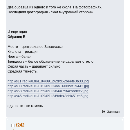
Два образца из одного и того же скола. На фотографиях.
Последняя фотография - скол внутренней стороны.
______________________________________
И еще один
Образец В
Место – центральное Закавказье
Кислота – реакция
Черта – белая
Твердость – белое обрамление не царапает стекло
Серая часть – царапает сильно
Средняя тяжесть.
http://s11.radikal.ru/i184/0912/2d/d52beefe3b33.jpg
http://s08.radikal.ru/i181/0912/de/1608bdf19442.jpg
http://s58.radikal.ru/i159/0912/84/a75f4cbbdec2.jpg
http://s45.radikal.ru/i109/0912/f9/dc48dd451cd5.jpg
один и тот же камень.
Записан
f242