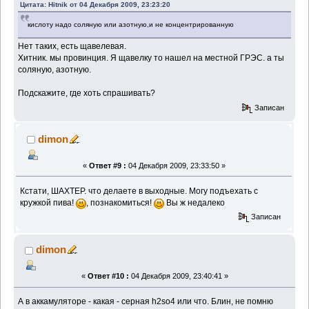
Цитата: Hitnik от 04 Декабря 2009, 23:23:20
кислоту надо соляную или азотную,и не концентрированную
Нет таких, есть щавелевая.
Хитник. мы провинция. Я щавелку то нашел на местной ГРЭС. а ты
соляную, азотную.
Подскажите, где хоть спрашивать?
Записан
dimon
«
Ответ #9 :
04 Декабря 2009, 23:33:50 »
Кстати, ШАХТЕР. что делаете в выходные. Могу подъехать с
кружкой пива!
, познакомиться!
Вы ж недалеко
Записан
dimon
«
Ответ #10 :
04 Декабря 2009, 23:40:41 »
А в аккамуляторе - какая - серная h2so4 или что. Блин, не помню