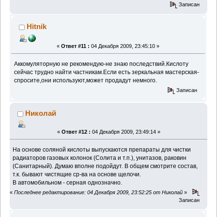
Записан
Hitnik
«
Ответ #11 :
04 Декабря 2009, 23:45:10 »
Аккомуляторную не рекомендую-не знаю последствий.Кислоту
сейчас трудно найти частникам.Если есть зеркальная мастерская-
спросите,они используют,может продадут немного.
Записан
Николай
«
Ответ #12 :
04 Декабря 2009, 23:49:14 »
На основе соляной кислоты выпускаются препараты для чистки
радиаторов газовых колонок (Солита и т.п.), унитазов, раковин
(Санитарный). Думаю вполне подойдут. В общем смотрите состав,
т.к. бывают чистящие ср-ва на основе щелочи.
В автомобильном - серная однозначно.
«
Последнее редактирование: 04 Декабря 2009, 23:52:25 от Николай
»
Записан