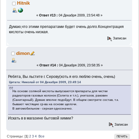
Hitnik
«
Ответ #13 :
04 Декабря 2009, 23:54:48 »
Думаю,что этими препаратами будет очень долго.Концентрация
кислоты очень низкая.
Записан
dimon
«
Ответ #14 :
04 Декабря 2009, 23:58:35 »
Ребята, Вы льстите г. Серову(хоть я его люблю очень, очень)
Цитата: Николай от 04 Декабря 2009, 23:49:14
На основе соляной кислоты выпускаются препараты для чистки
радиаторов газовых колонок (Солита и т.п.), унитазов, раковин
(Санитарный). Думаю вполне подойдут. В общем смотрите состав, т.к.
бывают чистящие ср-ва на основе щелочи.
В автомобильном - серная однозначно.
Искать в в магазине бытовой химии?
Записан
Страницы: [
1
]
2
3
4
Все
ПЕЧАТЬ