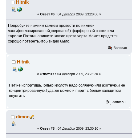
Hitnik
«
Ответ #6 :
04 Декабря 2009, 23:20:06 »
Попробуйте нижним камнем провести по нижней
части(неглазированной,шершавой) фарфоровой чашки или
тарелки.Потом напишите-какого цвета черта.Может придется
хорошо потереть,чтоб видно было.
Записан
Hitnik
«
Ответ #7 :
04 Декабря 2009, 23:23:20 »
Нет,не испортишь.Только кислоту надо соляную или азотную,и не
концентрированную.Туда же можно и пирит с белым кальцитом
опустить.
Записан
dimon
«
Ответ #8 :
04 Декабря 2009, 23:30:10 »