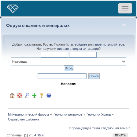
Toggle
navigat
Форум о камнях и минералах
Добро пожаловать,
Гость
. Пожалуйста,
войдите
или
зарегистрируйтесь
.
Не получили
письмо с кодом активации
?
Новости:
Минералогический форум
»
Геология регионов
»
Геология Урала
»
Серовская щебенка
« предыдущая тема
следующая тема »
Страницы: [
1
]
2
3
4
Все
ПЕЧАТЬ