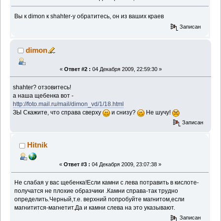
Вы к dimon к shahter-у обратитесь, он из ваших краев
Записан
dimon
«
Ответ #2 :
04 Декабря 2009, 22:59:30 »
shahter? отзовитесь!
а наша щебенка вот -
http://foto.mail.ru/mail/dimon_vd/1/18.html
ЗЫ Скажите, что справа сверху
и снизу?
Не шучу!
Записан
Hitnik
«
Ответ #3 :
04 Декабря 2009, 23:07:38 »
Не слабая у вас щебенка!Если камни с лева потравить в кислоте-
получатся не плохие образчики .Камни справа-так трудно
определить.Черный,т.е. верхний попробуйте магнитом,если
магнитится-магнетит.Да и камни слева на это указывают.
Записан