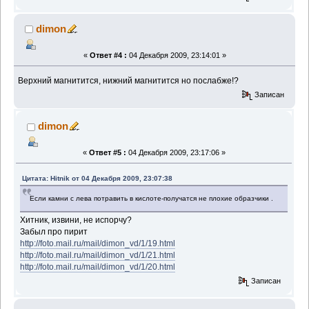
dimon
«
Ответ #4 :
04 Декабря 2009, 23:14:01 »
Верхний магнитится, нижний магнитится но послабже!?
Записан
dimon
«
Ответ #5 :
04 Декабря 2009, 23:17:06 »
Цитата: Hitnik от 04 Декабря 2009, 23:07:38
Если камни с лева потравить в кислоте-получатся не плохие образчики .
Хитник, извини, не испорчу?
Забыл про пирит
http://foto.mail.ru/mail/dimon_vd/1/19.html
http://foto.mail.ru/mail/dimon_vd/1/21.html
http://foto.mail.ru/mail/dimon_vd/1/20.html
Записан