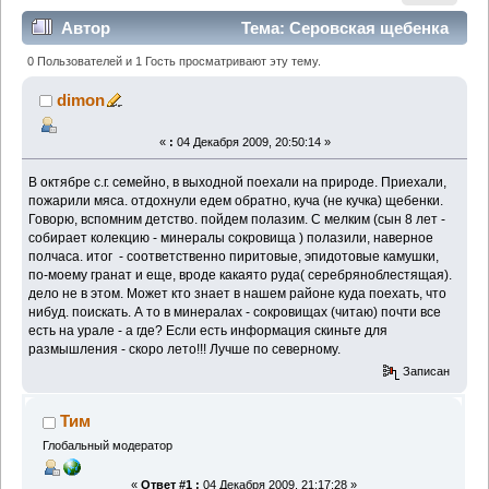
Автор
Тема: Серовская щебенка
(Прочитано 47591 раз)
0 Пользователей и 1 Гость просматривают эту тему.
dimon
«
:
04 Декабря 2009, 20:50:14 »
В октябре с.г. семейно, в выходной поехали на природе. Приехали,
пожарили мяса. отдохнули едем обратно, куча (не кучка) щебенки.
Говорю, вспомним детство. пойдем полазим. С мелким (сын 8 лет -
собирает колекцию - минералы сокровища ) полазили, наверное
полчаса. итог - соответственно пиритовые, эпидотовые камушки,
по-моему гранат и еще, вроде какаято руда( серебряноблестящая).
дело не в этом. Может кто знает в нашем районе куда поехать, что
нибуд. поискать. А то в минералах - сокровищах (читаю) почти все
есть на урале - а где? Если есть информация скиньте для
размышления - скоро лето!!! Лучше по северному.
Записан
Тим
Глобальный модератор
«
Ответ #1 :
04 Декабря 2009, 21:17:28 »