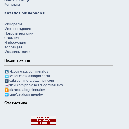
Помощь сайту
Контакты
Каталог Минералов
Минералы
Месторождения
Новости геологии
События
Информация
Коллекции
Магазины камня
Наши группы
vk.com/catalogmineralov
twitter.com/catalogmineral
catalogmineralov.tumblr.com
flickr.com/photos/catalogmineralov
ok.ru/catalogmineralov
t.me/catalogmineralov
Статистика