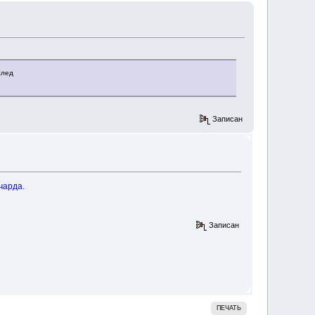
след
Записан
чарда.
Записан
ПЕЧАТЬ