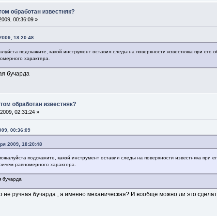
том обработан известняк?
009, 00:36:09 »
2009, 18:20:48
луйста подскажите, какой инструмент оставил следы на поверхности известняка при его о
номерного характера.
ая бучарда
том обработан известняк?
2009, 02:31:24 »
009, 00:36:09
бря 2009, 18:20:48
ожалуйста подскажите, какой инструмент оставил следы на поверхности известняка при е
причём равномерного характера.
я бучарда
то не ручная бучарда , а именно механическая? И вообще можно ли это сдела