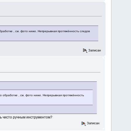
бработке , см. фото ниже. Непрерывная протяжённость следов
Записан
го обработке , см. фото ниже. Непрерывная протяжённость
ть чисто ручным инструментом?
Записан