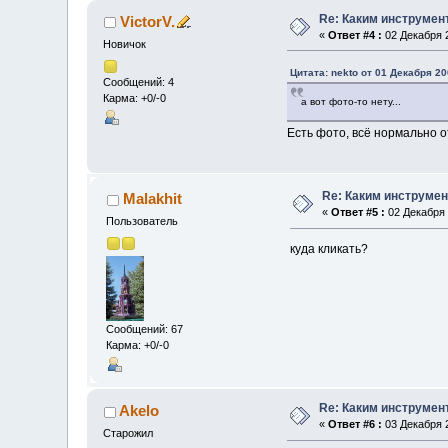
Re: Каким инструмен
VictorV.
«
Ответ #4 :
02 Декабря 2
Новичок
Цитата: nekto от 01 Декабря 20
Сообщений: 4
Карма: +0/-0
а вот фото-то нету...
Есть фото, всё нормально о
Re: Каким инструмен
Malakhit
«
Ответ #5 :
02 Декабря 
Пользователь
куда кликать?
Сообщений: 67
Карма: +0/-0
Re: Каким инструмен
Akelo
«
Ответ #6 :
03 Декабря 2
Старожил