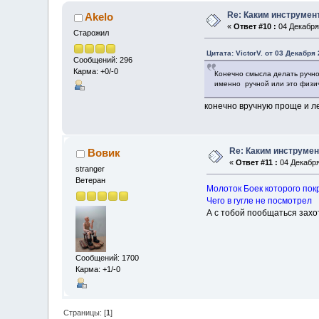
Re: Каким инструмен
Akelo
«
Ответ #10 :
04 Декабря 
Старожил
Цитата: VictorV. от 03 Декабря 
Сообщений: 296
Карма: +0/-0
Конечно смысла делать ручной
именно ручной или это физич
конечно вручную проще и ле
Re: Каким инструмен
Вовик
«
Ответ #11 :
04 Декабря
stranger
Ветеран
Молоток Боек которого покр
Чего в гугле не посмотрел
А с тобой пообщаться захо
Сообщений: 1700
Карма: +1/-0
Страницы: [
1
]