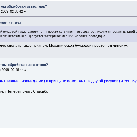
том обработан известняк?
2009, 02:30:42 »
2009, 21:10:41
 бучардой такую работу нет, я просто хотел поинтересоваться, можно ли оставить такой 
ески невозможно. Требуется экспертное мнение. Заранее благодарю.
гче сделать такое чеканом. Механической бучардой просто под линейку.
том обработан известняк?
 2009, 09:46:44 »
ыт такими пирамидками ( в принципе может быть и другой рисунок ) и есть бу
тел. Теперь понял, Спасибо!