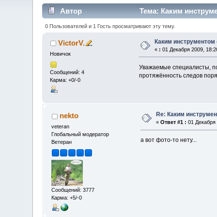
Автор
Тема: Каким инструме
0 Пользователей и 1 Гость просматривают эту тему.
Каким инструментом 
VictorV.
«
:
01 Декабря 2009, 18:2
Новичок
Уважаемые специалисты, по
Сообщений: 4
протяжённость следов поряд
Карма: +0/-0
Re: Каким инструмен
nekto
«
Ответ #1 :
01 Декабря 
veteran
Глобальный модератор
а вот фото-то нету...
Ветеран
Сообщений: 3777
Карма: +5/-0