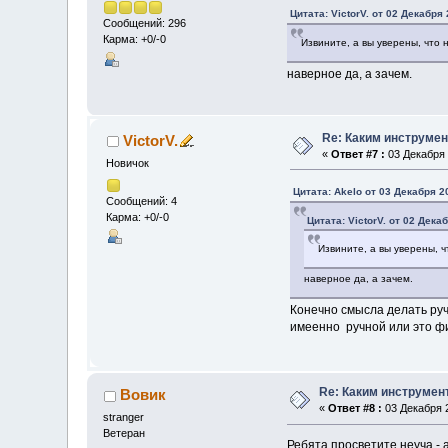
Цитата: VictorV. от 02 Декабря 
Сообщений: 296
Карма: +0/-0
Извините, а вы уверены, что
наверное да, а зачем.
Re: Каким инструмен
VictorV.
«
Ответ #7 :
03 Декабря 
Новичок
Цитата: Akelo от 03 Декабря 2
Сообщений: 4
Карма: +0/-0
Цитата: VictorV. от 02 Дека
Извините, а вы уверены, 
наверное да, а зачем.
Конечно смысла делать руч
имеенно ручной или это фи
Re: Каким инструмен
Вовик
«
Ответ #8 :
03 Декабря 2
stranger
Ветеран
Ребята просветите неуча - а