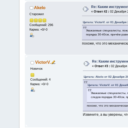
Re: Каким инструмен
Akelo
«
Ответ #2 :
02 Декабря 2
Старожил
Цитата: VictorV. от 01 Декабря 
Сообщений: 296
Карма: +0/-0
Уважаемые специалисты, пожа
порядка 30-40см, причём рав
похоже, что это механическ
Re: Каким инструмен
VictorV.
«
Ответ #3 :
02 Декабря 
Новичок
Цитата: Akelo от 02 Декабря 2
Сообщений: 4
Карма: +0/-0
Цитата: VictorV. от 01 Дека
Уважаемые специалисты, п
следов порядка 30-40см, 
похоже, что это механическа
Извините, а вы уверены, ч