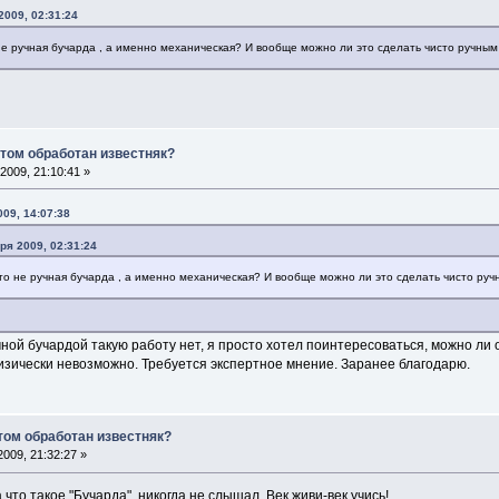
2009, 02:31:24
 не ручная бучарда , а именно механическая? И вообще можно ли это сделать чисто ручны
том обработан известняк?
2009, 21:10:41 »
009, 14:07:38
бря 2009, 02:31:24
что не ручная бучарда , а именно механическая? И вообще можно ли это сделать чисто ру
ной бучардой такую работу нет, я просто хотел поинтересоваться, можно ли 
зически невозможно. Требуется экспертное мнение. Заранее благодарю.
том обработан известняк?
009, 21:32:27 »
 что такое "Бучарда", никогда не слышал. Век живи-век учись!