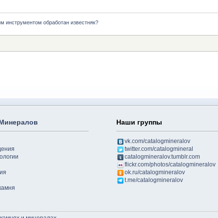
им инструментом обработан известняк?
 Минералов
Наши группы
vk.com/catalogmineralov
дения
twitter.com/catalogmineral
ологии
catalogmineralov.tumblr.com
flickr.com/photos/catalogmineralov
ия
ok.ru/catalogmineralov
t.me/catalogmineralov
камня
 камнях и минералах
.