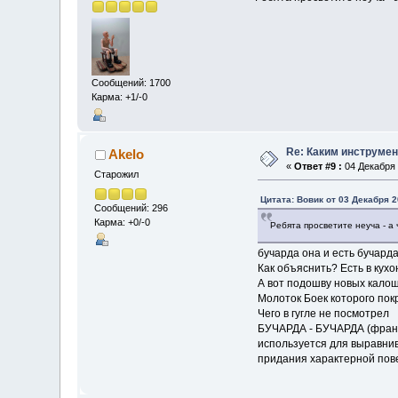
Сообщений: 1700
Карма: +1/-0
Re: Каким инструмен
Akelo
«
Ответ #9 :
04 Декабря 
Старожил
Цитата: Вовик от 03 Декабря 2
Сообщений: 296
Карма: +0/-0
Ребята просветите неуча - а 
бучарда она и есть бучар
Как объяснить? Есть в кухо
А вот подошву новых калош
Молоток Боек которого покр
Чего в гугле не посмотрел
БУЧАРДА - БУЧАРДА (франц.
используется для выравни
придания характерной пове