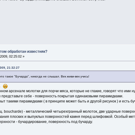
том обработан известняк?
2009, 02:25:02 »
009, 21:32:27
что такое "Бучарда", никогда не слышал. Век живи-век учись!
да
нном арсенале молотки для порчи мяса, которые не глакие, говорят что ими н
 представьте себе - поверхность покрытая одинаковыми пирамидками.
ыт такими пирамидками ( в принципе может быть и другой рисунок ) и есть бу
 boucharde) - металлический четырехгранный молоток, две ударные поверхн
вания плоских и выпуклых поверхностей камня перед шлифовкой. Особый мет
рхности - бучардирование, поверхность под бучарду.