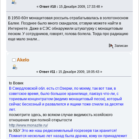
«
Ответ #10 :
15 Декабря 2009, 17:33:48 »
В 1950-60гг монацитовая россыпь отрабатывалась в золотоносном
Балее. Позднее было много скандалов, отзвуки можете найти в
Интернете. Даже в СЭС обнаружили штукатурку с монацитовым
песком. У сотрудников, говорят, голова болела. Тогда про радиацию
еще мало знали...
Записан
Akelo
«
Ответ #11 :
15 Декабря 2009, 18:05:43 »
to Вовик
В Свердловской обл. есть ст.Озерки, по моему, так вот там, в
советское время, было большое хранилище, пакгауз что-ли, с
ториевым концентратом (видимо монацитовый песок), который
сейчас бесхозный и развалился и ящики тоже сгнили за десятки
лет.
посмотрите здесь, во всяком случае видимость хозяйского
отношения при полной открытости
http://www.monazite.ru/
to ХБУ
Это же наш редкоземельный госрезерв так хранится!
Помнится несколько лет назад была драчка, кому он принадлежит