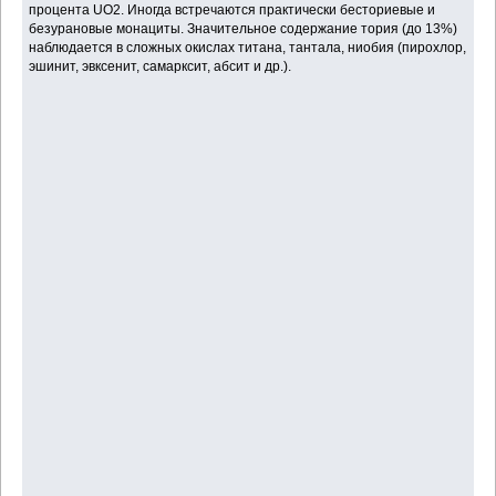
процента UO2. Иногда встречаются практически бесториевые и
безурановые монациты. Значительное содержание тория (до 13%)
наблюдается в сложных окислах титана, тантала, ниобия (пирохлор,
эшинит, эвксенит, самарксит, абсит и др.).