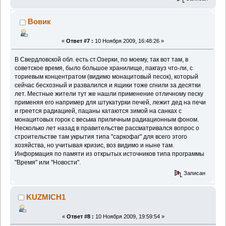
Вовик
«
Ответ #7 :
10 Ноября 2009, 16:48:26 »
В Свердловской обл. есть ст.Озерки, по моему, так вот там, в
советское время, было большое хранилище, пакгауз что-ли, с
ториевым концентратом (видимо монацитовый песок), который
сейчас бесхозный и развалился и ящики тоже сгнили за десятки
лет. Местные жители тут же нашли применение отличному песку
применяя его например для штукатурки печей, лежит дед на печи
и греется радиацией, пацаны катаются зимой на санках с
монацитовых горок с весьма приличным радиационным фоном.
Несколько лет назад в правительстве рассматривался вопрос о
строительстве там укрытия типа "саркофаг" для всего этого
хозяйства, но учитывая кризис, воз видимо и ныне там.
Информация по памяти из открытых источников типа программы
"Время" или "Новости".
Записан
KUZMICH1
«
Ответ #8 :
10 Ноября 2009, 19:59:54 »