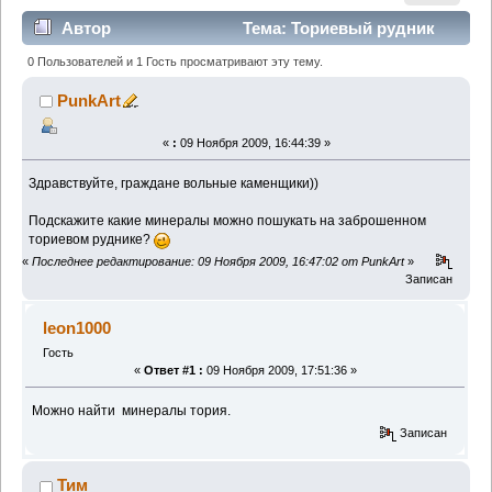
Автор
Тема: Ториевый рудник
(Прочитано 10602 раз)
0 Пользователей и 1 Гость просматривают эту тему.
PunkArt
«
:
09 Ноября 2009, 16:44:39 »
Здравствуйте, граждане вольные каменщики))
Подскажите какие минералы можно пошукать на заброшенном
ториевом руднике?
«
Последнее редактирование: 09 Ноября 2009, 16:47:02 от PunkArt
»
Записан
leon1000
Гость
«
Ответ #1 :
09 Ноября 2009, 17:51:36 »
Можно найти минералы тория.
Записан
Тим