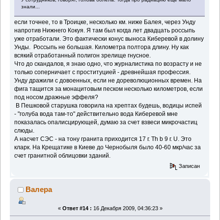
знали...
если точнее, то в Троицке, несколько км. ниже Балея, через Унду
напротив Нижнего Кокуя. Я там был когда лет двадцать россыпь
уже отработали. Это фактически конус выноса Киберевой в долину
Унды. Россыпь не большая. Километра полтора длину. Ну как
всякий отработанный полигон зрелище гнусное.
Что до скандалов, я знаю одно, что журналистика по возрасту и не
только соперничает с проституцией - древнейшая профессия.
Унду дражили с довоенных, если не дореволюционных времен. На
фига тащится за монацитовым песком несколько километров, если
под носом дражные эффеля?
В Пешковой старушка говорила на хрептах будешь, водицы испей
- "голуба вода там-то" действительно вода Киберевой мне
показалась опалисцирующей, думаю за счет взвеси микрочастиц
слюды.
А насчет СЭС - на тону гранита приходится 17 г. Th b 9 г. U. Это
кларк. На Крещатике в Киеве до Чернобыля было 40-60 мкр/час за
счет гранитной облицовки зданий.
Записан
Валера
«
Ответ #14 :
16 Декабря 2009, 04:36:23 »