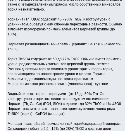
также с четырехвалентным ураном. Число собственных минералов
тория незначительно.
Торианит (Th, U)O2 содержит 45 - 93% ThO2, изоструктурен с
уранинитом, образуя с ним сложные переходные разности. Обычно
включает изоморфную примесь элементов цериевой группы (до
13%).
Цериевая разновидность минерала - церианит Ce(Th)O2 (около 5%
ThO2).
Торит ThSiO4 содержит от 50 до 77% ThO2. Обычно имеет примесь
урана, редкоземельных элементов цериевой группы, железа.
Разновидностями торита являются ураноторит и ферриторит,
различающиеся по концентрации урана и железа. Торит с
большим содержанием воды называют оранжитом.
Морфологическая разность торита (моноклинная) - хуттонит.
Водный силикат тория - торогуммит (от 18 до 50% Th). Он
изоструктурен с торитом, является продуктом его изменения.
Чералит (Th, Са, Се) (РО4, SiO4) содержит до 32% ТhO2 и 4% U3O8.
Чералит рассматривают в качестве промежуточного члена ряда
ThSiO4 (торит) - СеРО4 (монацит).
Монацит - важнейший промышленный торийсодержащий минерал.
Он содержит обычно 2,5 - 12% (до 28%) ТhO2 и десятые доли