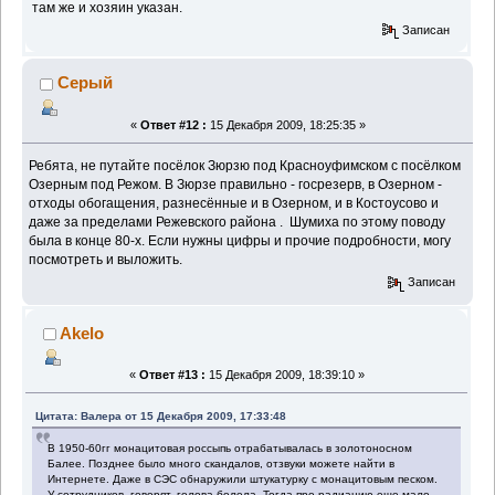
там же и хозяин указан.
Записан
Серый
«
Ответ #12 :
15 Декабря 2009, 18:25:35 »
Ребята, не путайте посёлок Зюрзю под Красноуфимском с посёлком
Озерным под Режом. В Зюрзе правильно - госрезерв, в Озерном -
отходы обогащения, разнесённые и в Озерном, и в Костоусово и
даже за пределами Режевского района . Шумиха по этому поводу
была в конце 80-х. Если нужны цифры и прочие подробности, могу
посмотреть и выложить.
Записан
Akelo
«
Ответ #13 :
15 Декабря 2009, 18:39:10 »
Цитата: Валера от 15 Декабря 2009, 17:33:48
В 1950-60гг монацитовая россыпь отрабатывалась в золотоносном
Балее. Позднее было много скандалов, отзвуки можете найти в
Интернете. Даже в СЭС обнаружили штукатурку с монацитовым песком.
У сотрудников, говорят, голова болела. Тогда про радиацию еще мало