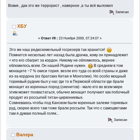
Вовик , дак это же террорист , наверное ,а ты всё выложил
Записан
ХБУ
«
Ответ #9 :
23 Ноября 2009, 07:24:07 »
Это же наш редкоземельный госрезерв так хранится!
Помнится несколько лет назад была драчка, кому он принадлежит
= кто его сбагрит за кордон. Никому не обломилось, вернее
обломилось всем. Он нашей Родине нужен.
В среднем в том
монаците ~7 % окиси тория. везли его туда со всей страны и даже
из-за кордона (из братских Китая и Монголии). Но особо мощный
ториевый рудник был у нас где то в Пермской области где брали
монацит из коренных пород (сиенитов) - мало кто во всем мире
этим может похвастаться, обычно монацит получают как побочный
продукт из россыпей титан-циркониевых.
Сомневаюсь чтобы под Канском были коренные залежи ториевых
руд, скорее всего там тоже брали россыпи. Так что с самоцветами
там я думаю полный голяк...
Записан
Валера