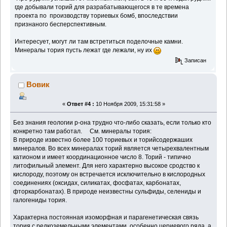
где добывали торий для разрабатывающегося в те времена
проекта по производству ториевых бомб, впоследствии
признаного бесперспективным.
Интересует, могут ли там встретиться поделочные камни.
Минералы тория пусть лежат где лежали, ну их
Записан
Вовик
«
Ответ #4 :
10 Ноября 2009, 15:31:58 »
Без знания геологии р-она трудно что-либо сказать, если только кто
конкретно там работал. См. минералы тория:
В природе известно более 100 ториевых и торийсодержаших
минералов. Во всех минералах торий является четырехвалентным
катионом и имеет координационное число 8. Торий - типично
литофильный элемент. Для него характерно высокое сродство к
кислороду, поэтому он встречается исключительно в кислородных
соединениях (оксидах, силикатах, фосфатах, карбонатах,
фторкарбонатах). В природе неизвестны сульфиды, селениды и
галогениды тория.
Характерна постоянная изоморфная и парагенетическая связь
тория с редкоземельными элементами, особенно цериевого ряда, а