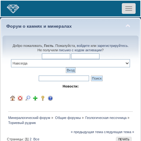
Toggle
navigat
Форум о камнях и минералах
Добро пожаловать,
Гость
. Пожалуйста,
войдите
или
зарегистрируйтесь
.
Не получили
письмо с кодом активации
?
Новости:
Минералогический форум
»
Общие форумы
»
Геологическая песочница
»
Ториевый рудник
« предыдущая тема
следующая тема »
Страницы: [
1
]
2
Все
ПЕЧАТЬ