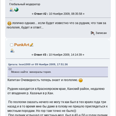
Глобальный модератор
«
Ответ #2 :
10 Ноября 2009, 08:35:58 »
логично однако... если будет известно что за рудник, что там за
геология, будет и ответ...
Записан
PunkArt
«
Ответ #3 :
10 Ноября 2009, 14:14:39 »
Цитата: leon1000 от 09 Ноября 2009, 17:51:36
Можно найти минералы тория.
Капитан Очевидность теперь знает и геологию.
Рудник находится в Красноярском крае, Канский район, недалеко
от впадения р. Казачья в р.Кан.
По геологии сказать нечего не могу тк как был в тех краях года три
назад и в то время мне бы даже в голову не пришло приглядеться к
местным породам. Но гор там точно не было))
Про рудник услышал от местных-мол, был в 40-х-50-х годах рудник