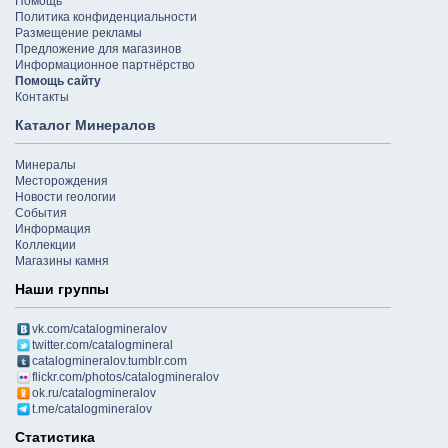
Помощь
Политика конфиденциальности
Размещение рекламы
Предложение для магазинов
Информационное партнёрство
Помощь сайту
Контакты
Каталог Минералов
Минералы
Месторождения
Новости геологии
События
Информация
Коллекции
Магазины камня
Наши группы
vk.com/catalogmineralov
twitter.com/catalogmineral
catalogmineralov.tumblr.com
flickr.com/photos/catalogmineralov
ok.ru/catalogmineralov
t.me/catalogmineralov
Статистика