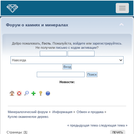
Toggle
navigat
Форум о камнях и минералах
Добро пожаловать,
Гость
. Пожалуйста,
войдите
или
зарегистрируйтесь
.
Не получили
письмо с кодом активации
?
Новости:
Минералогический форум
»
Информация
»
Обмен и продажа
»
Куплю окаменелое дерево.
« предыдущая тема
следующая тема »
Страницы: [
1
]
ПЕЧАТЬ