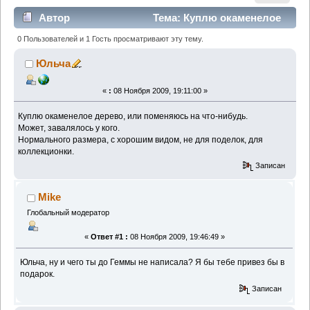
Автор
Тема: Куплю окаменелое
дерево. (Прочитано 3054 раз)
0 Пользователей и 1 Гость просматривают эту тему.
Юльча
«
:
08 Ноября 2009, 19:11:00 »
Куплю окаменелое дерево, или поменяюсь на что-нибудь.
Может, завалялось у кого.
Нормального размера, с хорошим видом, не для поделок, для
коллекционки.
Записан
Mike
Глобальный модератор
«
Ответ #1 :
08 Ноября 2009, 19:46:49 »
Юльча, ну и чего ты до Геммы не написала? Я бы тебе привез бы в
подарок.
Записан