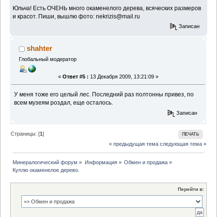
Юльча! Есть ОЧЕНЬ много окаменелого дерева, всяческих размеров
и красот. Пиши, вышлю фото: nekrizis@mail.ru
Записан
shahter
Глобальный модератор
«
Ответ #5 :
13 Декабря 2009, 13:21:09 »
У меня тоже его целый лес. Последний раз полтонны привез, по
всем музеям роздал, еще осталось.
Записан
Страницы: [
1
]
ПЕЧАТЬ
« предыдущая тема
следующая тема »
Минералогический форум
»
Информация
»
Обмен и продажа
»
Куплю окаменелое дерево.
Перейти в: